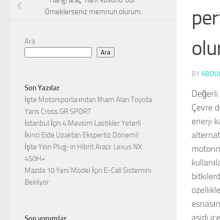
Hangi araç “hafif kusurlu”dur.
per
Örneklerseniz memnun olurum.
olu
Ara
Ara
BY
ABDUL
Son Yazılar
Değerli
İşte Motorsporlarından İlham Alan Toyota
Çevre do
Yaris Cross GR SPORT
enerji 
İstanbul İçin 4 Mevsim Lastikler Yeterli
alternat
İkinci Elde Uzaktan Ekspertiz Dönemi!
İşte Yılın Plug-in Hibrit Aracı: Lexus NX
motorin
450H+
kullanıl
Mazda 10 Yeni Model İçin E-Call Sistemini
bitkiler
Bekliyor
özellikl
esnasın
asidi iç
Son yorumlar