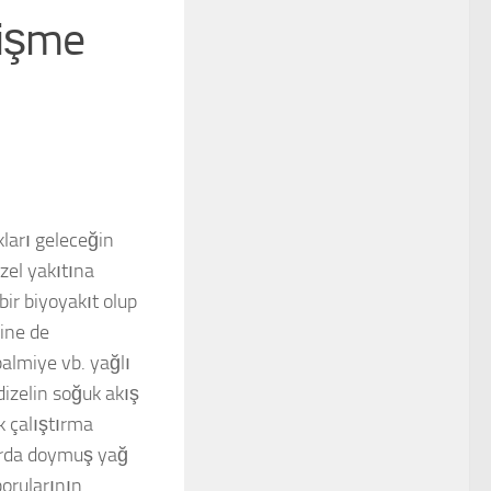
ğişme
kları geleceğin
zel yakıtına
bir biyoyakıt olup
rine de
palmiye vb. yağlı
dizelin soğuk akış
k çalıştırma
tarda doymuş yağ
borularının