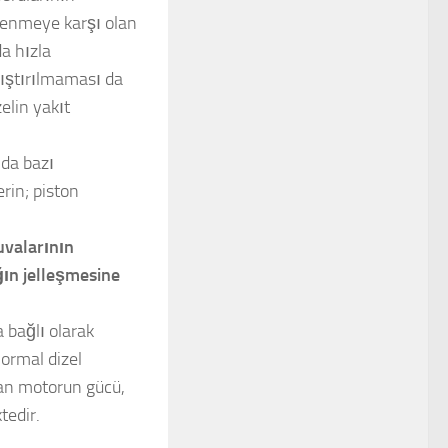
tlenmeye karşı olan
da hızla
rıştırılmaması da
elin yakıt
 da bazı
rin; piston
uvalarının
ın jelleşmesine
 bağlı olarak
Normal dizel
ılan motorun gücü,
tedir.