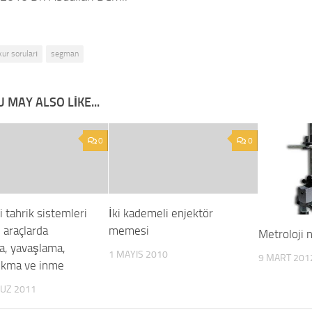
kur soruları
segman
 MAY ALSO LIKE...
0
0
li tahrik sistemleri
İki kademeli enjektör
 araçlarda
memesi
Metroloji 
a, yavaşlama,
1 MAYIS 2010
9 MART 201
ıkma ve inme
UZ 2011