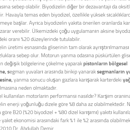
sına sebep olabilir. Biyodizelin diğer bir dezavantajı da oksi
ir. Havayla temas eden biyodizel, özellikle yüksek sıcaklıklar
nmeye başlar. Ayrıca biyodizelin yakıta önerilen oranlarda ka
zarar verebilir. Ülkemizdeki çoğu uygulamanın aksine biyodiz
deki oranı %20 düzeylerinde tutulabilir.
elin üretimi esnasında gliserinin tam olarak ayrıştırılmaması
luklara sebep olur. Motorun yanma odasına püskürtülen glise
in değişik bölgelerine çökelme yaparak
pistonların bölgesel
ine
, s
egman yuvaları arasında birikip yanarak
segmanların y
esine
,
yanma sonucu oluşan gazlara karışarak karterdeki
yağ
lmasına neden olmaktadır.
el kullanılan motorların performansı nasıldır? Karşım oranına
elin enerji yoğunluğu dizele göre %8 daha az olabilmektedir. 
a göre B20 (%20 biyodizel + %80 dizel karışımı) yakıtı kullan
e yakıt ekonomisi arasındaki fark %1 ile %2 arasında olabilmek
2010 Dr. Abdullah Demir