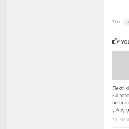
Tags:
o
YOU
Elektrik
kullanan
hızlanm
yokuş ç
30 TEMM