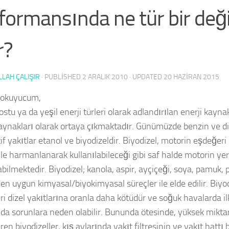
formansında ne tür bir de
r?
LAH ÇALIŞIR
· PUBLISHED
2 ARALIK 2010
· UPDATED
20 HAZIRAN 2015
 okuyucum,
stu ya da yeşil enerji türleri olarak adlandırılan enerji kayna
kaynakları olarak ortaya çıkmaktadır. Günümüzde benzin ve di
if yakıtlar etanol ve biyodizeldir. Biyodizel, motorin eşdeğeri 
le harmanlanarak kullanılabileceği gibi saf halde motorin ye
abilmektedir. Biyodizel; kanola, aspir, ayçiçeği, soya, pamuk, 
den uygun kimyasal/biyokimyasal süreçler ile elde edilir. Biyo
eri dizel yakıtlarına oranla daha kötüdür ve soğuk havalarda il
da sorunlara neden olabilir. Bununda ötesinde, yüksek mik
eren biyodizeller, kış aylarında yakıt filtresinin ve yakıt hattı 