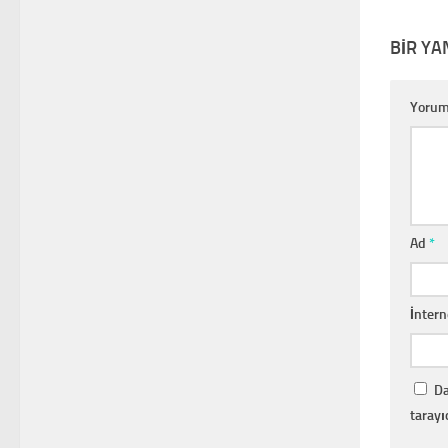
BIR YA
Yoru
Ad
*
İntern
Da
tarayı