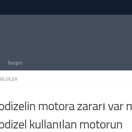
İletişim
BILGILER
odizelin motora zararı var 
odizel kullanılan motorun