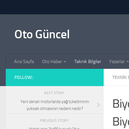
Skip to content
Oto Güncel
Ana Sayfa
Oto Haber
Teknik Bilgiler
Yazarlar
FOLLOW:
TEKNIK 
NEXT STORY
Biy
Yeni alınan motorlarda yağ tüketiminin
yüksek olmasının nedeni nedir?
Biy
PREVIOUS STORY