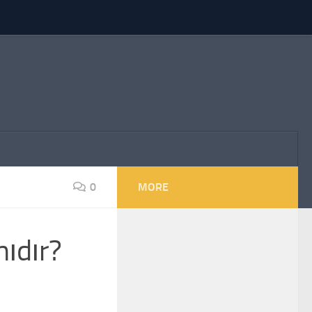
0
MORE
mıdır?