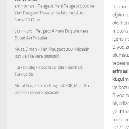
tıkanma
emir orhan
-
Peugeot, Yeni Peugeot 5008 ve
Yeni Peugeot Traveller ile İstanbul Auto
eğilimid
Show 2017’de
oksitle
motora 
yasin kurt
-
Peugeot Almayı Düşünenlere
Şubat Ayı Fırsatları
içerisin
Biyodiz
Musa Çimen
-
Yeni Peugeot 308, Michelin
olumsuz
lastikleri ile yere basacak!
tepesin
Furkan Kılıç
-
Toyota Corolla Hatchback
erimes
Türkiye’de
küçülm
Murat Balçık
-
Yeni Peugeot 308, Michelin
ve bozu
lastikleri ile yere basacak!
Biyodiz
biyodiz
yakıtın
torku v
01/12/