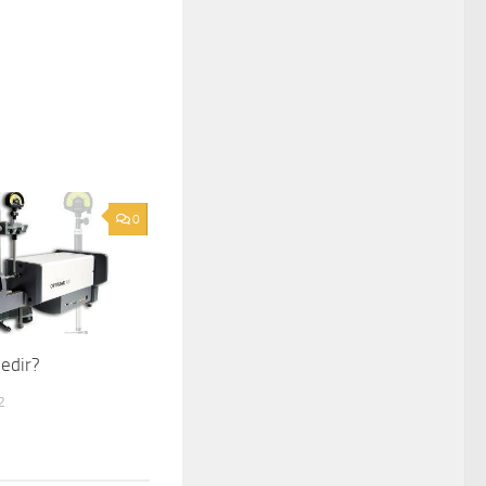
0
nedir?
2