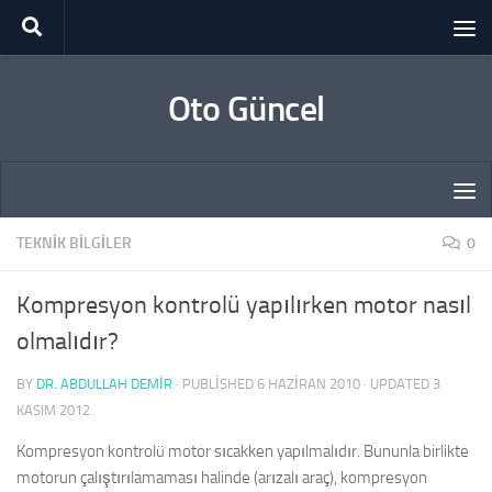
Skip to content
Oto Güncel
TEKNIK BILGILER
0
Kompresyon kontrolü yapılırken motor nasıl
olmalıdır?
BY
DR. ABDULLAH DEMİR
· PUBLISHED
6 HAZIRAN 2010
· UPDATED
3
KASIM 2012
Kompresyon kontrolü motor sıcakken yapılmalıdır. Bununla birlikte
motorun çalıştırılamaması halinde (arızalı araç), kompresyon