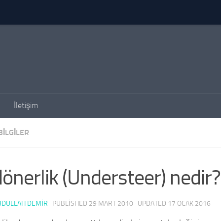
İletişim
BILGILER
önerlik (Understeer) nedir?
BDULLAH DEMİR
· PUBLISHED
29 MART 2010
· UPDATED
17 OCAK 2016