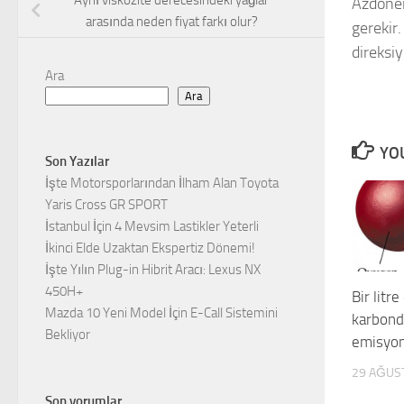
Aynı viskozite derecesindeki yağlar
Azdöner
arasında neden fiyat farkı olur?
gerekir
direksiy
Ara
Ara
YOU
Son Yazılar
İşte Motorsporlarından İlham Alan Toyota
Yaris Cross GR SPORT
İstanbul İçin 4 Mevsim Lastikler Yeterli
İkinci Elde Uzaktan Ekspertiz Dönemi!
İşte Yılın Plug-in Hibrit Aracı: Lexus NX
450H+
Bir litre
Mazda 10 Yeni Model İçin E-Call Sistemini
karbond
Bekliyor
emisyon
29 AĞUS
Son yorumlar