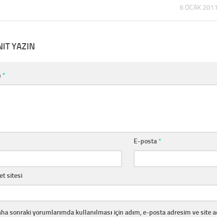
6 OCAK 201
NIT YAZIN
m
*
E-posta
*
et sitesi
ha sonraki yorumlarımda kullanılması için adım, e-posta adresim ve site 