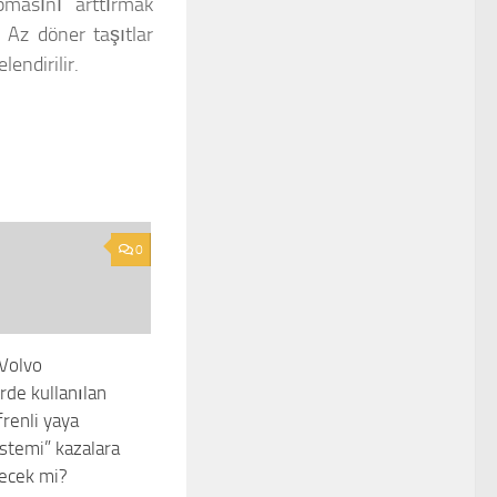
pmasını arttırmak
 Az döner taşıtlar
lendirilir.
0
 Volvo
rde kullanılan
frenli yaya
istemi” kazalara
lecek mi?