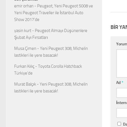
emir orhan
-
Peugeot, Yeni Peugeot 5008 ve
Yeni Peugeot Traveller ile İstanbul Auto
Show 2017’de
BIR YA
yasin kurt
-
Peugeot Almayı Düşünenlere
Şubat Ayı Fırsatları
Yoru
Musa Çimen
-
Yeni Peugeot 308, Michelin
lastikleri ile yere basacak!
Furkan Kılıç
-
Toyota Corolla Hatchback
Türkiye’de
Ad
*
Murat Balçık
-
Yeni Peugeot 308, Michelin
lastikleri ile yere basacak!
İntern
Da