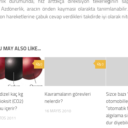
lik durumunda; hız arttıkça direksiyon tekerleğinin sa
. Azdönerlik, aracın önden kayması olarakta tanımlanabilir.
on hareketlerine çabuk cevap verdikleri takdirde iyi olarak nite
 MAY ALSO LIKE...
0
0
 dizel kaç kg
Kavramaların görevleri
Sizce bazı
ioksit (CO2)
nelerdir?
otomobille
u içerir?
“otomatik 
16 MAYIS 2010
algılama s
TOS 2011
dur diyebi