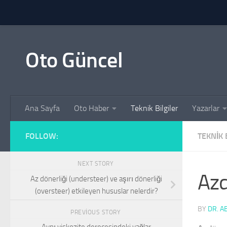
Skip to content
Oto Güncel
Ana Sayfa
Oto Haber
Teknik Bilgiler
Yazarlar
FOLLOW:
TEKNIK 
NEXT STORY
Azd
Az dönerliği (understeer) ve aşırı dönerliği
(oversteer) etkileyen hususlar nelerdir?
BY
DR. A
PREVIOUS STORY