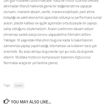
Zen gibi modelleri bulunmaktadır. Kasa ve motor uzantısı dikkate
alınmadan Maruti hakkında genel bir değerlendirme yapacak
olursam; mekanik aksam, serilik, manevra kabiliyeti, park etme
kolaylığı ve yakıt ekonomisi açısından oldukça iyi performans sunan
aracın; plastik kalitesi ve işçilik açısından orta düzeyde bir yapıya
sahip olduğunu söylemeliyim. Aracın üretiminin devam ediyor
olmaması yedek parça sorunu yaşayabilme ihtimalini arttırır.
Yaklaşık 10 yaşındaki Marutinin bugüne kadar ki bakımlarının
zamanında yapılıp yapılmadığı, kilometresi ve kullanım tarzı çok
önemlidir. Bu aracı almayı düşünenler için şu notu da düşmek
isterim. Mutlaka motorun kompresyon basıncını ölçtürünüz.
Normalse araçla bir yol testine çıkınız.
Tags:
suzuki
YOU MAY ALSO LIKE...