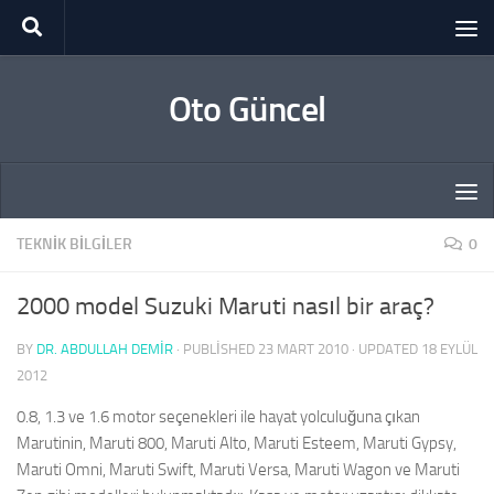
Skip to content
Oto Güncel
TEKNIK BILGILER
0
2000 model Suzuki Maruti nasıl bir araç?
BY
DR. ABDULLAH DEMİR
· PUBLISHED
23 MART 2010
· UPDATED
18 EYLÜL
2012
0.8, 1.3 ve 1.6 motor seçenekleri ile hayat yolculuğuna çıkan
Marutinin, Maruti 800, Maruti Alto, Maruti Esteem, Maruti Gypsy,
Maruti Omni, Maruti Swift, Maruti Versa, Maruti Wagon ve Maruti