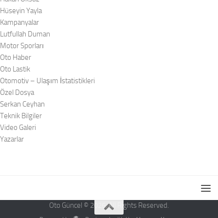
Hüseyin Yayla
Kampanyalar
Lutfullah Duman
Motor Sporları
Oto Haber
Oto Lastik
Otomotiv – Ulaşım İstatistikleri
Özel Dosya
Serkan Ceyhan
Teknik Bilgiler
Video Galeri
Yazarlar
Oto Güncel © 2026. All Rights Reserved.