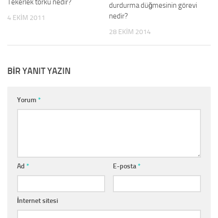
Tekerlek torku nedir?
durdurma düğmesinin görevi
nedir?
4 EKIM 2011
28 EKIM 2014
BIR YANIT YAZIN
Yorum
*
Ad
*
E-posta
*
İnternet sitesi