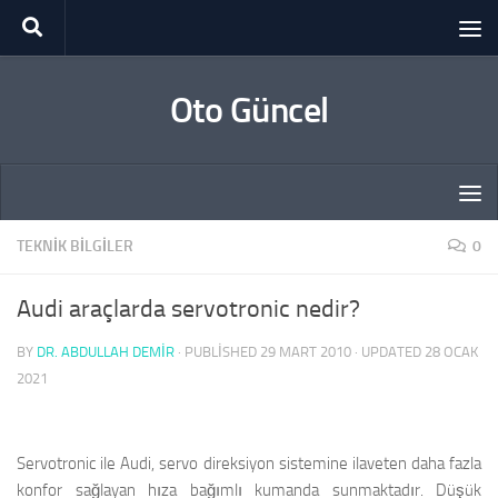
Skip to content
Oto Güncel
TEKNIK BILGILER
0
Audi araçlarda servotronic nedir?
BY
DR. ABDULLAH DEMİR
· PUBLISHED
29 MART 2010
· UPDATED
28 OCAK
2021
Servotronic ile Audi, servo direksiyon sistemine ilaveten daha fazla
konfor sağlayan hıza bağımlı kumanda sunmaktadır. Düşük