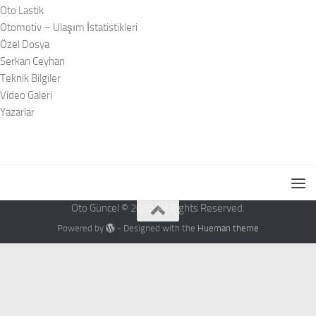
Oto Lastik
Otomotiv – Ulaşım İstatistikleri
Özel Dosya
Serkan Ceyhan
Teknik Bilgiler
Video Galeri
Yazarlar
Oto Güncel © 2026. All Rights Reserved.
Powered by
- Designed with the
Hueman theme