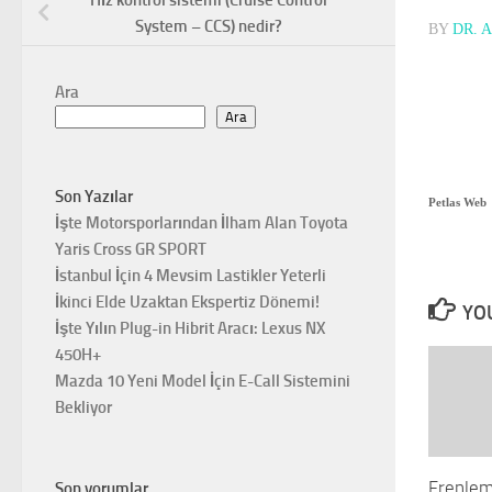
Hız kontrol sistemi (Cruise Control
System – CCS) nedir?
BY
DR. 
Ara
Ara
Son Yazılar
Petlas Web
İşte Motorsporlarından İlham Alan Toyota
Yaris Cross GR SPORT
İstanbul İçin 4 Mevsim Lastikler Yeterli
İkinci Elde Uzaktan Ekspertiz Dönemi!
YOU
İşte Yılın Plug-in Hibrit Aracı: Lexus NX
450H+
Mazda 10 Yeni Model İçin E-Call Sistemini
Bekliyor
Frenlem
Son yorumlar