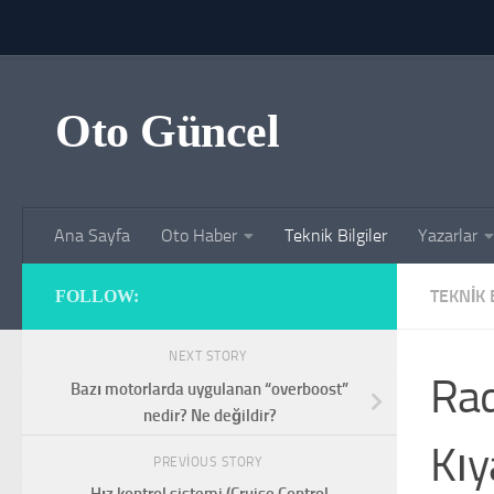
Skip to content
Oto Güncel
Ana Sayfa
Oto Haber
Teknik Bilgiler
Yazarlar
TEKNIK 
FOLLOW:
NEXT STORY
Rad
Bazı motorlarda uygulanan “overboost”
nedir? Ne değildir?
Kıy
PREVIOUS STORY