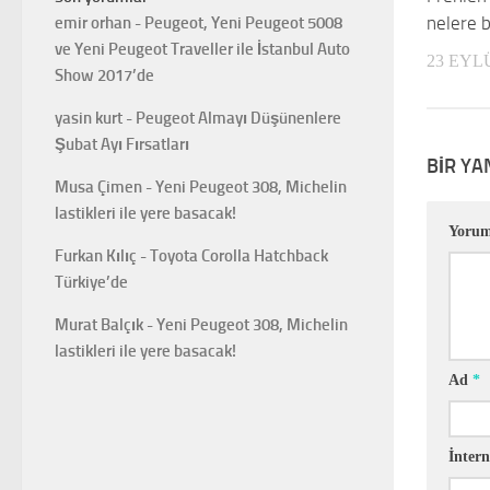
nelere b
emir orhan
-
Peugeot, Yeni Peugeot 5008
ve Yeni Peugeot Traveller ile İstanbul Auto
23 EYL
Show 2017’de
yasin kurt
-
Peugeot Almayı Düşünenlere
Şubat Ayı Fırsatları
BIR YA
Musa Çimen
-
Yeni Peugeot 308, Michelin
lastikleri ile yere basacak!
Yoru
Furkan Kılıç
-
Toyota Corolla Hatchback
Türkiye’de
Murat Balçık
-
Yeni Peugeot 308, Michelin
lastikleri ile yere basacak!
Ad
*
İntern