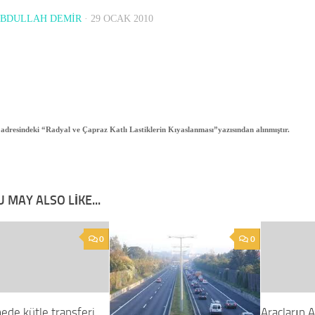
ABDULLAH DEMİR
·
29 OCAK 2010
adresindeki
“
Radyal
ve Çapraz Katlı Lastiklerin Kıyaslanması”yazısından
alınmıştır.
 MAY ALSO LIKE...
0
0
ede kütle transferi
Araçların 