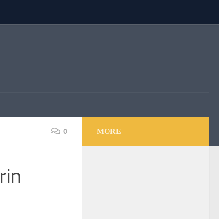
0
MORE
rin