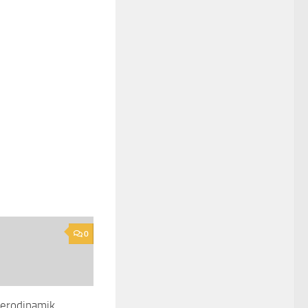
0
Aerodinamik