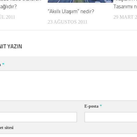
ağlıdır?
Tasarımı n
“Akıllı Ulaşım” nedir?
ÜL 2011
29 MART 2
23 AĞUSTOS 2011
NIT YAZIN
m
*
E-posta
*
et sitesi