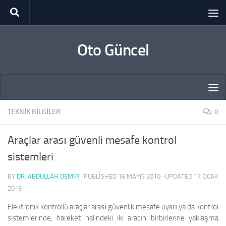
Skip to content
Oto Güncel
TEKNIK BILGILER
0
Araçlar arası güvenli mesafe kontrol
sistemleri
BY
DR. ABDULLAH DEMİR
· PUBLISHED
16 MAYIS 2010
· UPDATED
17 OCAK
2016
Elektronik kontrollü araçlar arası güvenlik mesafe uyarı ya da kontrol
sistemlerinde, hareket halindeki iki aracın birbirlerine yaklaşma