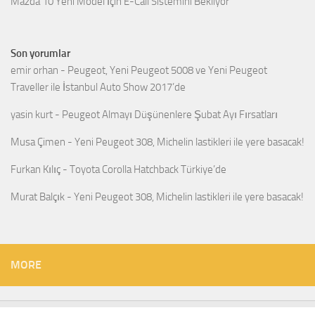
Mazda 10 Yeni Model İçin E-Call Sistemini Bekliyor
Son yorumlar
emir orhan
-
Peugeot, Yeni Peugeot 5008 ve Yeni Peugeot
Traveller ile İstanbul Auto Show 2017’de
yasin kurt
-
Peugeot Almayı Düşünenlere Şubat Ayı Fırsatları
Musa Çimen
-
Yeni Peugeot 308, Michelin lastikleri ile yere basacak!
Furkan Kılıç
-
Toyota Corolla Hatchback Türkiye’de
Murat Balçık
-
Yeni Peugeot 308, Michelin lastikleri ile yere basacak!
MORE