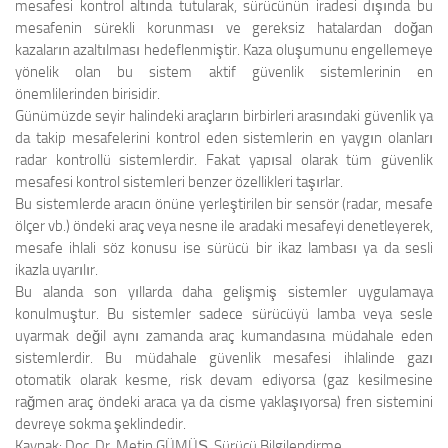
mesafesi kontrol altında tutularak, sürücünün iradesi dışında bu
mesafenin sürekli korunması ve gereksiz hatalardan doğan
kazaların azaltılması hedeflenmiştir. Kaza oluşumunu engellemeye
yönelik olan bu sistem aktif güvenlik sistemlerinin en
önemlilerinden birisidir.
Günümüzde seyir halindeki araçların birbirleri arasındaki güvenlik ya
da takip mesafelerini kontrol eden sistemlerin en yaygın olanları
radar kontrollü sistemlerdir. Fakat yapısal olarak tüm güvenlik
mesafesi kontrol sistemleri benzer özellikleri taşırlar.
Bu sistemlerde aracın önüne yerleştirilen bir sensör (radar, mesafe
ölçer vb.) öndeki araç veya nesne ile aradaki mesafeyi denetleyerek,
mesafe ihlali söz konusu ise sürücü bir ikaz lambası ya da sesli
ikazla uyarılır.
Bu alanda son yıllarda daha gelişmiş sistemler uygulamaya
konulmuştur. Bu sistemler sadece sürücüyü lamba veya sesle
uyarmak değil aynı zamanda araç kumandasına müdahale eden
sistemlerdir. Bu müdahale güvenlik mesafesi ihlalinde gazı
otomatik olarak kesme, risk devam ediyorsa (gaz kesilmesine
rağmen araç öndeki araca ya da cisme yaklaşıyorsa) fren sistemini
devreye sokma şeklindedir.
Kaynak: Doç. Dr. Metin GÜMÜŞ, Sürücü Bilgilendirme