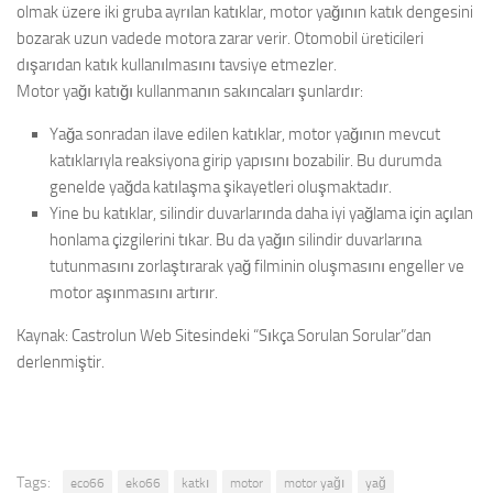
olmak üzere iki gruba ayrılan katıklar, motor yağının katık dengesini
bozarak uzun vadede motora zarar verir. Otomobil üreticileri
dışarıdan katık kullanılmasını tavsiye etmezler.
Motor yağı katığı kullanmanın sakıncaları şunlardır:
Yağa sonradan ilave edilen katıklar, motor yağının mevcut
katıklarıyla reaksiyona girip yapısını bozabilir. Bu durumda
genelde yağda katılaşma şikayetleri oluşmaktadır.
Yine bu katıklar, silindir duvarlarında daha iyi yağlama için açılan
honlama çizgilerini tıkar. Bu da yağın silindir duvarlarına
tutunmasını zorlaştırarak yağ filminin oluşmasını engeller ve
motor aşınmasını artırır.
Kaynak: Castrolun Web Sitesindeki “Sıkça Sorulan Sorular”dan
derlenmiştir.
Tags:
eco66
eko66
katkı
motor
motor yağı
yağ