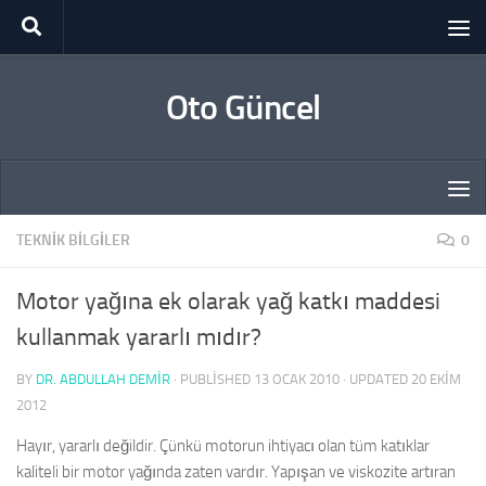
Skip to content
Oto Güncel
TEKNIK BILGILER
0
Motor yağına ek olarak yağ katkı maddesi
kullanmak yararlı mıdır?
BY
DR. ABDULLAH DEMİR
· PUBLISHED
13 OCAK 2010
· UPDATED
20 EKIM
2012
Hayır, yararlı değildir. Çünkü motorun ihtiyacı olan tüm katıklar
kaliteli bir motor yağında zaten vardır. Yapışan ve viskozite artıran