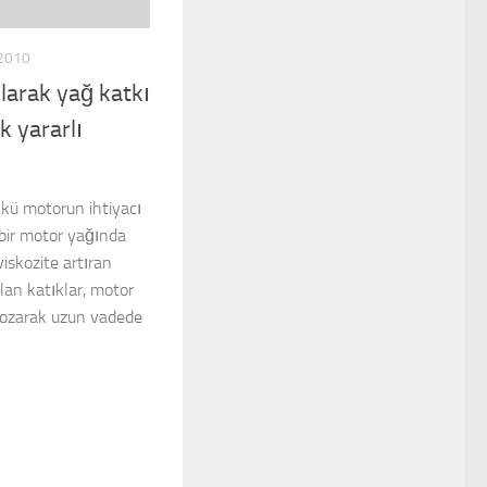
2010
larak yağ katkı
 yararlı
ünkü motorun ihtiyacı
 bir motor yağında
iskozite artıran
lan katıklar, motor
bozarak uzun vadede