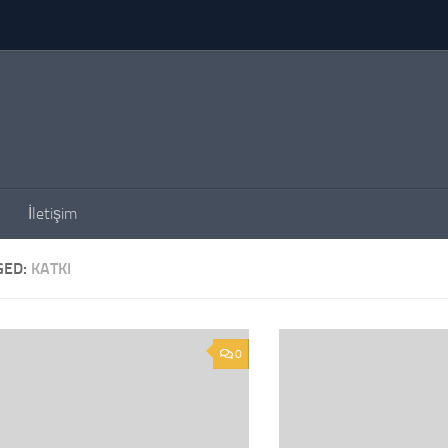
İletişim
GED:
KATKI
0