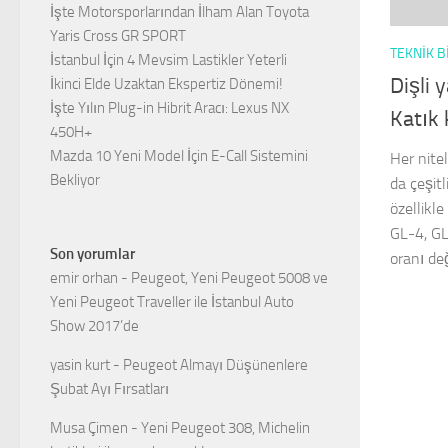
İşte Motorsporlarından İlham Alan Toyota
Yaris Cross GR SPORT
TEKNIK B
İstanbul İçin 4 Mevsim Lastikler Yeterli
Dişli 
İkinci Elde Uzaktan Ekspertiz Dönemi!
İşte Yılın Plug-in Hibrit Aracı: Lexus NX
Katık 
450H+
Mazda 10 Yeni Model İçin E-Call Sistemini
Her nitel
Bekliyor
da çeşitl
özellikle
GL-4, GL-
Son yorumlar
oranı değ
emir orhan
-
Peugeot, Yeni Peugeot 5008 ve
Yeni Peugeot Traveller ile İstanbul Auto
Show 2017’de
yasin kurt
-
Peugeot Almayı Düşünenlere
Şubat Ayı Fırsatları
Musa Çimen
-
Yeni Peugeot 308, Michelin