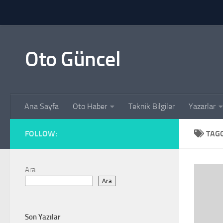
Skip to content
Oto Güncel
Ana Sayfa
Oto Haber
Teknik Bilgiler
Yazarlar
FOLLOW:
TAG
Ara
Ara
Son Yazılar