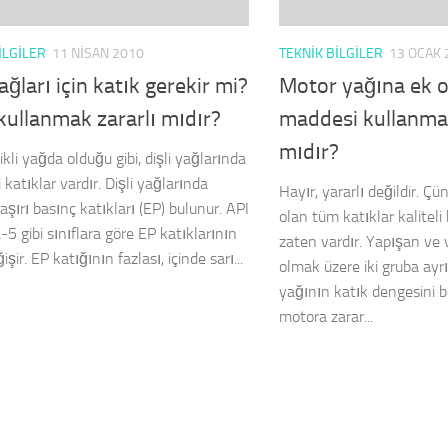
ILGILER
11 NISAN 2010
TEKNIK BILGILER
13 OCAK 
yağları için katık gerekir mi?
Motor yağına ek o
kullanmak zararlı mıdır?
maddesi kullanmak
mıdır?
ikli yağda olduğu gibi, dişli yağlarında
i katıklar vardır. Dişli yağlarında
Hayır, yararlı değildir. Ç
 aşırı basınç katıkları (EP) bulunur. API
olan tüm katıklar kaliteli
5 gibi sınıflara göre EP katıklarının
zaten vardır. Yapışan ve v
işir. EP katığının fazlası, içinde sarı...
olmak üzere iki gruba ayrı
yağının katık dengesini 
motora zarar...