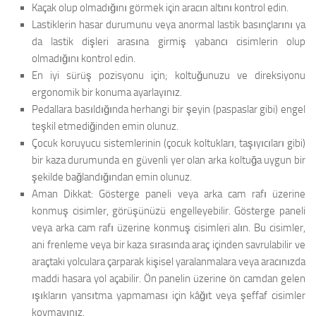
Kaçak olup olmadığını görmek için aracın altını kontrol edin.
Lastiklerin hasar durumunu veya anormal lastik basınçlarını ya
da lastik dişleri arasına girmiş yabancı cisimlerin olup
olmadığını kontrol edin.
En iyi sürüş pozisyonu için; koltuğunuzu ve direksiyonu
ergonomik bir konuma ayarlayınız.
Pedallara basıldığında herhangi bir şeyin (paspaslar gibi) engel
teşkil etmediğinden emin olunuz.
Çocuk koruyucu sistemlerinin (çocuk koltukları, taşıyıcıları gibi)
bir kaza durumunda en güvenli yer olan arka koltuğa uygun bir
şekilde bağlandığından emin olunuz.
Aman Dikkat: Gösterge paneli veya arka cam rafı üzerine
konmuş cisimler, görüşünüzü engelleyebilir. Gösterge paneli
veya arka cam rafı üzerine konmuş cisimleri alın. Bu cisimler,
ani frenleme veya bir kaza sırasında araç içinden savrulabilir ve
araçtaki yolculara çarparak kişisel yaralanmalara veya aracınızda
maddi hasara yol açabilir. Ön panelin üzerine ön camdan gelen
ışıkların yansıtma yapmaması için kâğıt veya şeffaf cisimler
koymayınız.