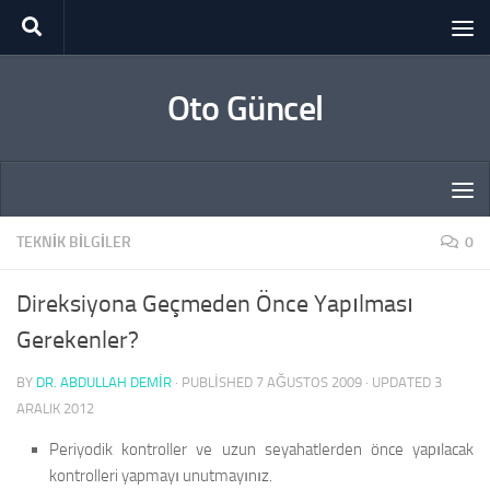
Skip to content
Oto Güncel
TEKNIK BILGILER
0
Direksiyona Geçmeden Önce Yapılması
Gerekenler?
BY
DR. ABDULLAH DEMİR
· PUBLISHED
7 AĞUSTOS 2009
· UPDATED
3
ARALIK 2012
Periyodik kontroller ve uzun seyahatlerden önce yapılacak
kontrolleri yapmayı unutmayınız.