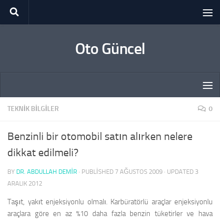
Skip to content
Oto Güncel
TEKNIK BILGILER
0
Benzinli bir otomobil satın alırken nelere
dikkat edilmeli?
BY
DR. ABDULLAH DEMİR
· PUBLISHED
7 AĞUSTOS 2009
· UPDATED
3
ARALIK 2012
Taşıt, yakıt enjeksiyonlu olmalı. Karbüratörlü araçlar enjeksiyonlu
araçlara göre en az %10 daha fazla benzin tüketirler ve hava