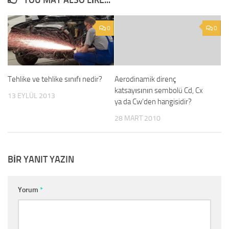
YOU MAY ALSO LIKE...
0
0
Tehlike ve tehlike sınıfı nedir?
Aerodinamik direnç
katsayısının sembolü Cd, Cx
13 EYLÜL 2013
ya da Cw’den hangisidir?
28 MART 2010
BIR YANIT YAZIN
Yorum
*