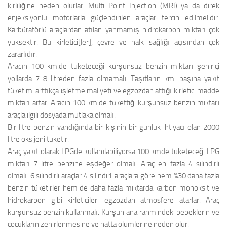
kirliliğine neden olurlar. Multi Point Injection (MRI) ya da direk
enjeksiyonlu motorlarla güçlendirilen araçlar tercih edilmelidir.
Karbüratörlü araçlardan atılan yanmamış hidrokarbon miktarı çok
yüksektir. Bu kirletici[ler], çevre ve halk sağlığı açısından çok
zararlıdır.
Aracın 100 km.de tüketeceği kurşunsuz benzin miktarı şehiriçi
yollarda 7-8 litreden fazla olmamalı. Taşıtların km. başına yakıt
tüketimi arttıkça işletme maliyeti ve egzozdan attığı kirletici madde
miktarı artar. Aracın 100 km.de tükettiği kurşunsuz benzin miktarı
araçla ilgili dosyada mutlaka olmalı.
Bir litre benzin yandığında bir kişinin bir günlük ihtiyacı olan 2000
litre oksijeni tüketir.
Araç yakıt olarak LPGde kullanılabiliyorsa 100 kmde tüketeceği LPG
miktarı 7 litre benzine eşdeğer olmalı. Araç en fazla 4 silindirli
olmalı. 6 silindirli araçlar 4 silindirli araçlara göre hem %30 daha fazla
benzin tüketirler hem de daha fazla miktarda karbon monoksit ve
hidrokarbon gibi kirleticileri egzozdan atmosfere atarlar. Araç
kurşunsuz benzin kullanmalı. Kurşun ana rahmindeki bebeklerin ve
çocukların zehirlenmesine ve hatta ölümlerine neden olur.