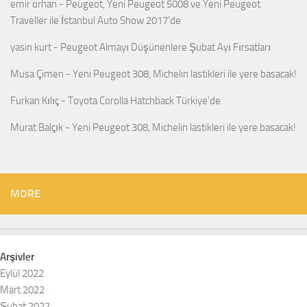
emir orhan
-
Peugeot, Yeni Peugeot 5008 ve Yeni Peugeot
Traveller ile İstanbul Auto Show 2017’de
yasin kurt
-
Peugeot Almayı Düşünenlere Şubat Ayı Fırsatları
Musa Çimen
-
Yeni Peugeot 308, Michelin lastikleri ile yere basacak!
Furkan Kılıç
-
Toyota Corolla Hatchback Türkiye’de
Murat Balçık
-
Yeni Peugeot 308, Michelin lastikleri ile yere basacak!
MORE
Arşivler
Eylül 2022
Mart 2022
Şubat 2022