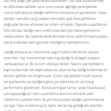
üst üste değil, yan yana raflara dizilmelidir. Üst üste dizildiklerinde,
en altta kalan lastikler uzun süre yüksek ağırlığa yanal şekilde
maruz kalmakta ve lastiğin deforme olmasına yol açmaktadır. Depo
şartları; nemden ve güneşten korunaklı, açık hava şartlarına
doğrudan temas etmeyen bir ortam olmalıdır. Depolama şartlarının
kötü olması, lastiğin yeni üretim olsa dahi çöp haline gelmesine
sebep olabilir. Bu nedenle lastik almadan önce, lastik firmasına depo
olarak kullanılan alanı görmek istediğinizi belirtebilirsiniz.
Lastiği amacına ve mevsimine uygun kullanmak da son derece
önemlidir. Yaz mevsiminde halen kış lastiği ile dolaşan araçlara
rastlayabiliyoruz. Bu durum oldukça risklidir. Nasıl ki yaz lastiklerini
kışın kullanmak risk teşkil ediyorsa, yazın da kış lastiği kullanmak da
benzer şekilde risk oluşturuyor. Çünkü kış lastikleri sıcak hava ve
yol şartlarında yaz lastiğine göre çok daha kötü bir yol tutuş
performansı gösterirler. Ayrıca yumuşak hamur, sıcak havada iyice
yumuşayacağı için hem yuvarlanma direncini artırarak yakıt
tüketimini yükseltir hem de çok kısa sürede lastiğin yıpranmasına
yol açar. Yazın kullanılmış bir lastik, tekrar kış geldiğinde istenilen