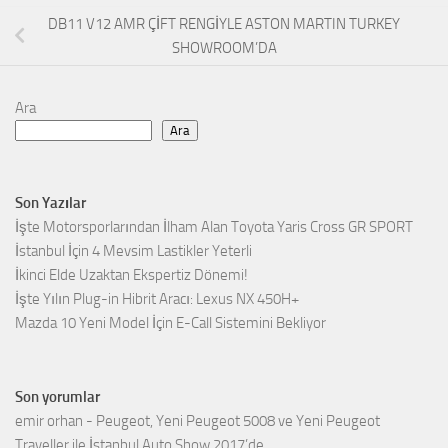
DB11 V12 AMR ÇİFT RENGİYLE ASTON MARTIN TURKEY
SHOWROOM’DA
Ara
Ara
Son Yazılar
İşte Motorsporlarından İlham Alan Toyota Yaris Cross GR SPORT
İstanbul İçin 4 Mevsim Lastikler Yeterli
İkinci Elde Uzaktan Ekspertiz Dönemi!
İşte Yılın Plug-in Hibrit Aracı: Lexus NX 450H+
Mazda 10 Yeni Model İçin E-Call Sistemini Bekliyor
Son yorumlar
emir orhan
-
Peugeot, Yeni Peugeot 5008 ve Yeni Peugeot
Traveller ile İstanbul Auto Show 2017’de