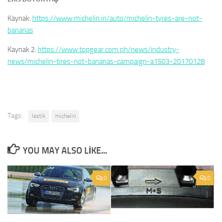
Kaynak:
https://www.michelin.in/auto/michelin-tyres-are-not-
bananas
Kaynak 2:
https://www.topgear.com.ph/news/industry-
news/michelin-tires-not-bananas-campaign-a1503-20170128
Tags:
lastik
michelin
YOU MAY ALSO LIKE...
0
0