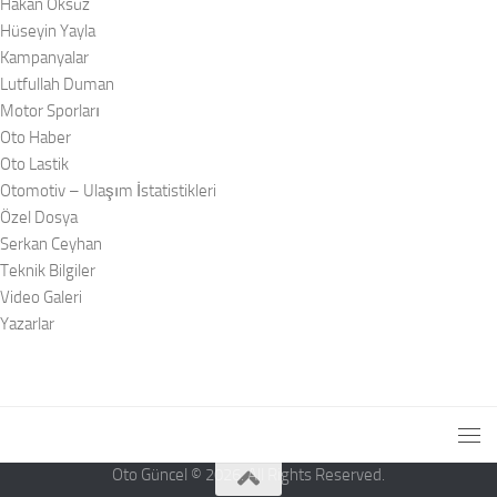
Hakan Öksüz
Hüseyin Yayla
Kampanyalar
Lutfullah Duman
Motor Sporları
Oto Haber
Oto Lastik
Otomotiv – Ulaşım İstatistikleri
Özel Dosya
Serkan Ceyhan
Teknik Bilgiler
Video Galeri
Yazarlar
Oto Güncel © 2026. All Rights Reserved.