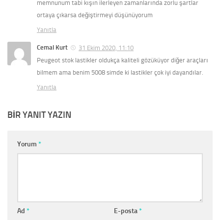
memnunum tabi kışın ilerleyen zamanlarında zorlu şartlar
ortaya çıkarsa değiştirmeyi düşünüyorum
Yanıtla
Cemal Kurt
31 Ekim 2020, 11:10
Peugeot stok lastikler oldukça kaliteli gözüküyor diğer araçları
bilmem ama benim 5008 simde ki lastikler çok iyi dayandılar.
Yanıtla
BIR YANIT YAZIN
Yorum
*
Ad
*
E-posta
*