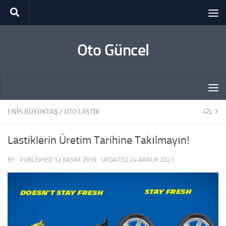
Skip to content
Oto Güncel
ENIS BÜYÜKTAŞ
/
OTO LASTIK
7
Lastiklerin Üretim Tarihine Takılmayın!
BY
· PUBLISHED
12 KASIM 2019
· UPDATED
24 ARALIK 2021