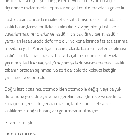
performansı hiçbir şekilde göstermeyecektir. Ayrıca lastiğin
dişlerinde malzemede kopmalar ve çatlamalar meydana gelebilir.
Lastik basınçlarına da maalesef dikkat etmiyoruz: iki haftada bir
lastik basınçlarına mutlaka bakılmalıdır. Az şişirilmiş lastiklerin
yuvarlanma direnci artar ve lastiğin iç sıcaklığı yükselir, lastiğin
yanakları kısa sürede deforme olur ve kenarlarında fazlaca aşınma
meydana gelir. Ani gelişen manevralarda basıncın yetersiz olması
lastiğin janttan ayrılmasına bile yol açabilir; aman dikkat! Fazla
şişirilmiş lastikler ise, yol yüzeyinin yeterli kavranamaması, lastik
tabanın ortadan aşınması ve sert darbelerde kolayca lastiğin
yarılmasına sebep olur.
Doğru lastik basıncı, otomobilden otomobile değişir, ayrıca yük
durumuna göre de ayarlamak gerekir. Kapı içlerinde ya da depo
kapağının içerisinde yer alan basınç tablosunu inceleyerek
lastiklerinizi doğru basınçlara getirmeyi unutmayın!
Güvenli sürüşler…
Enis BÜYÜKTAŞ