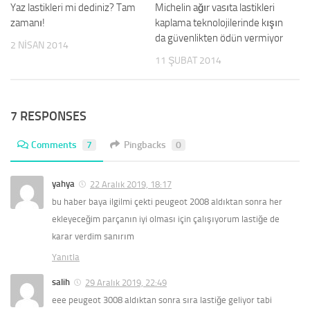
Yaz lastikleri mi dediniz? Tam
Michelin ağır vasıta lastikleri
zamanı!
kaplama teknolojilerinde kışın
da güvenlikten ödün vermiyor
2 NISAN 2014
11 ŞUBAT 2014
7 RESPONSES
Comments
7
Pingbacks
0
yahya
22 Aralık 2019, 18:17
bu haber baya ilgilmi çekti peugeot 2008 aldıktan sonra her
ekleyeceğim parçanın iyi olması için çalışıyorum lastiğe de
karar verdim sanırım
Yanıtla
salih
29 Aralık 2019, 22:49
eee peugeot 3008 aldıktan sonra sıra lastiğe geliyor tabi