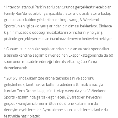
* Intercity İstanbul Park’ın zorlu parkurunda gerçekleştirilecek olan
Family Run’da ise aileler yarışacaklar. İster aile olarak ister arkadaş
grubu olarak katılım gösterilebilen koşu yarışı, V Weekend
Sports’un en ilgi çekici yarışlarından biri olması bekleniyor. Binlerce
kişinin mücadele edeceği müsabakanın birincilerini yine yarış
pistinde gerçekleşecek olan inanılmaz deneyim hediyeleri bekliyor.
* Günümüzün popüler başlıklarından biri olan ve hızla spor dalları
arasında kendine sağlam bir yer edinen E-spor kategorisinde de 60
sporcunun mücadele edeceği Intercity eRacing Cup Yarışı
düzenlenecek.
* 2016 yılında ülkemizde drone teknolojisini ve sporunu
geliştirilmek, tanıtmak ve kullanıcı adedini arttırmak amacıyla
kurulan Tech Drone League’in 1. etap yarışı da yine V Weekend
Sports kapsamında gerçekleştirilecek. Ziyaretçiler, heyecanlı
geçecek yarışları izlemenin ötesinde drone kullanımını da
deneyimleyebilecekler. Ayrıca drone satın alınabilecek alanlar da
festivalde hazır olacak.