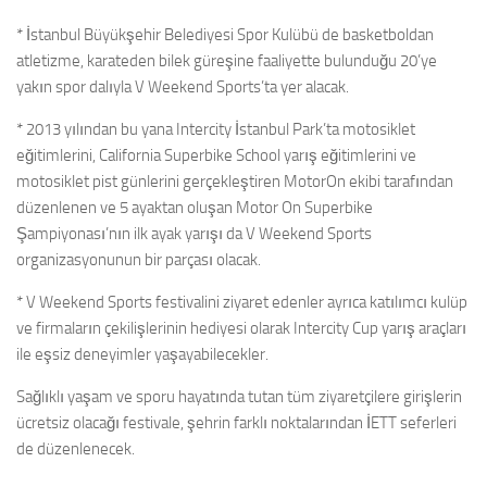
* İstanbul Büyükşehir Belediyesi Spor Kulübü de basketboldan
atletizme, karateden bilek güreşine faaliyette bulunduğu 20’ye
yakın spor dalıyla V Weekend Sports’ta yer alacak.
* 2013 yılından bu yana Intercity İstanbul Park’ta motosiklet
eğitimlerini, California Superbike School yarış eğitimlerini ve
motosiklet pist günlerini gerçekleştiren MotorOn ekibi tarafından
düzenlenen ve 5 ayaktan oluşan Motor On Superbike
Şampiyonası’nın ilk ayak yarışı da V Weekend Sports
organizasyonunun bir parçası olacak.
* V Weekend Sports festivalini ziyaret edenler ayrıca katılımcı kulüp
ve firmaların çekilişlerinin hediyesi olarak Intercity Cup yarış araçları
ile eşsiz deneyimler yaşayabilecekler.
Sağlıklı yaşam ve sporu hayatında tutan tüm ziyaretçilere girişlerin
ücretsiz olacağı festivale, şehrin farklı noktalarından İETT seferleri
de düzenlenecek.