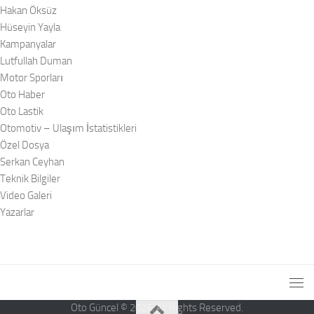
Hakan Öksüz
Hüseyin Yayla
Kampanyalar
Lutfullah Duman
Motor Sporları
Oto Haber
Oto Lastik
Otomotiv – Ulaşım İstatistikleri
Özel Dosya
Serkan Ceyhan
Teknik Bilgiler
Video Galeri
Yazarlar
Oto Güncel © 2026. All Rights Reserved.