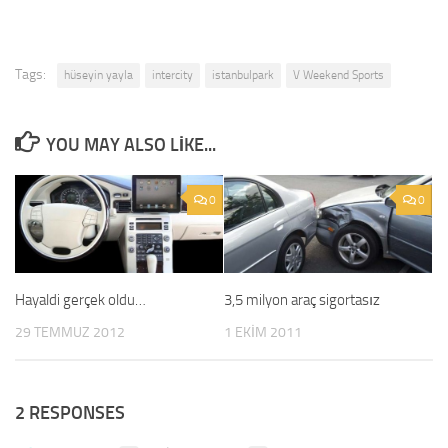
Tags:
hüseyin yayla
intercity
istanbulpark
V Weekend Sports
YOU MAY ALSO LIKE...
0
0
Hayaldi gerçek oldu…
3,5 milyon araç sigortasız
29 TEMMUZ 2012
1 EKIM 2011
2 RESPONSES