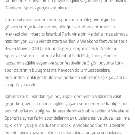
tarihlerinde Türkiye’nin en büyük sağlıklı yaşam ve spor festivali V
Weekend Sports gerçekleştirilecek.
Otomobil müzesinden motorsporlarına, trafik güvenliğinden
güvenli sürüşe kadar vermiş olduğu hizmetlerle otomobilin
merkezi olan Intercity İstanbul Park, yine bir ilke daha imza atmaya
hazırlanıyor. 2018 yılında startı verilen V Weekend festivaller serisi
3-4-5 Mayıs 2019 tarihlerinde gerçekleştirilecek V Weekend
Sports ile sürecek. Intercity İstanbul Park Pisti, Türkiye’nin en
kapsamlı sağlıklı yaşam ve spor festivalinde 3 gün boyunca tüm
spor dallarının buluşmasına, heyecan dolu müsabakalara,
birbirinden renkli gösterilere ve herkesin katılımına açık şovlara ev
sahipliği yapacak.
Katılımcılar bir yandan gün boyu spor deneyim alanlarında vakit
geçirirken, aynı zamanda sağlıklı yaşam seminerlerine katılıp, spor
workshop’larında bilgi ve deneyimlerini artırabilecekler. V Weekend
Sports’ta ayrıca farklı spor dallarından uluslararası ve ulusal katılıma
açık resmi yarışlar da düzenlenecek. V Weekend Sports’u ziyaret
edenler ayrıca hayranı oldukları sporcularla tanışma seanslarına