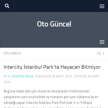
Skip to content
Oto Güncel
OTO HABER
2
Intercity İstanbul Park’ta Heyecan Bitmiyor
BY
H. HÜSEYIN YAYLA
· PUBLISHED
30 MART 2019
· UPDATED
30 MART
2019
Bugüne kadar pek çok ulusal ve uluslararası motorsporları
yarışlarının yanı sıra bisiklet ve maraton gibi spor dallarına da ev
sahipliği yapan Intercity İstanbul Park Pisti’nde 3-4-5 Mayıs