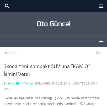
Skip to content
Oto Güncel
OTO HABER
3
Skoda Yeni Kompakt SUV’una “KAMIQ“
İsmini Verdi
BY
H. HÜSEYIN YAYLA
· PUBLISHED
26 OCAK 2019
· UPDATED
26 OCAK
2019
Skoda, Avrupa pazarına sunacağı üçüncü SUV modelini tanıtmaya
hazırlanıyor. Kodiaq ve Karoq modellerinin ardından SUV atağını