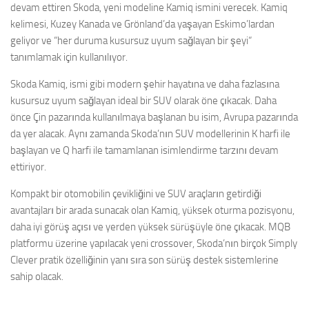
devam ettiren Skoda, yeni modeline Kamiq ismini verecek. Kamiq
kelimesi, Kuzey Kanada ve Grönland’da yaşayan Eskimo’lardan
geliyor ve “her duruma kusursuz uyum sağlayan bir şeyi“
tanımlamak için kullanılıyor.
Skoda Kamiq, ismi gibi modern şehir hayatına ve daha fazlasına
kusursuz uyum sağlayan ideal bir SUV olarak öne çıkacak. Daha
önce Çin pazarında kullanılmaya başlanan bu isim, Avrupa pazarında
da yer alacak. Aynı zamanda Skoda’nın SUV modellerinin K harfi ile
başlayan ve Q harfi ile tamamlanan isimlendirme tarzını devam
ettiriyor.
Kompakt bir otomobilin çevikliğini ve SUV araçların getirdiği
avantajları bir arada sunacak olan Kamiq, yüksek oturma pozisyonu,
daha iyi görüş açısı ve yerden yüksek sürüşüyle öne çıkacak. MQB
platformu üzerine yapılacak yeni crossover, Skoda’nın birçok Simply
Clever pratik özelliğinin yanı sıra son sürüş destek sistemlerine
sahip olacak.