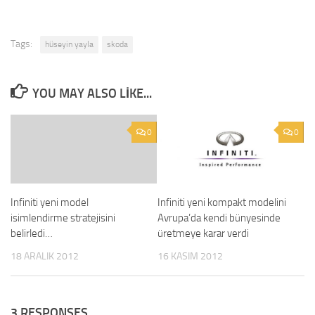
Tags:
hüseyin yayla
skoda
YOU MAY ALSO LIKE...
0
0
Infiniti yeni model
Infiniti yeni kompakt modelini
isimlendirme stratejisini
Avrupa’da kendi bünyesinde
belirledi…
üretmeye karar verdi
18 ARALIK 2012
16 KASIM 2012
3 RESPONSES