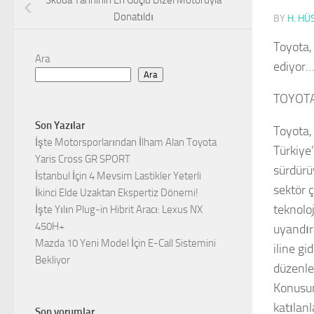
Skoda Tarihinin En Güçlü Dizel Motoruyla
Donatıldı
BY
H. HÜ
Toyota, 
Ara
ediyor
Ara
TOYOTA
Son Yazılar
Toyota, 
İşte Motorsporlarından İlham Alan Toyota
Türkiye
Yaris Cross GR SPORT
sürdürü
İstanbul İçin 4 Mevsim Lastikler Yeterli
sektör ç
İkinci Elde Uzaktan Ekspertiz Dönemi!
teknolo
İşte Yılın Plug-in Hibrit Aracı: Lexus NX
450H+
uyandıra
Mazda 10 Yeni Model İçin E-Call Sistemini
iline g
Bekliyor
düzenle
Konusun
katılanl
Son yorumlar