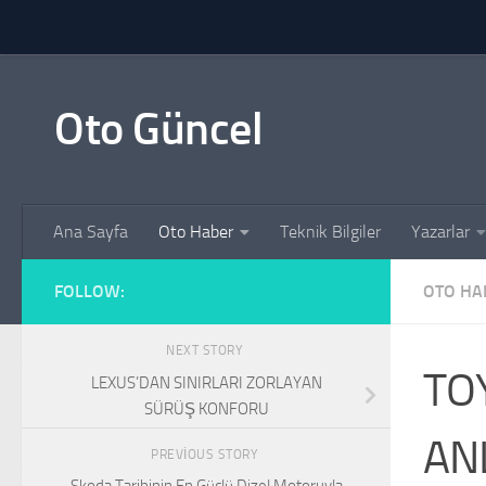
Skip to content
Oto Güncel
Ana Sayfa
Oto Haber
Teknik Bilgiler
Yazarlar
FOLLOW:
OTO HA
NEXT STORY
TO
LEXUS’DAN SINIRLARI ZORLAYAN
SÜRÜŞ KONFORU
AN
PREVIOUS STORY