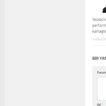
Skoda’n
perform
kamaştı
3 AĞUST
BIR YA
Yoru
Ad
*