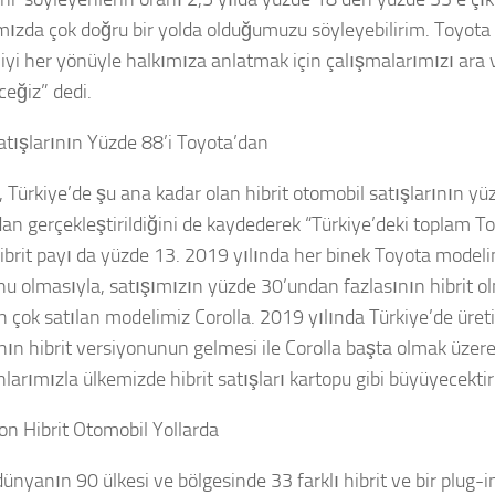
mızda çok doğru bir yolda olduğumuzu söyleyebilirim. Toyota 
jiyi her yönüyle halkımıza anlatmak için çalışmalarımızı ar
ceğiz” dedi.
Satışlarının Yüzde 88’i Toyota’dan
, Türkiye’de şu ana kadar olan hibrit otomobil satışlarının yü
dan gerçekleştirildiğini de kaydederek “Türkiye’deki toplam To
hibrit payı da yüzde 13. 2019 yılında her binek Toyota modelin
nu olmasıyla, satışımızın yüzde 30’undan fazlasının hibrit ol
n çok satılan modelimiz Corolla. 2019 yılında Türkiye’de üret
nın hibrit versiyonunun gelmesi ile Corolla başta olmak üzere 
larımızla ülkemizde hibrit satışları kartopu gibi büyüyecekti
on Hibrit Otomobil Yollarda
nyanın 90 ülkesi ve bölgesinde 33 farklı hibrit ve bir plug-in