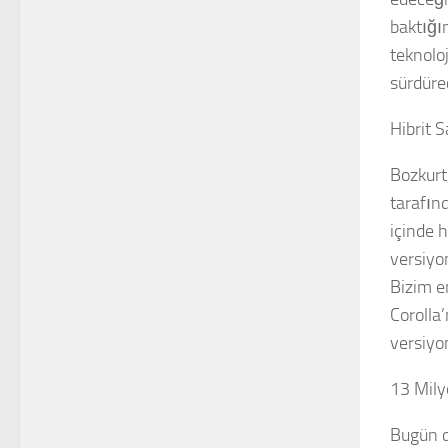
baktığı
teknolo
sürdüre
Hibrit 
Bozkurt
tarafın
içinde 
versiyo
Bizim e
Corolla’
versiyon
13 Mily
Bugün dü