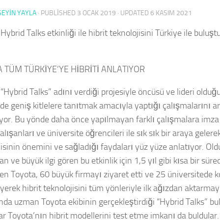
SEYIN YAYLA
· PUBLISHED
3 OCAK 2019
· UPDATED
6 KASIM 2021
Hybrid Talks etkinliği ile hibrit teknolojisini Türkiye ile bul
…
 TÜM TÜRKİYE’YE HİBRİTİ ANLATIYOR
“Hybrid Talks” adını verdiği projesiyle öncüsü ve lideri olduğu 
’de geniş kitlelere tanıtmak amacıyla yaptığı çalışmalarını 
yor. Bu yönde daha önce yapılmayan farklı çalışmalara imza 
alışanları ve üniversite öğrencileri ile sık sık bir araya gelerek
jisinin önemini ve sağladığı faydaları yüz yüze anlatıyor. Ol
n ve büyük ilgi gören bu etkinlik için 1,5 yıl gibi kısa bir sür
iden Toyota, 60 büyük firmayı ziyaret etti ve 25 üniversitede 
yerek hibrit teknolojisini tüm yönleriyle ilk ağızdan aktarmay
da uzman Toyota ekibinin gerçekleştirdiği “Hybrid Talks” b
ar Toyota’nın hibrit modellerini test etme imkanı da buldular.