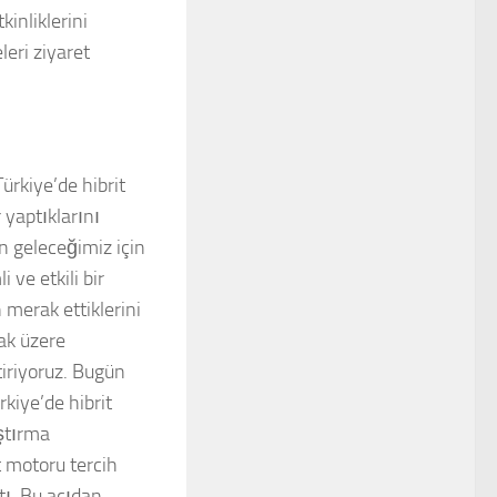
kinliklerini
leri ziyaret
ürkiye’de hibrit
 yaptıklarını
in geleceğimiz için
ve etkili bir
 merak ettiklerini
mak üzere
tiriyoruz. Bugün
kiye’de hibrit
aştırma
t motoru tercih
tı. Bu açıdan