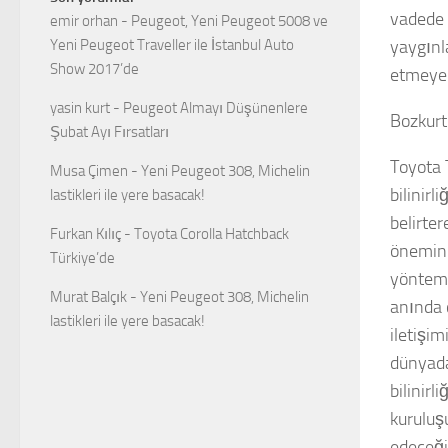
vadede s
emir orhan
-
Peugeot, Yeni Peugeot 5008 ve
yaygınla
Yeni Peugeot Traveller ile İstanbul Auto
Show 2017’de
etmeye
yasin kurt
-
Peugeot Almayı Düşünenlere
Bozkurt
Şubat Ayı Fırsatları
Toyota 
Musa Çimen
-
Yeni Peugeot 308, Michelin
bilinirl
lastikleri ile yere basacak!
belirter
Furkan Kılıç
-
Toyota Corolla Hatchback
önemini
Türkiye’de
yöntem.
Murat Balçık
-
Yeni Peugeot 308, Michelin
anında 
lastikleri ile yere basacak!
iletişim
dünyada
bilinirl
kuruluş
edeceği