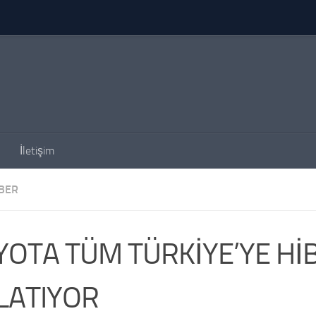
İletişim
BER
YOTA TÜM TÜRKİYE’YE HİB
LATIYOR