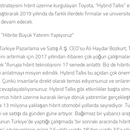
tratejisini hibrit üzerine kurgulayan Toyota, “Hybrid Talks” et
ştırarak 2019 yılında da farklı illerdeki firmalar ve üniversite
 devam edecek.
 ”Hibrite Büyük Yatırım Yapıyoruz”
Türkiye Pazarlama ve Satış A.Ş. CEO’su Ali Haydar Bozkurt, T
iğini artırmak için 2017 yılından itibaren çok yoğun çalışmalar
ek “Avrupa hibrit teknolojisini 17 senede anlattı. Biz de hibrit
 anlatmayı misyon edindik. Hybrid Talks bu açıdan çok önemli 
 Çünkü insanlarla direkt olarak temas ediyorsunuz ve onların
cevaplayabiliyorsunuz. Hybrid Talks gibi etkinlikler başta ol
imizi hibrit üzerine kurarak ileriye dönük yatırımlar gerçekleş
 13 milyona yaklaşan hibrit otomobil yollarda seyrediyor. Tür
iği ve satışı da günden güne artıyor. Bağımsız bir yabancı ar
unun Türkiye’de yaptığı çalışmada ‘bir sonraki aracında hibri
ni’ söyleyenlerin oranı 2,5 yılda yüzde 18’den yüzde 33’e çık