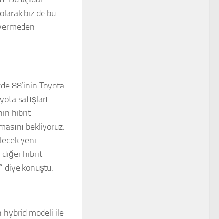
olarak biz de bu
a vermeden
zde 88’inin Toyota
yota satışları
in hibrit
masını bekliyoruz.
ilecek yeni
diğer hibrit
r” diye konuştu.
 hybrid modeli ile