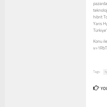
pazarda
teknoloj
hibrit 
Yaris H
Türkiye
Konu il
v=1RbT
Tags:
h
YOU