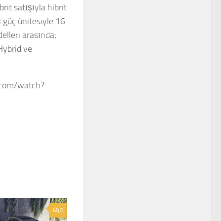
it satışıyla hibrit
ı güç ünitesiyle 16
elleri arasında;
Hybrid ve
be.com/watch?
0