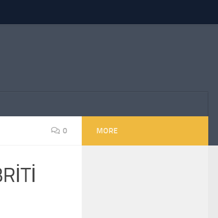
0
MORE
RİTİ