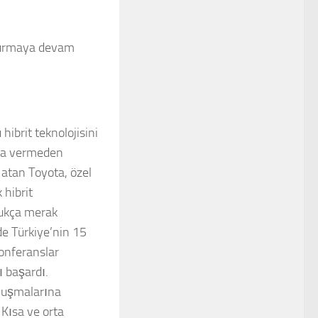
uşturmaya devam
hibrit teknolojisini
ara vermeden
atan Toyota, özel
 hibrit
dukça merak
ede Türkiye’nin 15
konferanslar
ı başardı.
uluşmalarına
 Kısa ve orta