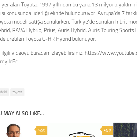
 yer alan Toyota, 1997 yılından bu yana 13 milyona yakın hibr
isi konusunda liderliği elinde bulunduruyor. Avrupa’da 7 farkl
Toyota modeli satışa sunulurken, Türkiye’de sunulan hibrit mod
ybrid, RAV4 Hybrid, Prius, Auris Hybrid, Auris Touring Sports 
’de üretilen Toyota C-HR Hybrid bulunuyor.
e ilgili videoyu buradan izleyebilirsiniz: https://www.youtu
mylIcEc
ybrid
toyota
 MAY ALSO LIKE...
0
0