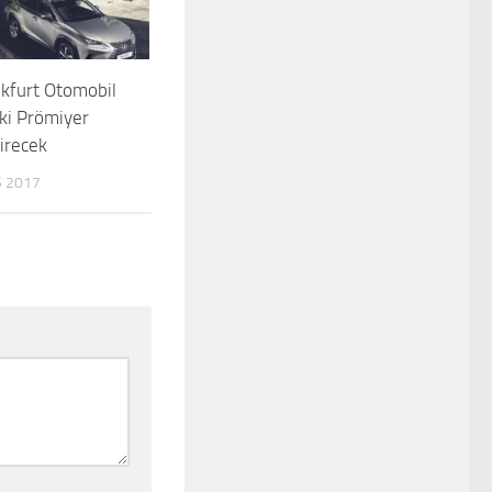
kfurt Otomobil
İki Prömiyer
irecek
 2017