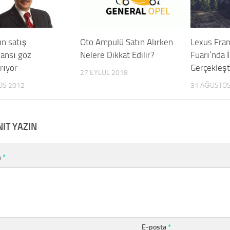
ın satış
Oto Ampulü Satın Alırken
Lexus Fran
ansı göz
Nelere Dikkat Edilir?
Fuarı’nda 
rıyor
Gerçekleşt
27 EYLÜL 2018
OS 2012
31 AĞUSTOS
NIT YAZIN
m
*
E-posta
*