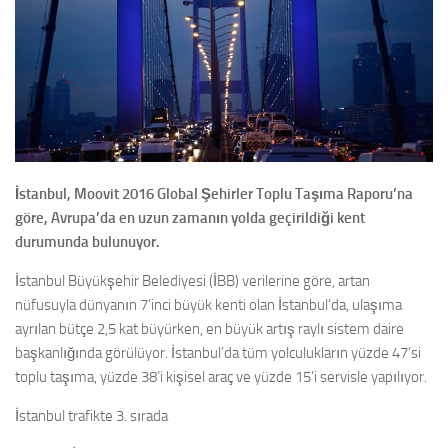
İstanbul, Moovit 2016 Global Şehirler Toplu Taşıma Raporu’na
göre, Avrupa’da en uzun zamanın yolda geçirildiği kent
durumunda bulunuyor.
İstanbul Büyükşehir Belediyesi (İBB) verilerine göre, artan
nüfusuyla dünyanın 7’inci büyük kenti olan İstanbul’da, ulaşıma
ayrılan bütçe 2,5 kat büyürken, en büyük artış raylı sistem daire
başkanlığında görülüyor. İstanbul’da tüm yolculukların yüzde 47’si
toplu taşıma, yüzde 38’i kişisel araç ve yüzde 15’i servisle yapılıyor.
İstanbul trafikte 3. sırada