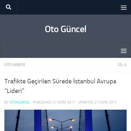
Skip to content
Oto Güncel
OTO HABER
0
Trafikte Geçirilen Sürede İstanbul Avrupa
“Lideri”
BY
OTOGÜNCEL
· PUBLISHED
27 EKIM 2017
· UPDATED
27 EKIM 2017