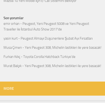
Mazda 10 Yeni Model İçin E-Call Sistemini Bekliyor
Son yorumlar
emir orhan
-
Peugeot, Yeni Peugeot 5008 ve Yeni Peugeot
Traveller ile İstanbul Auto Show 2017’de
yasin kurt
-
Peugeot Almayı Düşünenlere Şubat Ayı Fırsatları
Musa Çimen
-
Yeni Peugeot 308, Michelin lastikleri ile yere basacak!
Furkan Kılıç
-
Toyota Corolla Hatchback Türkiye’de
Murat Balçık
-
Yeni Peugeot 308, Michelin lastikleri ile yere basacak!
MORE