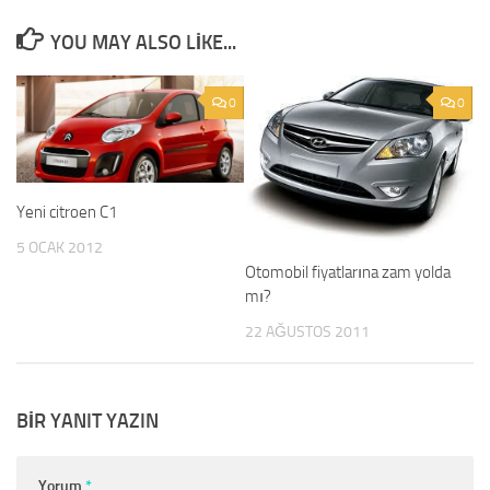
YOU MAY ALSO LIKE...
0
0
Yeni citroen C1
5 OCAK 2012
Otomobil fiyatlarına zam yolda
mı?
22 AĞUSTOS 2011
BIR YANIT YAZIN
Yorum
*