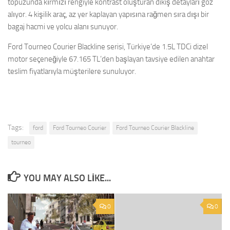
topuzunda kırmızı rengiyle kontrast oluşturan dikiş detayları göz
alıyor. 4 kişilik araç, az yer kaplayan yapısına rağmen sıra dışı bir
bagaj hacmi ve yolcu alanı sunuyor.
Ford Tourneo Courier Blackline serisi, Türkiye’de 1.5L TDCi dizel
motor seçeneğiyle 67.165 TL’den başlayan tavsiye edilen anahtar
teslim fiyatlarıyla müşterilere sunuluyor.
Tags:
ford
Ford Tourneo Courier
Ford Tourneo Courier Blackline
tourneo
YOU MAY ALSO LIKE...
0
0