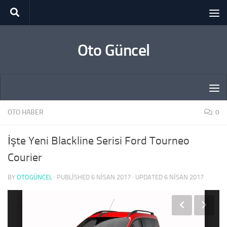
Skip to content
Oto Güncel
OTO HABER
0
İşte Yeni Blackline Serisi Ford Tourneo
Courier
BY
OTOGÜNCEL
· PUBLISHED
6 NISAN 2017
· UPDATED
6 NISAN 2017