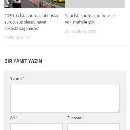
2030’da İstanbul’da dolmuşlar
Yeni İstanbul’da otomobiller
sürücüsüz olacak, hayat
yok, mahalle çok!…
sokakta yaşanacak!
20 HAZIRAN 2012
19 EKIM 2012
BIR YANIT YAZIN
Yorum
*
Ad
*
E-posta
*