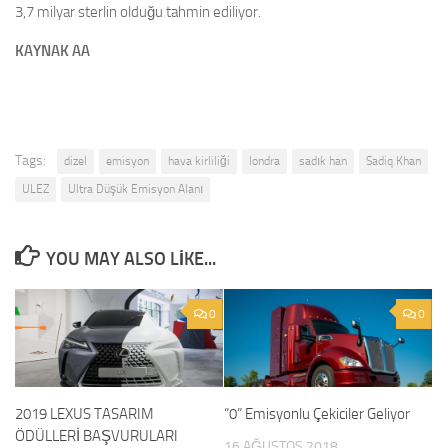
3,7 milyar sterlin olduğu tahmin ediliyor.
KAYNAK AA
Tags:
dizel
emisyon
hava kirliliği
londra
sadık han
Sadiq Khan
ULEZ
Ultra Düşük Emisyon Alanı
YOU MAY ALSO LIKE...
0
0
2019 LEXUS TASARIM
“0” Emisyonlu Çekiciler Geliyor
ÖDÜLLERİ BAŞVURULARI
16 AĞUSTOS 2018