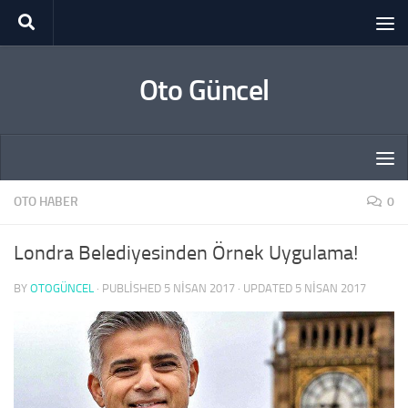
Skip to content
Oto Güncel
OTO HABER
0
Londra Belediyesinden Örnek Uygulama!
BY
OTOGÜNCEL
· PUBLISHED
5 NISAN 2017
· UPDATED
5 NISAN 2017