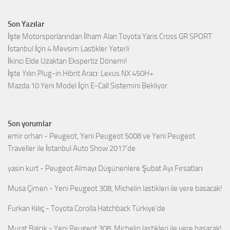
Son Yazılar
İşte Motorsporlarından İlham Alan Toyota Yaris Cross GR SPORT
İstanbul İçin 4 Mevsim Lastikler Yeterli
İkinci Elde Uzaktan Ekspertiz Dönemi!
İşte Yılın Plug-in Hibrit Aracı: Lexus NX 450H+
Mazda 10 Yeni Model İçin E-Call Sistemini Bekliyor
Son yorumlar
emir orhan
-
Peugeot, Yeni Peugeot 5008 ve Yeni Peugeot
Traveller ile İstanbul Auto Show 2017’de
yasin kurt
-
Peugeot Almayı Düşünenlere Şubat Ayı Fırsatları
Musa Çimen
-
Yeni Peugeot 308, Michelin lastikleri ile yere basacak!
Furkan Kılıç
-
Toyota Corolla Hatchback Türkiye’de
Murat Balçık
-
Yeni Peugeot 308, Michelin lastikleri ile yere basacak!