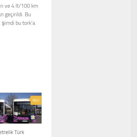
en ve 4 lt/100 km
 geçirildi. Bu
 şimdi bu tork‘a
0
trelik Türk