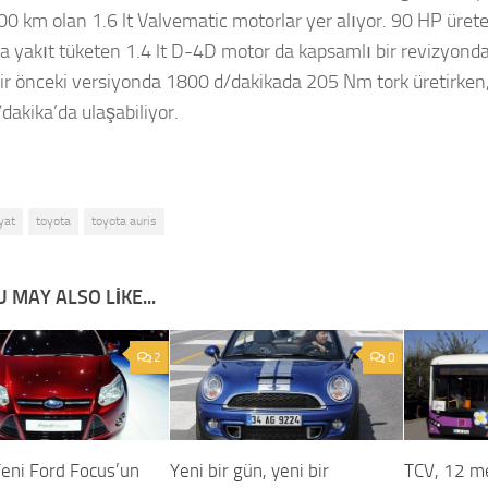
100 km olan 1.6 lt Valvematic motorlar yer alıyor. 90 HP üret
a yakıt tüketen 1.4 lt D-4D motor da kapsamlı bir revizyondan
ir önceki versiyonda 1800 d/dakikada 205 Nm tork üretirken,
dakika’da ulaşabiliyor.
iyat
toyota
toyota auris
 MAY ALSO LIKE...
2
0
Yeni Ford Focus’un
Yeni bir gün, yeni bir
TCV, 12 me