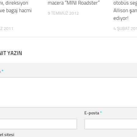
ı, direksiyon
macera “MINI Roadster”
otobüs se
 ve bagaj hacmi
Allison şa
9 TEMMUZ 2012
ediyor!
Z 2011
4 ŞUBAT 20
NIT YAZIN
m
*
E-posta
*
et sitesi