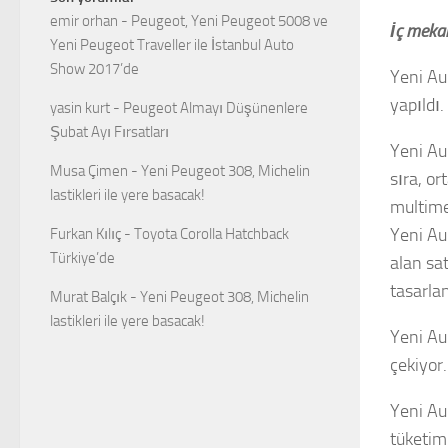
emir orhan
-
Peugeot, Yeni Peugeot 5008 ve
İç mekan
Yeni Peugeot Traveller ile İstanbul Auto
Show 2017’de
Yeni Aur
yapıldı.
yasin kurt
-
Peugeot Almayı Düşünenlere
Şubat Ayı Fırsatları
Yeni Au
Musa Çimen
-
Yeni Peugeot 308, Michelin
sıra, o
lastikleri ile yere basacak!
multime
Yeni Aur
Furkan Kılıç
-
Toyota Corolla Hatchback
Türkiye’de
alan sa
tasarlan
Murat Balçık
-
Yeni Peugeot 308, Michelin
lastikleri ile yere basacak!
Yeni Au
çekiyor
Yeni Au
tüketim