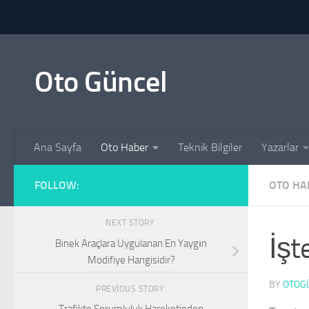
Skip to content
Oto Güncel
Ana Sayfa
Oto Haber
Teknik Bilgiler
Yazarlar
FOLLOW:
OTO HA
NEXT STORY
İşt
Binek Araçlara Uygulanan En Yaygın
Modifiye Hangisidir?
BY
OTOG
PREVIOUS STORY