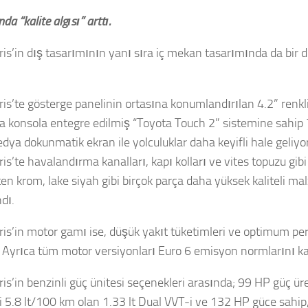
da “kalite algısı” arttı.
is’in dış tasarımının yanı sıra iç mekan tasarımında da bir di
ris’te gösterge panelinin ortasına konumlandırılan 4.2” renkl
rta konsola entegre edilmiş “Toyota Touch 2” sistemine sahip 
dya dokunmatik ekran ile yolculuklar daha keyifli hale geliy
is’te havalandırma kanalları, kapı kolları ve vites topuzu gib
ten krom, lake siyah gibi birçok parça daha yüksek kaliteli ma
dı.
ris’in motor gamı ise, düşük yakıt tüketimleri ve optimum per
. Ayrıca tüm motor versiyonları Euro 6 emisyon normlarını kar
ris’in benzinli güç ünitesi seçenekleri arasında; 99 HP güç ü
i 5.8 lt/100 km olan 1.33 lt Dual VVT-i ve 132 HP güce sahip