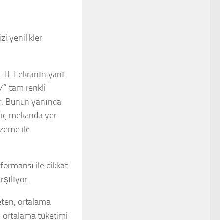
zi yenilikler
i TFT ekranın yanı
7” tam renkli
or. Bunun yanında
i iç mekanda yer
lzeme ile
formansı ile dikkat
şılıyor.
reten, ortalama
, ortalama tüketimi