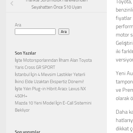
Trafikte Sorumluluk Hareketinden
Toyota, 
Seyahatten Önce S10 Uyarı
benzinl
fiyatla
Ara
perform
Ara
motor se
Gelişti
iki fark
Son Yazılar
versiyo
İşte Motorsporlarından İlham Alan Toyota
Yaris Cross GR SPORT
Yeni Au
İstanbul İçin 4 Mevsim Lastikler Yeterli
tampon 
İkinci Elde Uzaktan Ekspertiz Dönemi!
İşte Yılın Plug-in Hibrit Aracı: Lexus NX
ve Prem
450H+
olarak 
Mazda 10 Yeni Model İçin E-Call Sistemini
Bekliyor
Daha ka
hatlarıy
dikkat 
Son yorumlar