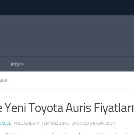
İletişim
BER
e Yeni Toyota Auris Fiyatlar
ÜNCEL
· PUBLISHED
14 TEMMUZ 2015
· UPDATED
6 KASIM 2021