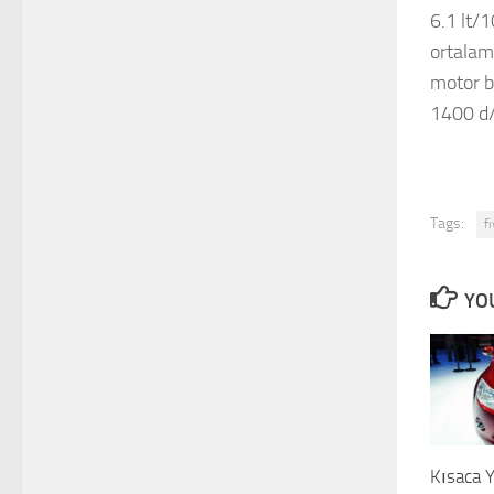
6.1 lt/
ortalam
motor b
1400 d/
Tags:
f
YOU
Kısaca 