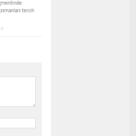
gmentinde
nzımanları tercih
13