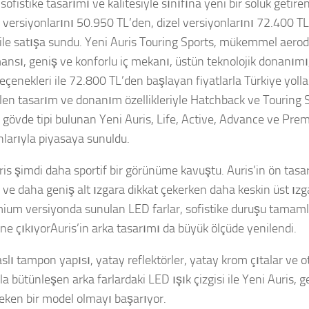
sofistike tasarımı ve kalitesiyle sınıfına yeni bir soluk getire
i versiyonlarını 50.950 TL’den, dizel versiyonlarını 72.400 T
r ile satışa sundu. Yeni Auris Touring Sports, mükemmel aero
ansı, geniş ve konforlu iç mekanı, üstün teknolojik donanımı,
çenekleri ile 72.800 TL’den başlayan fiyatlarla Türkiye yollar
rilen tasarım ve donanım özellikleriyle Hatchback ve Touring
lı gövde tipi bulunan Yeni Auris, Life, Active, Advance ve Pr
nlarıyla piyasaya sunuldu.
ris şimdi daha sportif bir görünüme kavuştu. Auris’in ön tasa
ve daha geniş alt ızgara dikkat çekerken daha keskin üst ızg
ium versiyonda sunulan LED farlar, sofistike duruşu tamam
öne çıkıyorAuris’in arka tasarımı da büyük ölçüde yenilendi.
slı tampon yapısı, yatay reflektörler, yatay krom çıtalar ve 
la bütünleşen arka farlardaki LED ışık çizgisi ile Yeni Auris, 
çeken bir model olmayı başarıyor.