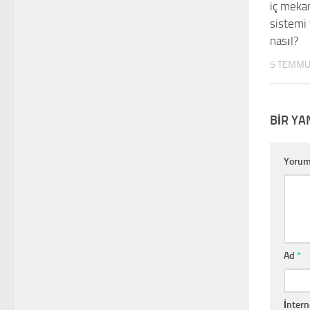
iç mekan
sistemi
nasıl?
5 TEMMU
BIR YA
Yoru
Ad
*
İntern