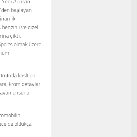
n Yeni Auris’in
L’den başlayan
dinamik
 benzinli ve dizel
ına çıktı.
 Sports olmak üzere
emium
rımında kaslı ön
ara, krom detaylar
layan unsurlar
otomobilin
gece de oldukça