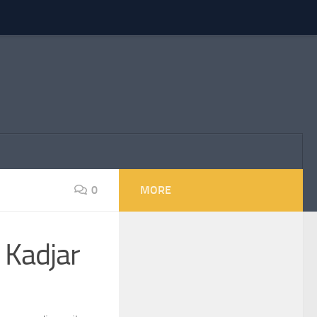
0
MORE
 Kadjar