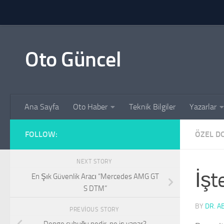
Skip to content
Oto Güncel
Ana Sayfa
Oto Haber
Teknik Bilgiler
Yazarlar
FOLLOW:
ÖZEL D
NEXT STORY
İşt
En Şık Güvenlik Aracı “Mercedes AMG GT
S DTM”
BY
DR. A
PREVIOUS STORY