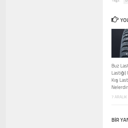
Tags:
c
YOU
Buz Last
Lastiği)
Kış Last
Nelerdi
7 ARALIK
BIR YA