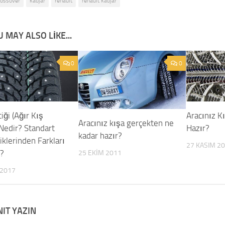
rossover
kadjar
renault
renault kadjar
 MAY ALSO LIKE...
0
0
iği (Ağır Kış
Aracınız K
Aracınız kışa gerçekten ne
 Nedir? Standart
Hazır?
kadar hazır?
iklerinden Farkları
27 KASIM 2
r?
25 EKIM 2011
 2017
NIT YAZIN