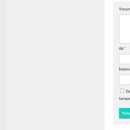
Yoru
Ad
*
İntern
Da
tarayı