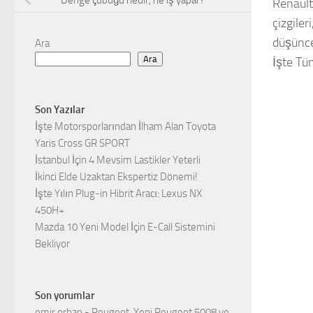
Denge çubuğu nedir, ne iş yapar?
Renault
çizgiler
düşünce
Ara
Ara
İşte Tü
Son Yazılar
İşte Motorsporlarından İlham Alan Toyota
Yaris Cross GR SPORT
İstanbul İçin 4 Mevsim Lastikler Yeterli
İkinci Elde Uzaktan Ekspertiz Dönemi!
İşte Yılın Plug-in Hibrit Aracı: Lexus NX
450H+
Mazda 10 Yeni Model İçin E-Call Sistemini
Bekliyor
Son yorumlar
emir orhan
-
Peugeot, Yeni Peugeot 5008 ve