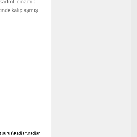
asarımı, dinamik
ntinde kalıplaşmış