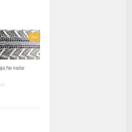
0
ışa Ne kadar
017