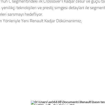
’nun C segmentindeki ilk Crossover’ı Kadjar cesur ve güçlü t
i, yenilikçi teknolojileri ve prestij simgesi detayları ile segme
leri sarsmayı hedefliyor.
m Yönleriyle Yeni Renault Kadjar Dökümanımız;