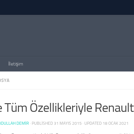
İletişim
OSYA
e Tüm Özellikleriyle Renault
BDULLAH DEMİR
· PUBLISHED
31 MAYIS 2015
· UPDATED
18 OCAK 2021