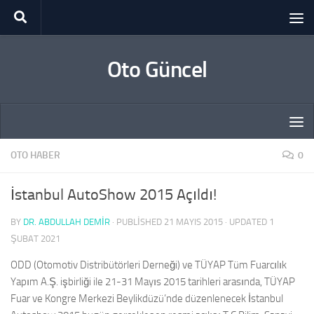
Skip to content
Oto Güncel
OTO HABER
0
İstanbul AutoShow 2015 Açıldı!
BY
DR. ABDULLAH DEMİR
· PUBLISHED
21 MAYIS 2015
· UPDATED
1
ŞUBAT 2021
ODD (Otomotiv Distribütörleri Derneği) ve TÜYAP Tüm Fuarcılık
Yapım A.Ş. işbirliği ile 21-31 Mayıs 2015 tarihleri arasında, TÜYAP
Fuar ve Kongre Merkezi Beylikdüzü’nde düzenlenecek İstanbul