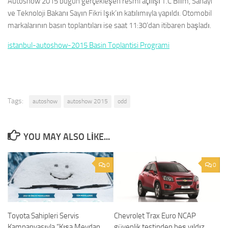
Autoshow 2015 bugün gerçekleşen resmi açılışı T.C Bilim, Sanayi
ve Teknoloji Bakanı Sayın Fikri Işık’ın katılımıyla yapıldı. Otomobil
markalarının basın toplantıları ise saat 11:30’dan itibaren başladı.
istanbul-autoshow-2015 Basin Toplantisi Programi
Tags:
autoshow
autoshow 2015
odd
YOU MAY ALSO LIKE...
0
0
Toyota Sahipleri Servis
Chevrolet Trax Euro NCAP
Kampanyasıyla “Kışa Meydan
güvenlik testinden beş yıldız