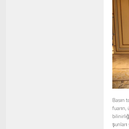
Basın t
fuarın, 
bilinirl
şunları