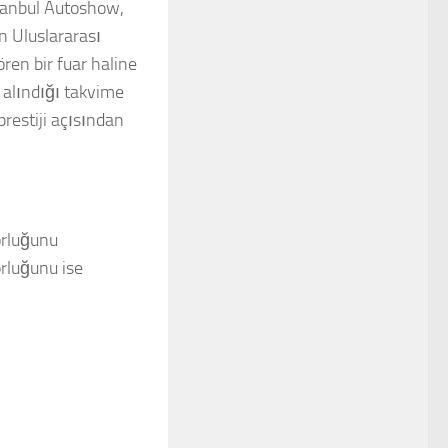
stanbul Autoshow,
n Uluslararası
ren bir fuar haline
n alındığı takvime
restiji açısından
orluğunu
rluğunu ise