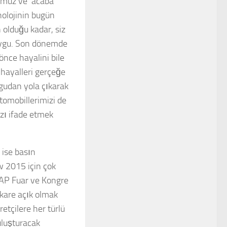
ğümüz ve ‘acaba
nolojinin bugün
 olduğu kadar, siz
duygu. Son dönemde
önce hayalini bile
 hayalleri gerçeğe
ygudan yola çıkarak
Otomobillerimizi de
ızı ifade etmek
ise basın
w 2015 için çok
YAP Fuar ve Kongre
kare açık olmak
etçilere her türlü
uluşturacak