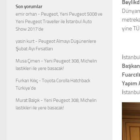
Beylik
Son yorumlar
Dünyanı
emir orhan
-
Peugeot, Yeni Peugeot 5008 ve
metrekar
Yeni Peugeot Traveller ile İstanbul Auto
yine TÜ
Show 2017’de
yasin kurt
-
Peugeot Almayı Düşünenlere
Şubat Ayı Fırsatları
İstanbul
Musa Çimen
-
Yeni Peugeot 308, Michelin
Başkan
lastikleri ile yere basacak!
Fuarcıl
Furkan Kılıç
-
Toyota Corolla Hatchback
Yapım A
Türkiye’de
İstanbul
Murat Balçık
-
Yeni Peugeot 308, Michelin
lastikleri ile yere basacak!