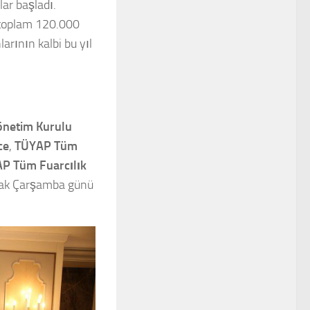
klar başladı.
 toplam 120.000
arının kalbi bu yıl
netim Kurulu
ce
,
TÜYAP Tüm
P Tüm Fuarcılık
cak Çarşamba günü