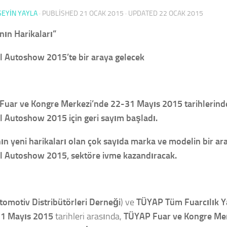
SEYIN YAYLA
· PUBLISHED
21 OCAK 2015
· UPDATED
22 OCAK 2015
ın Harikaları”
l Autoshow 2015’te bir araya gelecek
Fuar ve Kongre Merkezi’nde 22-31 Mayıs 2015 tarihlerind
l Autoshow 2015 için geri sayım başladı.
n yeni harikaları olan çok sayıda marka ve modelin bir ar
l Autoshow 2015, sektöre ivme kazandıracak.
tomotiv Distribütörleri Derneği
) ve
TÜYAP Tüm Fuarcılık Y
1 Mayıs 2015
tarihleri arasında,
TÜYAP Fuar ve Kongre Me