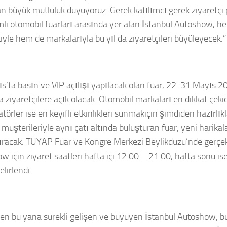
n büyük mutluluk duyuyoruz. Gerek katılımcı gerek ziyaretçi 
li otomobil fuarları arasında yer alan İstanbul Autoshow, he
iyle hem de markalarıyla bu yıl da ziyaretçileri büyüleyecek.”
s’ta basın ve VIP açılışı yapılacak olan fuar, 22-31 Mayıs 20
 ziyaretçilere açık olacak. Otomobil markaları en dikkat çekic
törler ise en keyifli etkinlikleri sunmakiçin şimdiden hazırlık
müşterileriyle aynı çatı altında buluşturan fuar, yeni harikal
racak. TÜYAP Fuar ve Kongre Merkezi Beylikdüzü’nde gerçek
w için ziyaret saatleri hafta içi 12:00 – 21:00, hafta sonu i
elirlendi.
den bu yana sürekli gelişen ve büyüyen İstanbul Autoshow, 