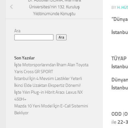
Dr. Abdullah DEMİR, Marmara
Üniversitesi’nin 132. Kuruluş
BY
H. HÜ
Yıldönümünde Konuştu
“Dünyan
Ara
İstanbu
Ara
TÜYAP 
Son Yazılar
İşte Motorsporlarından İlham Alan Toyota
İstanbu
Yaris Cross GR SPORT
İstanbul İçin 4 Mevsim Lastikler Yeterli
Dünyanı
İkinci Elde Uzaktan Ekspertiz Dönemi!
İstanbu
İşte Yılın Plug-in Hibrit Aracı: Lexus NX
450H+
Mazda 10 Yeni Model İçin E-Call Sistemini
Bekliyor
ODD
(
O
ile
22-3