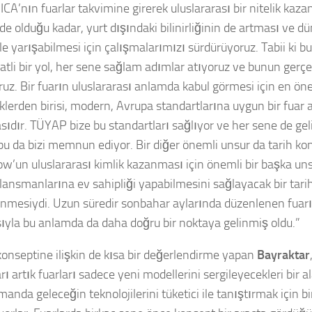
OICA’nın fuarlar takvimine girerek uluslararası bir nitelik kaz
de olduğu kadar, yurt dışındaki bilinirliğinin de artması ve d
ile yarışabilmesi için çalışmalarımızı sürdürüyoruz. Tabii ki b
tli bir yol, her sene sağlam adımlar atıyoruz ve bunun gerç
ruz. Bir fuarın uluslararası anlamda kabul görmesi için en ön
iklerden birisi, modern, Avrupa standartlarına uygun bir fuar
sıdır. TÜYAP bize bu standartları sağlıyor ve her sene de g
 bu da bizi memnun ediyor. Bir diğer önemli unsur da tarih ko
w’un uluslararası kimlik kazanması için önemli bir başka un
lansmanlarına ev sahipliği yapabilmesini sağlayacak bir tari
nmesiydi. Uzun süredir sonbahar aylarında düzenlenen fuar
ıyla bu anlamda da daha doğru bir noktaya gelinmiş oldu.”
konseptine ilişkin de kısa bir değerlendirme yapan
Bayraktar
ı artık fuarları sadece yeni modellerini sergileyecekleri bir a
anda geleceğin teknolojilerini tüketici ile tanıştırmak için bi