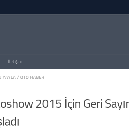
İletişim
N YAYLA
/
OTO HABER
oshow 2015 İçin Geri Say
ladı