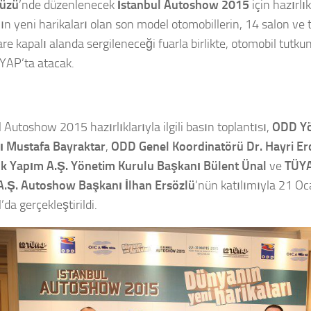
düzü
’nde düzenlenecek
İstanbul Autoshow 2015
için hazırlı
n yeni harikaları olan son model otomobillerin, 14 salon ve
e kapalı alanda sergileneceği fuarla birlikte, otomobil tutkunl
YAP’ta atacak.
 Autoshow 2015 hazırlıklarıyla ilgili basın toplantısı,
ODD Yö
ı Mustafa Bayraktar
,
ODD Genel Koordinatörü Dr. Hayri Er
ık Yapım A.Ş. Yönetim Kurulu Başkanı Bülent Ünal
ve
TÜYA
.Ş. Autoshow Başkanı İlhan Ersözlü
’nün katılımıyla 21 O
’da gerçekleştirildi.