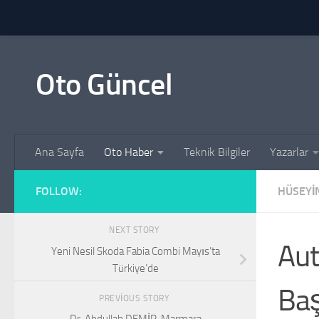
Skip to content
Oto Güncel
Ana Sayfa
Oto Haber
Teknik Bilgiler
Yazarlar
FOLLOW:
HÜSEYI
NEXT STORY
Aut
Yeni Nesil Skoda Fabia Combi Mayıs’ta
Türkiye’de
Baş
PREVIOUS STORY