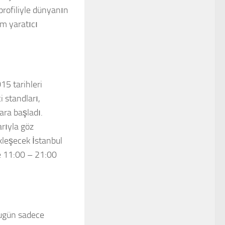
profiliyle dünyanın
m yaratıcı
15 tarihleri
i standları,
lara başladı.
arıyla göz
leşecek İstanbul
se 11:00 – 21:00
bugün sadece