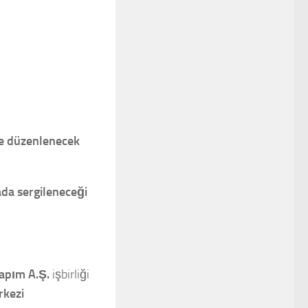
e düzenlenecek
ada sergileneceği
apım A.Ş.
işbirliği
rkezi