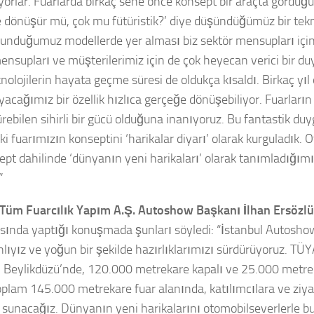
yorlar. Fuarlarda birkaç sene önce konsept bir araçta gördü
 dönüşür mü, çok mu fütüristik?’ diye düşündüğümüz bir tek
sunduğumuz modellerde yer alması biz sektör mensupları için
ensupları ve müşterilerimiz için de çok heyecan verici bir 
nolojilerin hayata geçme süresi de oldukça kısaldı. Birkaç yıl 
acağımız bir özellik hızlıca gerçeğe dönüşebiliyor. Fuarların
rebilen sihirli bir gücü olduğuna inanıyoruz. Bu fantastik du
i fuarımızın konseptini ‘harikalar diyarı’ olarak kurguladık. 
ept dahilinde ‘dünyanın yeni harikaları’ olarak tanımladığım
”
Tüm Fuarcılık Yapım A.Ş. Autoshow Başkanı İlhan Ersözlü
ısında yaptığı konuşmada şunları söyledi: “İstanbul Autosho
lıyız ve yoğun bir şekilde hazırlıklarımızı sürdürüyoruz. TÜ
 Beylikdüzü’nde, 120.000 metrekare kapalı ve 25.000 metre
oplam 145.000 metrekare fuar alanında, katılımcılara ve ziyar
 sunacağız. Dünyanın yeni harikalarını otomobilseverlerle b