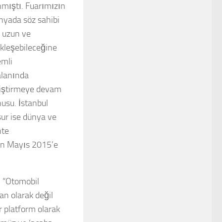
anmıştı. Fuarımızın
ünyada söz sahibi
u uzun ve
ekleşebileceğine
emli
 alanında
eliştirmeye devam
nusu. İstanbul
sur ise dünya ve
hte
ın Mayıs 2015’e
, “Otomobil
lan olarak değil
r platform olarak