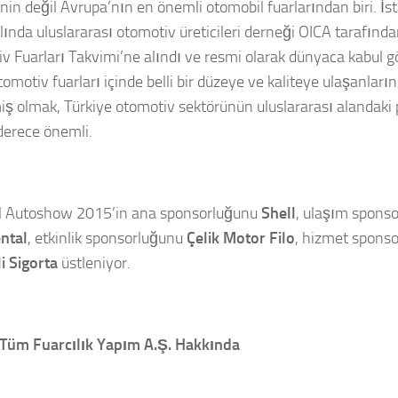
’nin değil Avrupa’nın en önemli otomobil fuarlarından biri. İ
lında uluslararası otomotiv üreticileri derneği OICA tarafında
v Fuarları Takvimi’ne alındı ve resmi olarak dünyaca kabul gö
tomotiv fuarları içinde belli bir düzeye ve kaliteye ulaşanları
miş olmak, Türkiye otomotiv sektörünün uluslararası alandaki p
derece önemli.
l Autoshow 2015’in ana sponsorluğunu
Shell
, ulaşım spons
ntal
, etkinlik sponsorluğunu
Çelik Motor Filo
, hizmet sponso
i Sigorta
üstleniyor.
Tüm Fuarcılık Yapım A.Ş. Hakkında