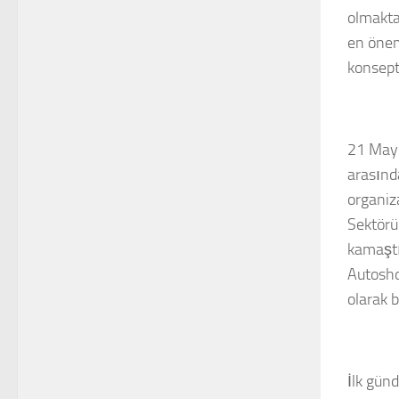
olmakta
en önem
konsept
21 Mayı
arasında
organiza
Sektörü 
kamaştı
Autosho
olarak b
İlk gün