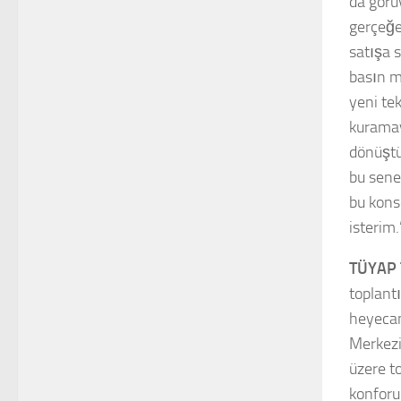
da görü
gerçeğe
satışa 
basın m
yeni tek
kuramay
dönüştü
bu senek
bu kons
isterim.
TÜYAP 
toplant
heyecan
Merkezi
üzere t
konforu