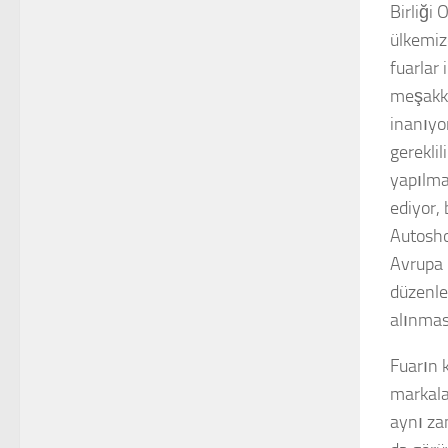
Birliği 
ülkemiz
fuarlar 
meşakka
inanıyo
gereklil
yapılma
ediyor,
Autosho
Avrupa 
düzenle
alınmas
Fuarın 
markalar
aynı zam