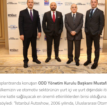
oplantısında konuşan
ODD Yönetim Kurulu Başkanı Mustaf
ülkemizin ve otomotiv sektörünün yurt içi ve yurt dışındaki it
iğine katkı sağlayacak en önemli etkinliklerden birisi olduğuna
 söyledi: “İstanbul Autoshow, 2006 yılında, Uluslararası Otom