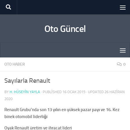
Skip to content
Oto Güncel
OTO HABER
0
Sayılarla Renault
BY
H. HÜSEYIN YAYLA
· PUBLISHED
16 OCAK 2015
· UPDATED
26 HAZIRAN
2020
Renault Grubu’nda son 13 yılın en yüksek pazar payı ve 16.
Kez
binek otomobil liderliği
Oyak Renault üretim ve ihracat lideri