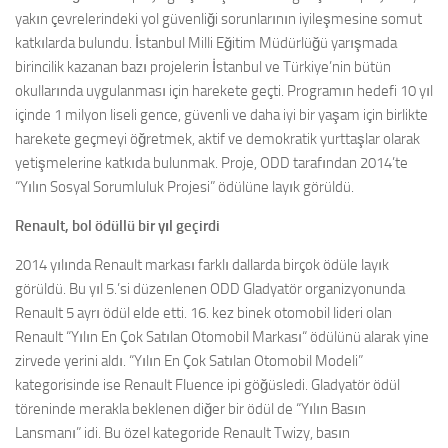
yakın çevrelerindeki yol güvenliği sorunlarının iyileşmesine somut
katkılarda bulundu. İstanbul Milli Eğitim Müdürlüğü yarışmada
birincilik kazanan bazı projelerin İstanbul ve Türkiye’nin bütün
okullarında uygulanması için harekete geçti. Programın hedefi 10 yıl
içinde 1 milyon liseli gence, güvenli ve daha iyi bir yaşam için birlikte
harekete geçmeyi öğretmek, aktif ve demokratik yurttaşlar olarak
yetişmelerine katkıda bulunmak. Proje, ODD tarafından 2014’te
“Yılın Sosyal Sorumluluk Projesi” ödülüne layık görüldü.
Renault, bol ödüllü bir yıl geçirdi
2014 yılında Renault markası farklı dallarda birçok ödüle layık
görüldü. Bu yıl 5.’si düzenlenen ODD Gladyatör organizyonunda
Renault 5 ayrı ödül elde etti. 16. kez binek otomobil lideri olan
Renault “Yılın En Çok Satılan Otomobil Markası“ ödülünü alarak yine
zirvede yerini aldı. “Yılın En Çok Satılan Otomobil Modeli”
kategorisinde ise Renault Fluence ipi göğüsledi. Gladyatör ödül
töreninde merakla beklenen diğer bir ödül de “Yılın Basın
Lansmanı” idi. Bu özel kategoride Renault Twizy, basın