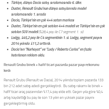
Türkiye, dünya Dacia satış sıralamasında 6. ülke.
Duster, Renault Grubu’nun dünya satışlarında model
sıralamasında 1. sırada
Dacia, Türkiye’nin en çok 4×4 satan markası
Duster, Türkiye’nin en çok satılan 4×4 modeli ve Türkiye’nin en çok
satılan SUV modeli
(%28,4 pay ile C7 segment 1. si)
Lodgy, %45,2 pay ile C4 segmentinin 1. si. Lodgy, segment payını
2014 yılında %11,2 arttırdı.
Dacia’nın “Nurhayat” ve “Lody / Roberto Carlos” en fazla
hatırlanan reklam oldu.
Renault Grubu binek + hafif ticari pazarda pazar payı rekorunu
kırdı
Renault Grubu (Renault ve Dacia), 2014 yılında toplam pazarda 133
bin 212 adet satış adedi gerçekleştirdi. Bu satış rakamı ile binek +
hafif ticari araç pazarından %17,4 pay elde etti. Geçen yıla göre %0,4
artış kaydettiği bu pay ile son 13 yılın en yüksek pazar payını
gerçekleştirmiş oldu.