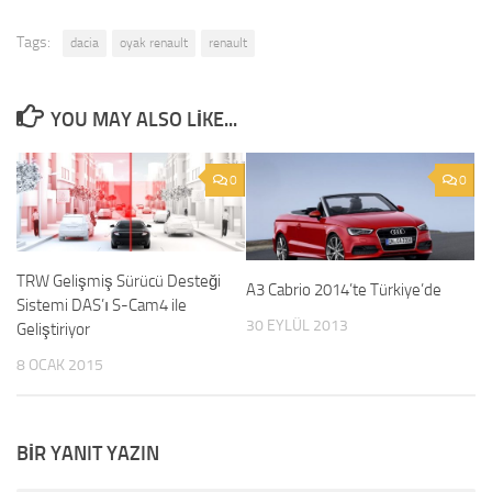
Tags:
dacia
oyak renault
renault
YOU MAY ALSO LIKE...
0
0
TRW Gelişmiş Sürücü Desteği
A3 Cabrio 2014’te Türkiye’de
Sistemi DAS’ı S-Cam4 ile
30 EYLÜL 2013
Geliştiriyor
8 OCAK 2015
BIR YANIT YAZIN