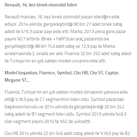
Renault, 16. kez binek otomobil lideri
Renault markası, 16. kez binek otomobil pazarı liderliğini elde
ediyor. 2014 yılında, gerçekleştirdiği 90 bin 27 adet binek satış
adedi ile %15,3 pazar payı elde etti. Marka, 2013 yılına göre pazar
payını %0,7 arttırdı. Binek + hafif ticari araç pazarında ise
gerçekleştirdiği 98 bin 743 adet satış ve 12,9 pay ile Marka
sıralamasında 2. sırada yer aldı. Fluence 32 bin 252 adet satış adedi
ile Türkiye’nin en çok satılan modeli ünvanını elde etti.
Model başarıları, Fluence, Symbol, Clio HB, Clio ST, Captur,
Megane ST…
Fluence, Türkiye’nin en çok satılan modeli olmasının yanısıra elde
ettiği %18,5 pay ile C1 segmentinin lideri oldu. Symbol pazardaki
başarısını korudu ve 2014 yılında da gerçekleştirdiği 20 bin 242
satış adedi ile B1 segment lideri oldu. Symbol 2013 yılında %49,3
olan segment payını 2014’te %52,3e yükseltti.
Clio,HB 2014 yılında 22 bin 545 adet satış adedi ile %19,5 pay ile B2