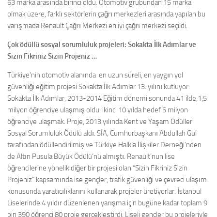
63 marka arasında birinci oldu. Otomotiv grubundan 15 marka
olmak üzere, farklı sektörlerin çağrı merkezleri arasında yapılan bu
yarışmada Renault Çağrı Merkezi en iyi çağrı merkezi seçildi.
Çok ödüllü sosyal sorumluluk projeleri: Sokakta İlk Adımlar ve
Sizin Fikriniz Sizin Projeniz …
Türkiye’nin otomotiv alanında en uzun süreli, en yaygın yol
güvenliği eğitim projesi Sokakta İlk Adımlar 13. yılını kutluyor.
Sokakta İlk Adımlar, 2013-2014 Eğitim dönemi sonunda 41 ilde,1,5
milyon öğrenciye ulaşmış oldu. ikinci 10 yılda hedef 5 milyon
öğrenciye ulaşmak. Proje, 2013 yılında Kent ve Yaşam Ödülleri
Sosyal Sorumluluk Ödülü aldı. SİA, Cumhurbaşkanı Abdullah Gül
tarafından ödüllendirilmiş ve Türkiye Halkla İlişkiler Derneği’nden
de Altın Pusula Büyük Ödülü’nü almıştı. Renault’nun lise
öğrencilerine yönelik diğer bir projesi olan “Sizin Fikriniz Sizin
Projeniz” kapsamında ise gençler, trafik güvenliği ve çevreci ulaşım
konusunda yaratıcılıklarını kullanarak projeler üretiyorlar. İstanbul
Liselerinde 4 yıldır düzenlenen yarışma için bugüne kadar toplam 9
bin 390 öğrenci 80 proje gerçekleştirdi. Liseli gençler bu projeleriyle