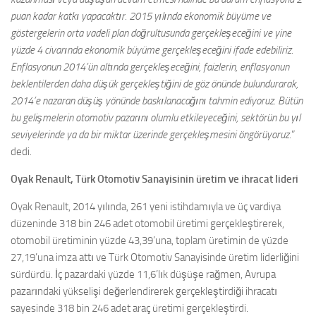
puan kadar katkı yapacaktır. 2015 yılında ekonomik büyüme ve
göstergelerin orta vadeli plan doğrultusunda gerçekleşeceğini ve yine
yüzde 4 civarında ekonomik büyüme gerçekleşeceğini ifade edebiliriz.
Enflasyonun 2014’ün altında gerçekleşeceğini, faizlerin, enflasyonun
beklentilerden daha düşük gerçekleştiğini de göz önünde bulundurarak,
2014’e nazaran düşüş yönünde baskılanacağını tahmin ediyoruz. Bütün
bu gelişmelerin otomotiv pazarını olumlu etkileyeceğini, sektörün bu yıl
seviyelerinde ya da bir miktar üzerinde gerçekleşmesini öngörüyoruz.
”
dedi.
Oyak Renault, Türk Otomotiv Sanayisinin üretim ve ihracat lideri
Oyak Renault, 2014 yılında, 261 yeni istihdamıyla ve üç vardiya
düzeninde 318 bin 246 adet otomobil üretimi gerçekleştirerek,
otomobil üretiminin yüzde 43,39’una, toplam üretimin de yüzde
27,19’una imza attı ve Türk Otomotiv Sanayisinde üretim liderliğini
sürdürdü. İç pazardaki yüzde 11,6’lık düşüşe rağmen, Avrupa
pazarındaki yükselişi değerlendirerek gerçekleştirdiği ihracatı
sayesinde 318 bin 246 adet araç üretimi gerçekleştirdi.