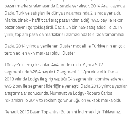
pazarı marka sıralamasında 6. sırada yer alıyor. 2014 Aralık ayında
Dacia, Türkiye satışları ile dünya sıralamasında 2. sırada yer aldı.
Marka, binek + hafif ticari araç pazarından aldığı %4,5 pay ile rekor
pazar payını gerçekleştirdi. Dacia, 34 bin 469 satış adedi ile 2014
yılını, toplam pazarda markalar sıralamasında 8. sırada tamamladı.
Dacia, 2014 yılında, yenilenen Duster modeli ile Türkiye’nin en çok
tercih edilen 4×4 markası oldu. Duster
Türkiye’nin en çok satılan 4×4 modeli oldu. Ayrıca SUV
segmentinde %28,4 pay ile C7 segment 1.’liğini elde etti. Dacia,
2013 yılında Lodgy ile giriş yaptığı C4 segmentini domine ederek
%45,2 pay ile segment liderliğine yerleşti. Dacia 2013 yılında yapılan
araştırmalar sonucunda, Nurhayat ve Lodgy-Robero Carlos
reklamları ile 2014’te reklam görünürlüğü en yüksek marka oldu.
Renault 2015 Basın Toplantısı Bültenini İndirmek İçin Tıklayınız.