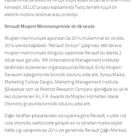
kapsamında daha ekonomik çok küçük ebatlı iki zamanlı dizel motor
konsepti, VELUD projesi kapsamında Twizy temelli küçük bir
elektrik motorlu teslimat aracı prototipi.
Renault Müşteri Memnuniyetinde de ilk sırada
Müşteri memnuniyeti açısından da 2014 mükemmel bir yıl oldu.
2014 yılında başlatılan “Renault Dinliyor” çalışması 360 derece
müşteri memnuniyeti döngüsü sayesinde Renault bu alanda 2
ödüle layık görüldü. IMI (International Management Institute)
tarafından düzenlenen organizasyonda Renault, En İyi Müşteri
Deneyimi kategorisinde birincilik ödülünü elde etti. Ayrıca Marka;
Marketing Türkiye Dergisi, Marketing Management Institute,
Şikayetvar.com ve Method Research Company işbirliğiyle bu yıl ilk
kez düzenlenen A.L.F.A. Awards’da Müşteri Hizmetleri olarak
Otomotiv grubunda birincilik ödülünü elde etti.
Diğer taraftan şikayetendex sonuçlarına göre Renault, 4 yıldır üst
üste otomotiv sektöründe şikayeti en iyi yöneten marka seçildi.
Kalite Ligi yarışında ise 2014 yılı genelinde Renault Çağrı Merkezi,