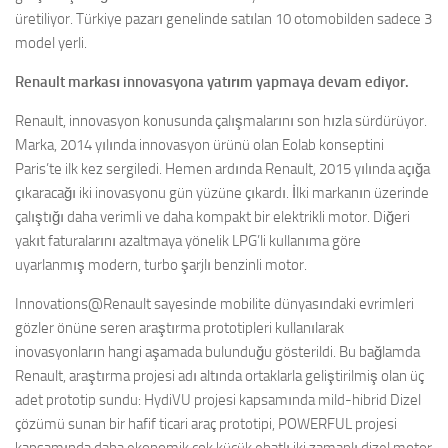
üretiliyor. Türkiye pazarı genelinde satılan 10 otomobilden sadece 3
model yerli.
Renault markası innovasyona yatırım yapmaya devam ediyor.
Renault, innovasyon konusunda çalışmalarını son hızla sürdürüyor.
Marka, 2014 yılında innovasyon ürünü olan Eolab konseptini
Paris’te ilk kez sergiledi. Hemen ardında Renault, 2015 yılında açığa
çıkaracağı iki inovasyonu gün yüzüne çıkardı. İlki markanın üzerinde
çalıştığı daha verimli ve daha kompakt bir elektrikli motor. Diğeri
yakıt faturalarını azaltmaya yönelik LPG’li kullanıma göre
uyarlanmış modern, turbo şarjlı benzinli motor.
Innovations@Renault sayesinde mobilite dünyasındaki evrimleri
gözler önüne seren araştırma prototipleri kullanılarak
inovasyonların hangi aşamada bulunduğu gösterildi. Bu bağlamda
Renault, araştırma projesi adı altında ortaklarla geliştirilmiş olan üç
adet prototip sundu: HydiVU projesi kapsamında mild-hibrid Dizel
çözümü sunan bir hafif ticari araç prototipi, POWERFUL projesi