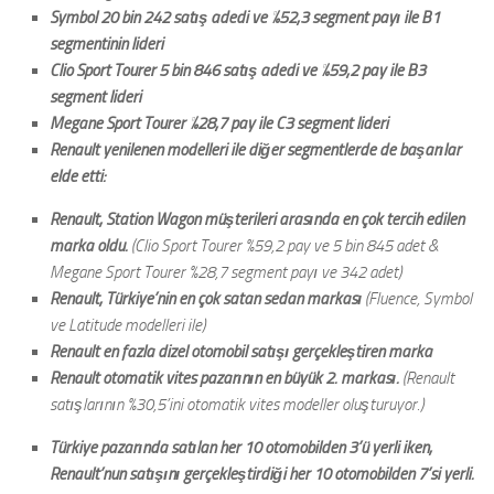
Symbol 20 bin 242 satış adedi ve %52,3 segment payı ile B1
segmentinin lideri
Clio Sport Tourer 5 bin 846 satış adedi ve %59,2 pay ile B3
segment lideri
Megane Sport Tourer %28,7 pay ile C3 segment lideri
Renault yenilenen modelleri ile diğer segmentlerde de başarılar
elde etti:
Renault, Station Wagon müşterileri arasında en çok tercih edilen
marka oldu.
(Clio Sport Tourer %59,2 pay ve 5 bin 845 adet &
Megane Sport Tourer %28,7 segment payı ve 342 adet)
Renault, Türkiye’nin en çok satan sedan markası
(Fluence, Symbol
ve Latitude modelleri ile)
Renault en fazla dizel otomobil satışı gerçekleştiren marka
Renault otomatik vites pazarının en büyük 2. markası.
(Renault
satışlarının %30,5’ini otomatik vites modeller oluşturuyor.)
Türkiye pazarında satılan her 10 otomobilden 3’ü yerli iken,
Renault’nun satışını gerçekleştirdiği her 10 otomobilden 7’si yerli.