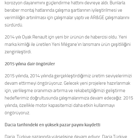
korozyon dayanımını güçlendirme hattını devreye aldı. Bunlarla
beraber montaj hatlarında çalışma şartlarının iyileştirilmesi ve
verimliliğin artırılması için çalışmalar yaptı ve AR&GE çalışmalarını
sürdürdü.
2014 yılı Oyak Renault için yeni bir ürünün de habercisi oldu. Yeni
marka kimliği ile üretilen Yeni Mégane’ın lansmanı ürün çeşitliliğini
zenginleştirdi.
2015 yılına dair öngörüler
2015 yılında, 2014 yılında gerçekleştirdiğimiz üretim seviyelerimizi
devam ettirmeyi öngörüyoruz. Gelecek yeni projelere hazırlanmak
için, yerlileşme oranımızı artırma ve rekabetçiliğimizi geliştirme
hedeflerimiz doğrultusunda çalışmalarımıza devam edeceğiz. 2015
yılında, özellikle motor kapasitemizi daha etkin kullanmayı
öngörüyoruz.
Dacia tarihindeki en yüksek pazar payını kaydetti
Dacia, Türkiye pazarında yükselişine devam ediyor. Dacia Türkiye