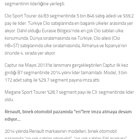
segmentinin liderliğine yerleşti.
Clio Sport Tourer da B3 segmentinde 5 bin 846 satış adedi ve %59,2
pay ile lider. Türkiye Clio satışlarında en başarılı ülkeler arasında yer
alıyor. Dahil olduğu Eurasie Bölgesi’nde en çok Clio satılan ülke
konumunda. Dünya sıralamasında ise Türkiye, Clio ailesi (Clio
HB+ST) satışlarında ülke sıralamasında, Almanya ve İspanya’nın
önünde 4. sırada yer alıyor.
Captur ise Mayıs 2013’te lansmanı gerçekleştirilen Captur ilk kez
girdiği B7 segmentinde 2014 yılını lider tamamladı. Model, 3 bin
172 adet satış ile %29,7 segment payına imza attı.
Megane Sport Tourer %28,7 segment payı ile C3 segmentinde lider
oldu.
Renault, binek otomobil pazarında “en”lere imza atmaya devam
ediyor…
2014 yılında Renault markasının modelleri, binek otomobil
pazarında “en çok satılan otomobil”, “en çok satılan SW markası”,