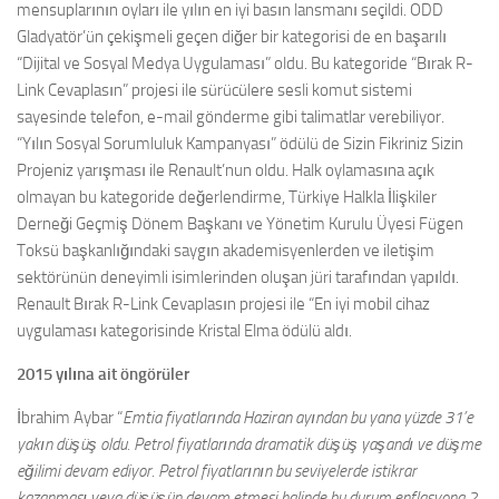
mensuplarının oyları ile yılın en iyi basın lansmanı seçildi. ODD
Gladyatör’ün çekişmeli geçen diğer bir kategorisi de en başarılı
“Dijital ve Sosyal Medya Uygulaması” oldu. Bu kategoride “Bırak R-
Link Cevaplasın” projesi ile sürücülere sesli komut sistemi
sayesinde telefon, e-mail gönderme gibi talimatlar verebiliyor.
“Yılın Sosyal Sorumluluk Kampanyası” ödülü de Sizin Fikriniz Sizin
Projeniz yarışması ile Renault’nun oldu. Halk oylamasına açık
olmayan bu kategoride değerlendirme, Türkiye Halkla İlişkiler
Derneği Geçmiş Dönem Başkanı ve Yönetim Kurulu Üyesi Fügen
Toksü başkanlığındaki saygın akademisyenlerden ve iletişim
sektörünün deneyimli isimlerinden oluşan jüri tarafından yapıldı.
Renault Bırak R-Link Cevaplasın projesi ile “En iyi mobil cihaz
uygulaması kategorisinde Kristal Elma ödülü aldı.
2015 yılına ait öngörüler
İbrahim Aybar “
Emtia fiyatlarında Haziran ayından bu yana yüzde 31’e
yakın düşüş oldu. Petrol fiyatlarında dramatik düşüş yaşandı ve düşme
eğilimi devam ediyor. Petrol fiyatlarının bu seviyelerde istikrar
kazanması veya düşüşün devam etmesi halinde bu durum enflasyona 2