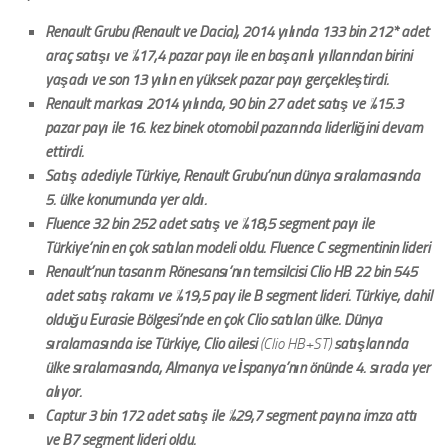
Renault Grubu (Renault ve Dacia), 2014 yılında 133 bin 212* adet
araç satışı ve %17,4 pazar payı ile en başarılı yıllarından birini
yaşadı ve son 13 yılın en yüksek pazar payı gerçekleştirdi.
Renault markası 2014 yılında, 90 bin 27 adet satış ve %15.3
pazar payı ile 16. kez binek otomobil pazarında liderliğini devam
ettirdi.
Satış adediyle Türkiye, Renault Grubu’nun dünya sıralamasında
5. ülke konumunda yer aldı.
Fluence 32 bin 252 adet satış ve %18,5 segment payı ile
Türkiye’nin en çok satılan modeli oldu. Fluence C segmentinin lideri
Renault’nun tasarım Rönesansı’nın temsilcisi Clio HB 22 bin 545
adet satış rakamı ve %19,5 pay ile B segment lideri. Türkiye, dahil
olduğu Eurasie Bölgesi’nde en çok Clio satılan ülke. Dünya
sıralamasında ise Türkiye, Clio ailesi
(Clio HB+ST)
satışlarında
ülke sıralamasında, Almanya ve İspanya’nın önünde 4. sırada yer
alıyor.
Captur 3 bin 172 adet satış ile %29,7 segment payına imza attı
ve B7 segment lideri oldu.