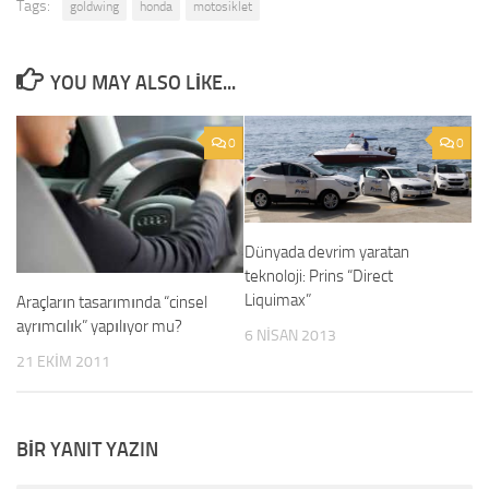
Tags:
goldwing
honda
motosiklet
YOU MAY ALSO LIKE...
0
0
Dünyada devrim yaratan
teknoloji: Prins “Direct
Liquimax”
Araçların tasarımında “cinsel
ayrımcılık” yapılıyor mu?
6 NISAN 2013
21 EKIM 2011
BIR YANIT YAZIN