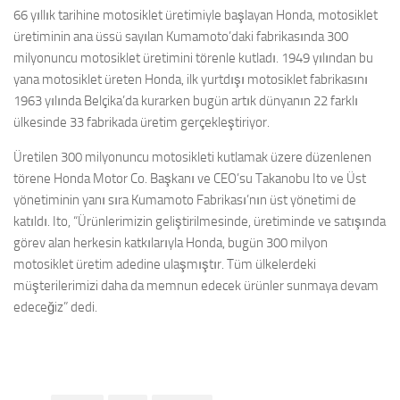
66 yıllık tarihine motosiklet üretimiyle başlayan Honda, motosiklet
üretiminin ana üssü sayılan Kumamoto’daki fabrikasında 300
milyonuncu motosiklet üretimini törenle kutladı. 1949 yılından bu
yana motosiklet üreten Honda, ilk yurtdışı motosiklet fabrikasını
1963 yılında Belçika’da kurarken bugün artık dünyanın 22 farklı
ülkesinde 33 fabrikada üretim gerçekleştiriyor.
Üretilen 300 milyonuncu motosikleti kutlamak üzere düzenlenen
törene Honda Motor Co. Başkanı ve CEO’su Takanobu Ito ve Üst
yönetiminin yanı sıra Kumamoto Fabrikası’nın üst yönetimi de
katıldı. Ito, “Ürünlerimizin geliştirilmesinde, üretiminde ve satışında
görev alan herkesin katkılarıyla Honda, bugün 300 milyon
motosiklet üretim adedine ulaşmıştır. Tüm ülkelerdeki
müşterilerimizi daha da memnun edecek ürünler sunmaya devam
edeceğiz” dedi.