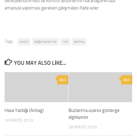
derecelendirilmesi ve kontrol tedbirlerinin kararlaştırılması
amacıyla yapılması gereken çalışmaları ifade eder.
Tags:
analiz
değerlendirme
risk
tehlike
YOU MAY ALSO LIKE...
0
0
Hava Yastığı (Airbag)
Buzlanma uyarısı gösterge
algılayıcısı
16 MAYIS 2010
28 MAYIS 2010