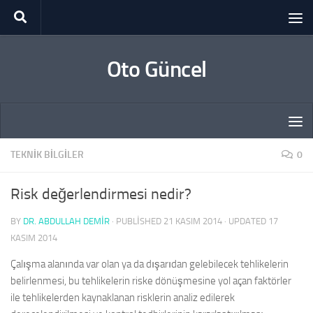
Skip to content
Oto Güncel
TEKNIK BILGILER
0
Risk değerlendirmesi nedir?
BY
DR. ABDULLAH DEMİR
· PUBLISHED
21 KASIM 2014
· UPDATED
17
KASIM 2014
Çalışma alanında var olan ya da dışarıdan gelebilecek tehlikelerin
belirlenmesi, bu tehlikelerin riske dönüşmesine yol açan faktörler
ile tehlikelerden kaynaklanan risklerin analiz edilerek