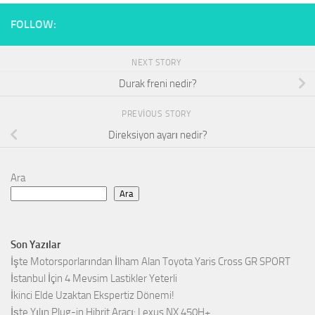
FOLLOW:
NEXT STORY
Durak freni nedir?
PREVIOUS STORY
Direksiyon ayarı nedir?
Ara
Ara
Son Yazılar
İşte Motorsporlarından İlham Alan Toyota Yaris Cross GR SPORT
İstanbul İçin 4 Mevsim Lastikler Yeterli
İkinci Elde Uzaktan Ekspertiz Dönemi!
İşte Yılın Plug-in Hibrit Aracı: Lexus NX 450H+