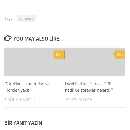
Tags:
acil durum
YOU MAY ALSO LIKE...
0
7
Otto/Benzin motorları ve
Dizel Partikül Filtresi (DPF)
Hidrojen yakıtı
nedir ve görevleri nelerdir?
6 AĞUSTOS 2011
16 KASIM 2009
BIR YANIT YAZIN