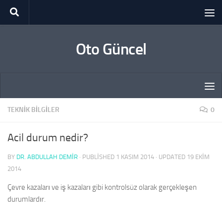
Skip to content
Oto Güncel
TEKNIK BILGILER
0
Acil durum nedir?
BY
DR. ABDULLAH DEMİR
· PUBLISHED
1 KASIM 2014
· UPDATED
19 EKIM
2014
Çevre kazaları ve iş kazaları gibi kontrolsüz olarak gerçekleşen
durumlardır.