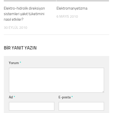
Elektro-hidrolik direksiyon
Elektromanyetizma
sistemleri yakıt tüketimini
6 MAYIS 2010
nasıl etkiler?
30 EYLÜL 2010
BIR YANIT YAZIN
Yorum
*
Ad
*
E-posta
*