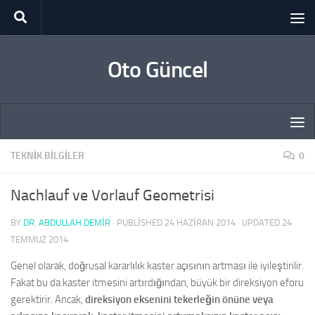
Skip to content
Oto Güncel
TEKNIK BILGILER
0
Nachlauf ve Vorlauf Geometrisi
BY
DR. ABDULLAH DEMİR
· PUBLISHED
24 HAZIRAN 2014
· UPDATED
24
TEMMUZ 2014
Genel olarak, doğrusal kararlılık kaster açısının artması ile iyileştirilir.
Fakat bu da kaster itmesini artırdığından, büyük bir direksiyon eforu
gerektirir. Ancak,
direksiyon eksenini tekerleğin önüne veya