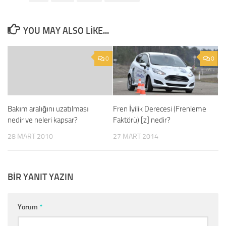
YOU MAY ALSO LIKE...
0
0
Bakım aralığını uzatılması
Fren İyilik Derecesi (Frenleme
nedir ve neleri kapsar?
Faktörü) [z] nedir?
28 MART 2010
27 MART 2014
BIR YANIT YAZIN
Yorum
*