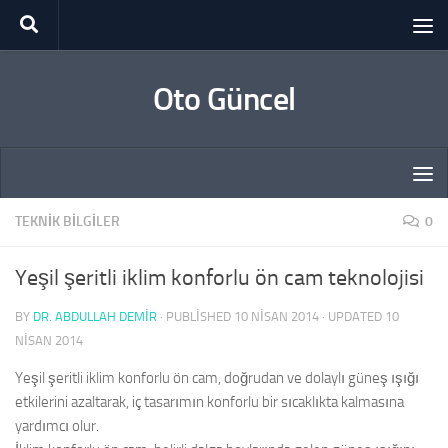
Skip to content
Oto Güncel
TEKNIK BILGILER
0
Yeşil şeritli iklim konforlu ön cam teknolojisi
BY
DR. ABDULLAH DEMİR
· PUBLISHED
10 NISAN 2014
· UPDATED
10
NISAN 2014
Yeşil şeritli iklim konforlu ön cam, doğrudan ve dolaylı güneş ışığı
etkilerini azaltarak, iç tasarımın konforlu bir sıcaklıkta kalmasına
yardımcı olur.