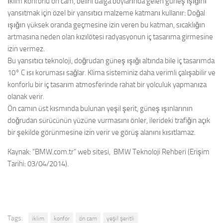
İklim konforlu ön cam, belirli dalga boylarında gelen güneş ışığını
yansıtmak için özel bir yansıtıcı malzeme katmanı kullanır: Doğal
ışığın yüksek oranda geçmesine izin veren bu katman, sıcaklığın
artmasına neden olan kızılötesi radyasyonun iç tasarıma girmesine
izin vermez.
Bu yansıtıcı teknoloji, doğrudan güneş ışığı altında bile iç tasarımda
10° C ısı koruması sağlar. Klima sisteminiz daha verimli çalışabilir ve
konforlu bir iç tasarım atmosferinde rahat bir yolculuk yapmanıza
olanak verir.
Ön camın üst kısmında bulunan yeşil şerit, güneş ışınlarının
doğrudan sürücünün yüzüne vurmasını önler, ilerideki trafiğin açık
bir şekilde görünmesine izin verir ve görüş alanını kısıtlamaz.
Kaynak: “BMW.com.tr” web sitesi, BMW Teknoloji Rehberi (Erişim
Tarihi: 03/04/2014).
Tags:
iklim
konfor
ön cam
yeşil şeritli