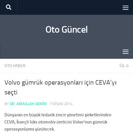
Skip to content
Oto Güncel
OTO HABER
0
Volvo gümrük operasyonları için CEVA’yı
seçti
BY
DR. ABDULLAH DEMİR
·
7 NISAN 2014
Dünyanın en büyük tedarik zincir yönetimi şirketlerinden
CEVA, İsveçli lüks otomotiv üreticisi Volvo’nun gümrük
operasyonlarını yürütecek.