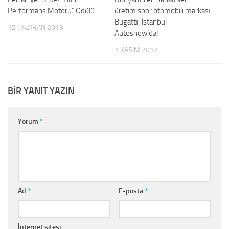
Performans Motoru” Ödülü
üretim spor otomobili markası
Bugattı, İstanbul
12 HAZIRAN 2013
Autoshow’da!
1 KASIM 2012
BIR YANIT YAZIN
Yorum
*
Ad
*
E-posta
*
İnternet sitesi