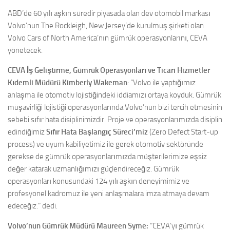
ABD’de 60 yılı aşkın süredir piyasada olan dev otomobil markası
Volvo’nun The Rockleigh, New Jersey’de kurulmuş şirketi olan
Volvo Cars of North America’nın gümrük operasyonlarını, CEVA
yönetecek.
CEVA İş Geliştirme, Gümrük Operasyonları ve Ticari Hizmetler
Kıdemli Müdürü Kimberly Wakeman
: “Volvo ile yaptığımız
anlaşma ile otomotiv lojistiğindeki iddiamızı ortaya koyduk. Gümrük
müşavirliği lojistiği operasyonlarında Volvo’nun bizi tercih etmesinin
sebebi sıfır hata disiplinimizdir. Proje ve operasyonlarımızda disiplin
edindiğimiz
Sıfır Hata Başlangıç Süreci’miz
(Zero Defect Start-up
process) ve uyum kabiliyetimiz ile gerek otomotiv sektöründe
gerekse de gümrük operasyonlarımızda müşterilerimize eşsiz
değer katarak uzmanlığımızı güçlendireceğiz. Gümrük
operasyonları konusundaki 124 yılı aşkın deneyimimiz ve
profesyonel kadromuz ile yeni anlaşmalara imza atmaya devam
edeceğiz.” dedi.
Volvo’nun Gümrük Müdürü Maureen Syme:
“CEVA’yı gümrük