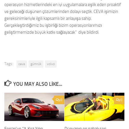
operasyon hizmetlerindeki en iyi uygulamalara eşlik eden proaktif
ve geleceği düşünen çözümlerinden dolayı seçtik. CEVA işimizin
gereksinimleriyle ilgili kapsamlı bir anlayışa sahip.
Gerçekleştirdiğimiz bu işbirliği bizim operasyonlarımızı
geliştirmemizde büyük katkı sağlayacak” diye bildirdi.
Tags:
ceva
gümrük
volvo
YOU MAY ALSO LIKE...
0
0
Ferrari’ye “3. Kez Yılın
Dünyanın en pahalı seri