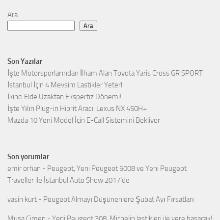
Ara
Ara
Son Yazılar
İşte Motorsporlarından İlham Alan Toyota Yaris Cross GR SPORT
İstanbul İçin 4 Mevsim Lastikler Yeterli
İkinci Elde Uzaktan Ekspertiz Dönemi!
İşte Yılın Plug-in Hibrit Aracı: Lexus NX 450H+
Mazda 10 Yeni Model İçin E-Call Sistemini Bekliyor
Son yorumlar
emir orhan
-
Peugeot, Yeni Peugeot 5008 ve Yeni Peugeot
Traveller ile İstanbul Auto Show 2017’de
yasin kurt
-
Peugeot Almayı Düşünenlere Şubat Ayı Fırsatları
Musa Çimen
-
Yeni Peugeot 308, Michelin lastikleri ile yere basacak!