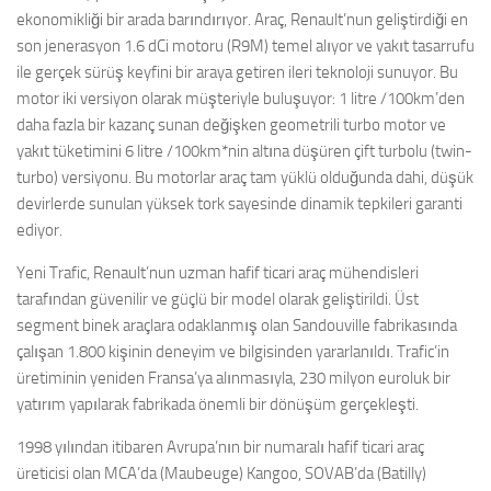
ekonomikliği bir arada barındırıyor. Araç, Renault’nun geliştirdiği en
son jenerasyon 1.6 dCi motoru (R9M) temel alıyor ve yakıt tasarrufu
ile gerçek sürüş keyfini bir araya getiren ileri teknoloji sunuyor. Bu
motor iki versiyon olarak müşteriyle buluşuyor: 1 litre /100km’den
daha fazla bir kazanç sunan değişken geometrili turbo motor ve
yakıt tüketimini 6 litre /100km*nin altına düşüren çift turbolu (twin-
turbo) versiyonu. Bu motorlar araç tam yüklü olduğunda dahi, düşük
devirlerde sunulan yüksek tork sayesinde dinamik tepkileri garanti
ediyor.
Yeni Trafic, Renault’nun uzman hafif ticari araç mühendisleri
tarafından güvenilir ve güçlü bir model olarak geliştirildi. Üst
segment binek araçlara odaklanmış olan Sandouville fabrikasında
çalışan 1.800 kişinin deneyim ve bilgisinden yararlanıldı. Trafic’in
üretiminin yeniden Fransa’ya alınmasıyla, 230 milyon euroluk bir
yatırım yapılarak fabrikada önemli bir dönüşüm gerçekleşti.
1998 yılından itibaren Avrupa’nın bir numaralı hafif ticari araç
üreticisi olan MCA’da (Maubeuge) Kangoo, SOVAB’da (Batilly)