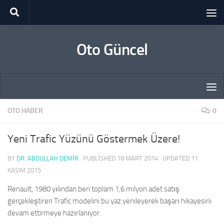
Skip to content
Oto Güncel
OTO HABER
0
Yeni Trafic Yüzünü Göstermek Üzere!
BY
DR. ABDULLAH DEMİR
· PUBLISHED
18 MART 2014
· UPDATED
11
KASIM 2015
Renault, 1980 yılından beri toplam 1,6 milyon adet satış
gerçekleştiren Trafic modelini bu yaz yenileyerek başarı hikayesini
devam ettirmeye hazırlanıyor.