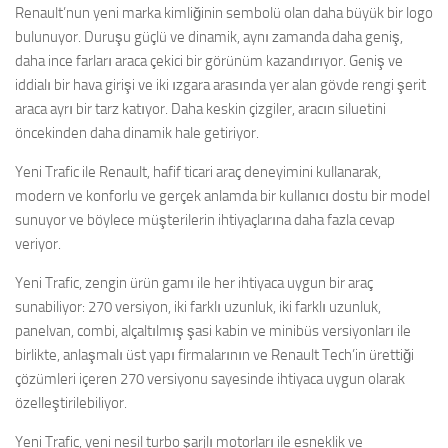
Renault’nun yeni marka kimliğinin sembolü olan daha büyük bir logo
bulunuyor. Duruşu güçlü ve dinamik, aynı zamanda daha geniş,
daha ince farları araca çekici bir görünüm kazandırıyor. Geniş ve
iddialı bir hava girişi ve iki ızgara arasında yer alan gövde rengi şerit
araca ayrı bir tarz katıyor. Daha keskin çizgiler, aracın siluetini
öncekinden daha dinamik hale getiriyor.
Yeni Trafic ile Renault, hafif ticari araç deneyimini kullanarak,
modern ve konforlu ve gerçek anlamda bir kullanıcı dostu bir model
sunuyor ve böylece müşterilerin ihtiyaçlarına daha fazla cevap
veriyor.
Yeni Trafic, zengin ürün gamı ile her ihtiyaca uygun bir araç
sunabiliyor: 270 versiyon, iki farklı uzunluk, iki farklı uzunluk,
panelvan, combi, alçaltılmış şasi kabin ve minibüs versiyonları ile
birlikte, anlaşmalı üst yapı firmalarının ve Renault Tech’in ürettiği
çözümleri içeren 270 versiyonu sayesinde ihtiyaca uygun olarak
özelleştirilebiliyor.
Yeni Trafic, yeni nesil turbo şarjlı motorları ile esneklik ve