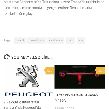
Master ve Sandouville’de Trafic olmak üzere Fransa’da üç fabrikada
tüm ürün gamının montajını gerçekleştiren Renault markası
rekabette öne çıkıyor.
Tags:
renault
renault trafic
sandouville
trafic
yeni
YOU MAY ALSO LIKE...
0
0
Ferrari’nin Merakla Beklenen
“F150″si
25. Boğaziçi Kıtalararası
Yarışları’nda Peugeot’dan
3 MART 2013