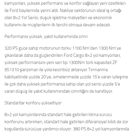
kamyonları, yüksek performans ve konfor sağlayan yeni özellikleri
ile Ford bayilerinde yerini aldı. Nakliye sektörünün ideal iş ortağı
olan 8×2 Yol Serisi, düşük işletme maliyetleri ve ekonomik
kullanımı ile müşterilerin ilk tercihi olmaya devam edecek.
Performansı yüksek, yakıt kullanımında cimri
320 PS güce sahip motorunun torku 1100 Nm’den 1300 Nm’ye
çıkarılarak daha da güçlendirilen Ford Cargo 8×2 yol kamyonları,
yüksek performansını yeni seri tip 1300Nm tork kapasiteli ZF
9S1310 şanzıman ile yola kesintisiz aktarıyor.Tırmanma
kabiliyetinde yüzde 20’ye, ivmelenmede yüzde 15’e varan iyileşme
ile çok daha yüksek performansa sahip olan yol serisi yüzde 5’e
varan düşüş ile yakıt kullanımındaki cimriliğini de kanıtlıyor.
Standartlar konforu yükseltiyor
8×2 yol kamyonlarında standart hale getirilen klima sürücü
konforunu artırırken, standart hale getirilen diferansiyel kilidi de zor
koşullarda sürücüye yardımcı oluyor. 380 PS 8×2 yol kamyonlarında