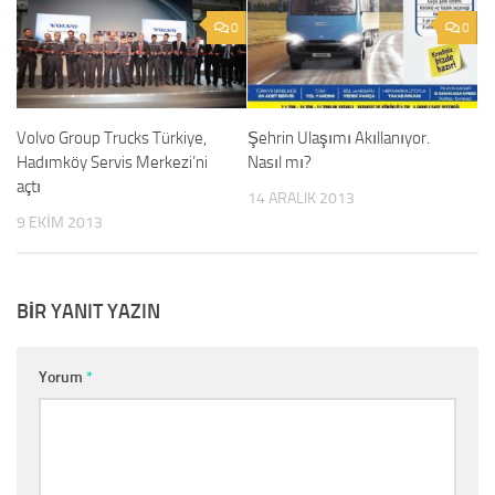
0
0
Volvo Group Trucks Türkiye,
Şehrin Ulaşımı Akıllanıyor.
Hadımköy Servis Merkezi’ni
Nasıl mı?
açtı
14 ARALIK 2013
9 EKIM 2013
BIR YANIT YAZIN
Yorum
*