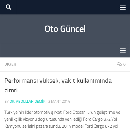
Skip to content
Oto Güncel
DIĞER
0
Performansı yüksek, yakıt kullanımında
cimri
BY
DR. ABDULLAH DEMİR
·
3 MART 2014
Türkiye’nin lider otomotiv şirketi Ford Otosan, ürün geliştirme ve
yenilikçilik vizyonu doğrultusunda yenilediği Ford Cargo 8×2 Yol
Kamyonu serisini pazara sundu. 2014 model Ford Cargo 8×2 yol