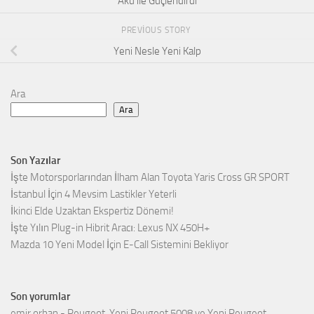
Akü ile Güçlendirdi
PREVIOUS STORY
Yeni Nesle Yeni Kalp
Ara
Ara
Son Yazılar
İşte Motorsporlarından İlham Alan Toyota Yaris Cross GR SPORT
İstanbul İçin 4 Mevsim Lastikler Yeterli
İkinci Elde Uzaktan Ekspertiz Dönemi!
İşte Yılın Plug-in Hibrit Aracı: Lexus NX 450H+
Mazda 10 Yeni Model İçin E-Call Sistemini Bekliyor
Son yorumlar
emir orhan
-
Peugeot, Yeni Peugeot 5008 ve Yeni Peugeot