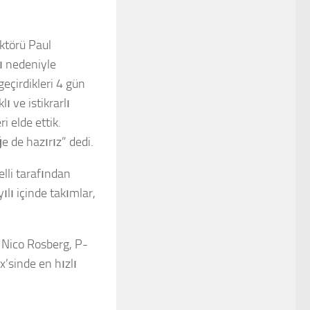
ektörü Paul
ı nedeniyle
geçirdikleri 4 gün
ı ve istikrarlı
i elde ettik.
iğe de hazırız” dedi.
elli tarafından
ılı içinde takımlar,
 Nico Rosberg, P-
x’sinde en hızlı