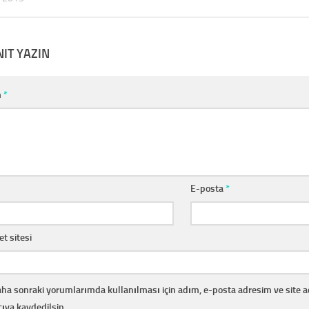
NIT YAZIN
m
*
E-posta
*
et sitesi
ha sonraki yorumlarımda kullanılması için adım, e-posta adresim ve site 
cıya kaydedilsin.