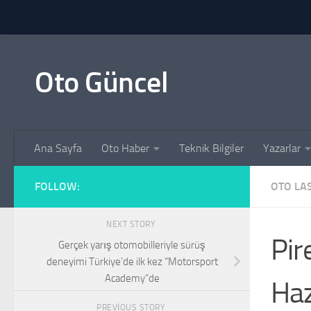
Skip to content
Oto Güncel
Ana Sayfa
Oto Haber
Teknik Bilgiler
Yazarlar
FOLLOW:
OTO LAS
NEXT STORY
Pir
Gerçek yarış otomobilleriyle sürüş
deneyimi Türkiye’de ilk kez “Motorsport
Academy”de
Haz
PREVIOUS STORY