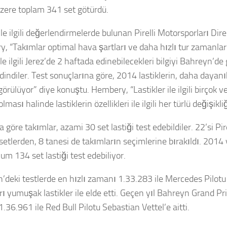
zere toplam 341 set götürdü.
ile ilgili değerlendirmelerde bulunan Pirelli Motorsporları Dir
, “Takımlar optimal hava şartları ve daha hızlı tur zamanlar
rle ilgili Jerez’de 2 haftada edinebilecekleri bilgiyi Bahreyn’de 
dindiler. Test sonuçlarına göre, 2014 lastiklerin, daha dayanıkl
örülüyor” diye konuştu. Hembery, “Lastikler ile ilgili birçok ver
olması halinde lastiklerin özellikleri ile ilgili her türlü değişikl
a göre takımlar, azami 30 set lastiği test edebildiler. 22’si Pir
setlerden, 8 tanesi de takımların seçimlerine bırakıldı. 2014 y
m 134 set lastiği test edebiliyor.
’deki testlerde en hızlı zamanı 1.33.283 ile Mercedes Pilotu
ı yumuşak lastikler ile elde etti. Geçen yıl Bahreyn Grand Pri
36.961 ile Red Bull Pilotu Sebastian Vettel’e aitti.