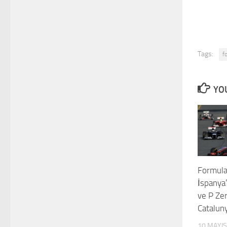
Tags:
f
YOU
Formula
İspanya
ve P Zer
Cataluny
10 MAYIS