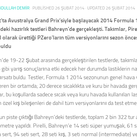
BDULLAH DEMİR
· PUBLISHED
26 ŞUBAT 2014
· UPDATED
26 ŞUBAT 2014
’ta Avustralya Grand Prix’siyle başlayacak 2014 Formula
deki hazırlık testleri Bahreyn’de gerçekleşti. Takımlar, Pir
el olarak ürettiği PZero’ların tüm versiyonlarını sezon önc
 buldu
’de 19-22 Şubat arasında gerçekleştirilen testlerde, takımlar
p gibi yarış sonuçlarına etki edecek her durumda lastiklerin n
ırsatı buldu. Testler, Formula 1 2014 sezonunun genel hava v
ren bir ortamda; 20 derece sıcaklıkta ve kuru bir havada gerç
r, bu koşullarda sadece sıcak veya kuru havada kullanılan last
n özel kış bileşenleri de dahil tüm versiyonlarını da test etme 
un piste çıktığı Bahreyn’deki testlerde, toplam 2 bin 322 tur 
ometre yapıldı. Pirelli, Bahreyn’e 14 seti süper yumuşak, 61
a sert, 94 seti sert, 28 seti kış, 3 seti normal (intermediate) v