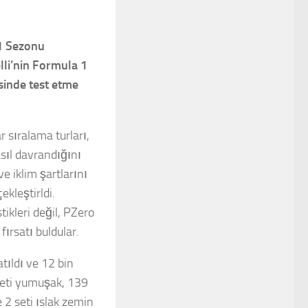
 1 Sezonu
elli’nin Formula 1
esinde test etme
 sıralama turları,
asıl davrandığını
e iklim şartlarını
ekleştirldi.
ikleri değil, PZero
fırsatı buldular.
atıldı ve 12 bin
 seti yumuşak, 139
e 2 seti ıslak zemin