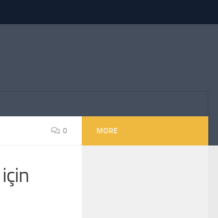
0
MORE
için