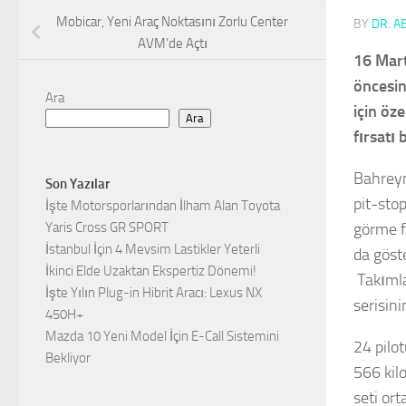
Mobicar, Yeni Araç Noktasını Zorlu Center
BY
DR. A
AVM’de Açtı
16 Mart
öncesin
Ara
için öz
Ara
fırsatı
Bahreyn
Son Yazılar
pit-sto
İşte Motorsporlarından İlham Alan Toyota
görme f
Yaris Cross GR SPORT
İstanbul İçin 4 Mevsim Lastikler Yeterli
da göste
İkinci Elde Uzaktan Ekspertiz Dönemi!
Takımla
İşte Yılın Plug-in Hibrit Aracı: Lexus NX
serisini
450H+
Mazda 10 Yeni Model İçin E-Call Sistemini
24 pilot
Bekliyor
566 kil
seti ort