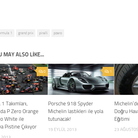
ormula 1
grand prix
pirelli
pzero
 MAY ALSO LIKE...
0
1
 1 Takımları,
Porsche 918 Spyder
Michelin’d
’da P Zero Orange
Michelin lastikleri ile yola
Doğru Hava
o White ile
tutunacak!
Eğitimi
a Pistine Çıkıyor
19 EYLÜL 2013
23 AĞUSTOS
 2013