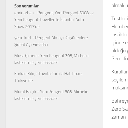
olmak ü
Son yorumlar
emir orhan
-
Peugeot, Yeni Peugeot 5008 ve
Testler 
Yeni Peugeot Traveller ile İstanbul Auto
Hembery
Show 2017’de
lastikle
yasin kurt
-
Peugeot Almayı Düşünenlere
içinde e
Şubat Ayı Fırsatları
olduğu g
Musa Çimen
-
Yeni Peugeot 308, Michelin
Gerekli 
lastikleri ile yere basacak!
Kurallar
Furkan Kılıç
-
Toyota Corolla Hatchback
seçilen 
Türkiye’de
maksimu
Murat Balçık
-
Yeni Peugeot 308, Michelin
lastikleri ile yere basacak!
Bahreyn
Zero Sar
zaman 1.