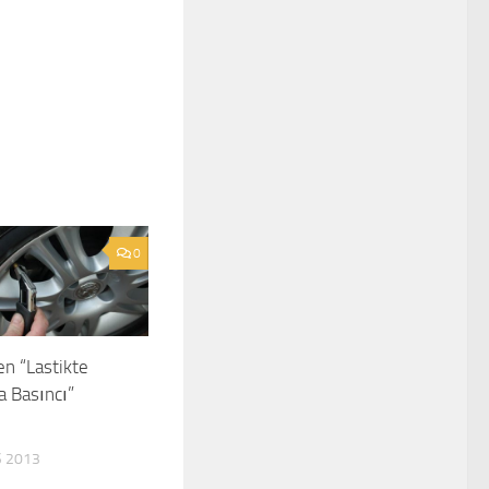
0
en “Lastikte
 Basıncı”
 2013