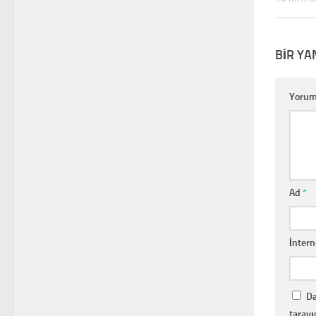
BIR YA
Yoru
Ad
*
İntern
Da
tarayı