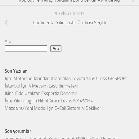
Mobicar, Yeni Araç Noktasını Zorlu Center AVM’de Açtı
PREVIOUS STORY
Continental Yılın Lastik Üreticisi Seçildi
Ara
Ara
Son Yazılar
İşte Motorsporlarından İlham Alan Toyota Yaris Cross GR SPORT
İstanbul İçin 4 Mevsim Lastikler Yeterli
İkinci Elde Uzaktan Ekspertiz Dönemi!
İşte Yılın Plug-in Hibrit Aracı: Lexus NX 450H+
Mazda 10 Yeni Model İçin E-Call Sistemini Bekliyor
Son yorumlar
emir orhan
-
Peugeot, Yeni Peugeot 5008 ve Yeni Peugeot