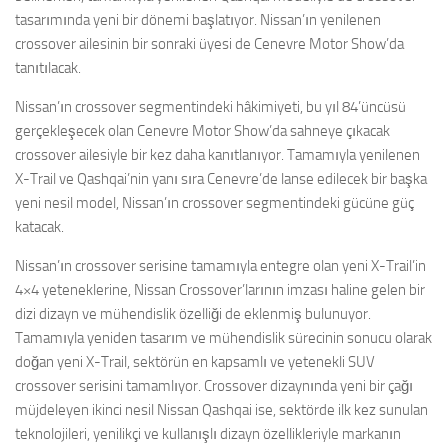
tasarımında yeni bir dönemi başlatıyor. Nissan’ın yenilenen
crossover ailesinin bir sonraki üyesi de Cenevre Motor Show’da
tanıtılacak.
Nissan’ın crossover segmentindeki hâkimiyeti, bu yıl 84’üncüsü
gerçekleşecek olan Cenevre Motor Show’da sahneye çıkacak
crossover ailesiyle bir kez daha kanıtlanıyor. Tamamıyla yenilenen
X-Trail ve Qashqai’nin yanı sıra Cenevre’de lanse edilecek bir başka
yeni nesil model, Nissan’ın crossover segmentindeki gücüne güç
katacak.
Nissan’ın crossover serisine tamamıyla entegre olan yeni X-Trail’in
4×4 yeteneklerine, Nissan Crossover’larının imzası haline gelen bir
dizi dizayn ve mühendislik özelliği de eklenmiş bulunuyor.
Tamamıyla yeniden tasarım ve mühendislik sürecinin sonucu olarak
doğan yeni X-Trail, sektörün en kapsamlı ve yetenekli SUV
crossover serisini tamamlıyor. Crossover dizaynında yeni bir çağı
müjdeleyen ikinci nesil Nissan Qashqai ise, sektörde ilk kez sunulan
teknolojileri, yenilikçi ve kullanışlı dizayn özellikleriyle markanın