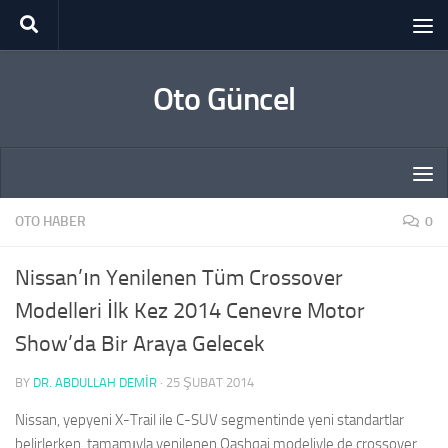
Skip to content
Oto Güncel
OTO HABER
0
Nissan’ın Yenilenen Tüm Crossover
Modelleri İlk Kez 2014 Cenevre Motor
Show’da Bir Araya Gelecek
BY
DR. ABDULLAH DEMİR
·
25 ŞUBAT 2014
Nissan, yepyeni X-Trail ile C-SUV segmentinde yeni standartlar
belirlerken, tamamıyla yenilenen Qashqai modeliyle de crossover