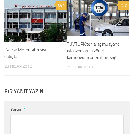
0
0
TÜVTURK’ten araç muayene
Pancar Motor fabrikası
istasyonlarına yönelik
satışta…
kamuoyuna önemli mesaj!
23 NISAN 2012
29 OCAK 2013
BIR YANIT YAZIN
Yorum
*