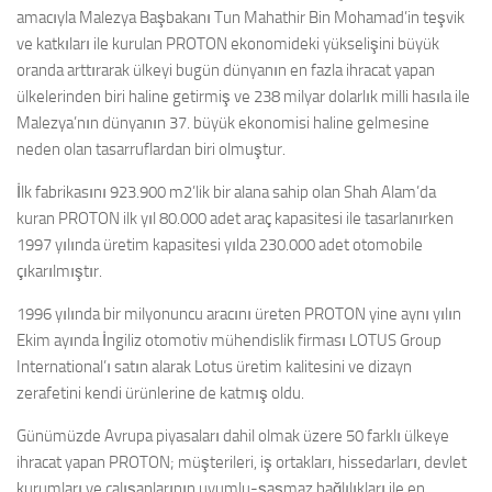
amacıyla Malezya Başbakanı Tun Mahathir Bin Mohamad’in teşvik
ve katkıları ile kurulan
PROTON
ekonomideki yükselişini büyük
oranda arttırarak ülkeyi bugün dünyanın en fazla ihracat yapan
ülkelerinden biri haline getirmiş ve 238 milyar dolarlık milli hasıla ile
Malezya’nın dünyanın 37. büyük ekonomisi haline gelmesine
neden olan tasarruflardan biri olmuştur.
İlk fabrikasını
923.900 m2
’lik bir alana sahip olan Shah Alam’da
kuran PROTON ilk yıl 80.000 adet araç kapasitesi ile tasarlanırken
1997 yılında üretim kapasitesi yılda
230.000
adet otomobile
çıkarılmıştır.
1996 yılında bir milyonuncu aracını üreten PROTON yine aynı yılın
Ekim ayında İngiliz otomotiv mühendislik firması
LOTUS
Group
International’ı satın alarak Lotus üretim kalitesini ve dizayn
zerafetini kendi ürünlerine de katmış oldu.
Günümüzde Avrupa piyasaları dahil olmak üzere 50 farklı ülkeye
ihracat yapan PROTON; müşterileri, iş ortakları, hissedarları, devlet
kurumları ve çalışanlarının uyumlu-şaşmaz bağlılıkları ile en