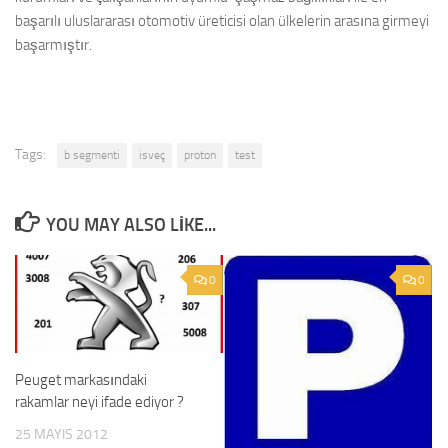
başarılı uluslararası otomotiv üreticisi olan ülkelerin arasına girmeyi
başarmıştır.
Tags:
b segmenti
isveç
proton
test
YOU MAY ALSO LIKE...
0
0
Peuget markasındaki
rakamlar neyi ifade ediyor ?
25 MAYIS 2012