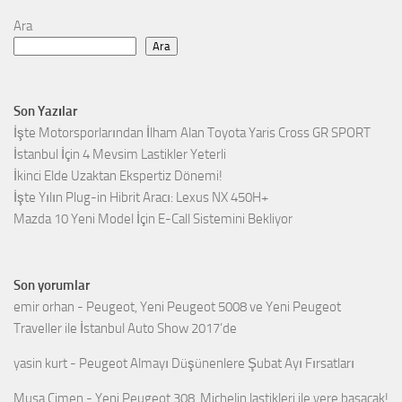
Ara
Ara
Son Yazılar
İşte Motorsporlarından İlham Alan Toyota Yaris Cross GR SPORT
İstanbul İçin 4 Mevsim Lastikler Yeterli
İkinci Elde Uzaktan Ekspertiz Dönemi!
İşte Yılın Plug-in Hibrit Aracı: Lexus NX 450H+
Mazda 10 Yeni Model İçin E-Call Sistemini Bekliyor
Son yorumlar
emir orhan
-
Peugeot, Yeni Peugeot 5008 ve Yeni Peugeot
Traveller ile İstanbul Auto Show 2017’de
yasin kurt
-
Peugeot Almayı Düşünenlere Şubat Ayı Fırsatları
Musa Çimen
-
Yeni Peugeot 308, Michelin lastikleri ile yere basacak!