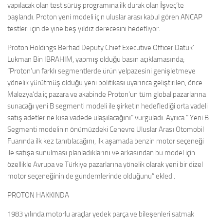
yapılacak olan test sürüş programına ilk durak olan İşveç’te
başlandı. Proton yeni modeli için uluslar arası kabul gören
ANCAP
testleri için de yine beş yıldız derecesini hedefliyor.
Proton Holdings Berhad Deputy Chief Executive Officer Datuk’
Lukman Bin IBRAHIM, yapmış olduğu basın açıklamasında;
”Proton’un farklı segmentlerde ürün yelpazesini genişletmeye
yönelik yürütmüş olduğu yeni politikası uyarınca geliştirilen, önce
Malezya’da iç pazara ve akabinde Proton’un tüm global pazarlarına
sunacağı yeni B segmenti modeli ile şirketin hedeflediği orta vadeli
satış adetlerine kısa vadede ulaşılacağını” vurguladı. Ayrıca ” Yeni B
Segmenti modelinin önümüzdeki Cenevre Uluslar Arası Otomobil
Fuarında ilk kez tanıtılacağını, ilk aşamada benzin motor seçeneği
ile satışa sunulması planladıklarını ve arkasından bu model için
özellikle Avrupa ve Türkiye pazarlarına yönelik olarak yeni bir dizel
motor seçeneğinin de gündemlerinde olduğunu” ekledi.
PROTON HAKKINDA
1983 yılında motorlu araçlar yedek parça ve bileşenleri satmak