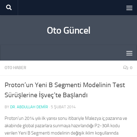
Skip to content
Oto Güncel
OTO HABER
0
Proton’un Yeni B Segmenti Modelinin Test
Sürüşlerine İşveç’te Başlandı
BY
DR. ABDULLAH DEMİR
·
5 ŞUBAT 2014
Proton’un
2014 yılı ilk yarısı sonu itibariyle Malezya iç pazarına ve
akabinde global pazarlara sunmaya hazırlandığı P2-30A kodu
verilen
Yeni B Segmenti
modelinin değişik iklim koşullarında