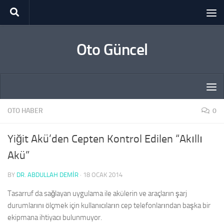
Skip to content
Oto Güncel
OTO HABER
0
Yiğit Akü’den Cepten Kontrol Edilen “Akıllı
Akü”
BY
DR. ABDULLAH DEMİR
·
18 OCAK 2014
Tasarruf da sağlayan uygulama ile akülerin ve araçların şarj
durumlarını ölçmek için kullanıcıların cep telefonlarından başka bir
ekipmana ihtiyacı bulunmuyor.