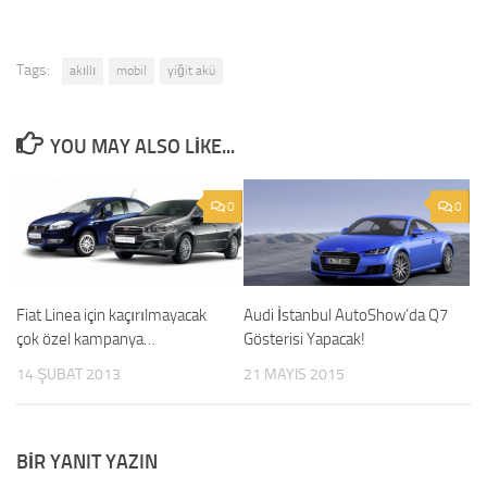
Tags:
akıllı
mobil
yiğit akü
YOU MAY ALSO LIKE...
0
0
Fiat Linea için kaçırılmayacak
Audi İstanbul AutoShow’da Q7
çok özel kampanya…
Gösterisi Yapacak!
14 ŞUBAT 2013
21 MAYIS 2015
BIR YANIT YAZIN