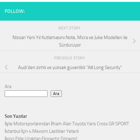
FOLLOW:
NEXT STORY
Nissan Yeni Yıl Kutlamasını Note, Micra ve Juke Modelleri ile
Sürdürüyor
PREVIOUS STORY
Audi’den zırhlı ve yüksek güvenlikli “A8 Long Security”
Ara
Ara
Son Yazılar
İşte Motorsporlarından İlham Alan Toyota Yaris Cross GR SPORT
İstanbul İçin 4 Mevsim Lastikler Yeterli
İkinci Elde Uzaktan Ekspertiz Dönemi!