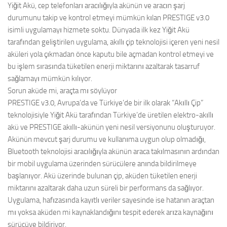
Yiğit Akü, cep telefonları aracılığıyla akünün ve aracın şarj
durumunu takip ve kontrol etmeyi mümkün kılan PRESTIGE v3.0
isimli uygulamayı hizmete soktu. Dünyada ilk kez Yiğit Akü
tarafından geliştirilen uygulama, akıllı çip teknolojisi içeren yeni nesil
aküleri yola çıkmadan önce kaputu bile açmadan kontrol etmeyi ve
bu işlem sırasında tüketilen enerji miktarını azaltarak tasarruf
sağlamayı mümkün kılıyor.
Sorun aküde mi, araçta mı söylüyor
PRESTIGE v3.0, Avrupa’da ve Türkiye’de bir ilk olarak “Akıllı Çip”
teknolojisiyle Yiğit Akü tarafından Türkiye’de üretilen elektro-akıllı
akü ve PRESTIGE akıllı-akünün yeni nesil versiyonunu oluşturuyor.
Akünün mevcut şarj durumu ve kullanıma uygun olup olmadığı,
Bluetooth teknolojisi aracılığıyla akünün araca takılmasının ardından
bir mobil uygulama üzerinden sürücülere anında bildirilmeye
başlanıyor. Akü üzerinde bulunan çip, aküden tüketilen enerji
miktarını azaltarak daha uzun süreli bir performans da sağlıyor.
Uygulama, hafızasında kayıtlı veriler sayesinde ise hatanın araçtan
mı yoksa aküden mi kaynaklandığını tespit ederek arıza kaynağını
sürücüye bildiriyor.