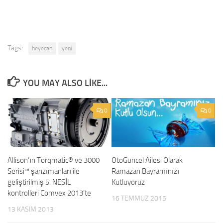
Tags:
heyecan
yeni
YOU MAY ALSO LIKE...
0
0
Allison’ın Torqmatic® ve 3000
OtoGüncel Ailesi Olarak
Serisi™ şanzımanları ile
Ramazan Bayramınızı
geliştirilmiş 5. NESİL
Kutluyoruz
kontrolleri Comvex 2013’te
16 TEMMUZ 2015
13 KASIM 2013