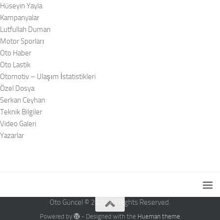
Hüseyin Yayla
Kampanyalar
Lutfullah Duman
Motor Sporları
Oto Haber
Oto Lastik
Otomotiv – Ulaşım İstatistikleri
Özel Dosya
Serkan Ceyhan
Teknik Bilgiler
Video Galeri
Yazarlar
Oto Güncel © 2026. All Rights Reserved.
Powered by
- Designed with the
Hueman theme