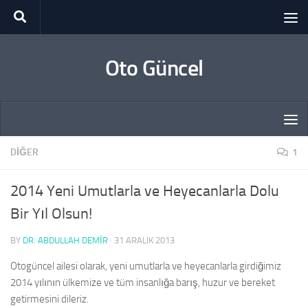
Skip to content
Oto Güncel
DIĞER
1
2014 Yeni Umutlarla ve Heyecanlarla Dolu
Bir Yıl Olsun!
BY
DR. ABDULLAH DEMİR
·
31 ARALIK 2013
Otogüncel ailesi olarak, yeni umutlarla ve heyecanlarla girdiğimiz
2014 yılının ülkemize ve tüm insanlığa barış, huzur ve bereket
getirmesini dileriz.