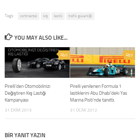
Tags:
continental
kış
lastik
trafik güvenliği
YOU MAY ALSO LIKE...
0
0
Pirelli’den Otomobilinizi
Pirelli yenilenen Formula 1
Değiştiren Kış Lastiği
lastiklerini Abu Dhabi’deki Yas
Kampanyası
Marina Pisti’nde tanıttı.
31 EKIM 2013
31 OCAK 2012
BIR YANIT YAZIN