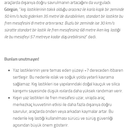
araçlarda dışarıya doğru savrulmanın artacağını da vurguladı.
Görgün
, “
kış lastiklerinin takılı olduğu aracınız ile karla kaplı bir zeminde
50 km/s hızla giderken 35 metre’de durabilirken, standart bir lastikte bu
fren mesafesini 8 metre artırırsınız. Buzlu bir zeminde ise 30 km/s
süratte standart bir lastik ile fren mesafesiniz 68 metre iken kış lastiği
ile bu mesafeyi 57 metreye kadar düşürebilirsiniz
” dedi.
Bunları unutmayın!
Yaz lastiklerinin yere temas eden yüzeyi +7 dereceden itibaren
sertleşir. Bu nedenle ıslak ve soğuk yolda yeterli kavrama
sağlamaz. Kış lastikleri ise yapılarındaki doğal kauçuk ve silica
karışımı sayesinde düşük ısılarda daha yüksek randıman verir.
Kışın yaz lastikleri ile fren mesafesi uzar, virajda araç
merkezkaç kuvvetinin etkisi ile daha fazla dışarıya doğru
savrulur, araçlarda önden veya arkadan kaymalar artar. Bu
nedenle kış lastiği kullanılması sürücü ve sürüş güvenliği
açısından büyük önem gösterir.