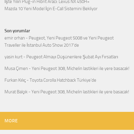
İşte Yılın Plug-in Hibrit Aracı: Lexus NX 450H+
Mazda 10 Yeni Model İçin E-Call Sistemini Bekliyor
Son yorumlar
emir orhan
-
Peugeot, Yeni Peugeot 5008 ve Yeni Peugeot
Traveller ile İstanbul Auto Show 2017’de
yasin kurt
-
Peugeot Almayı Düşünenlere Şubat Ayı Fırsatları
Musa Çimen
-
Yeni Peugeot 308, Michelin lastikleri ile yere basacak!
Furkan Kılıç
-
Toyota Corolla Hatchback Türkiye’de
Murat Balçık
-
Yeni Peugeot 308, Michelin lastikleri ile yere basacak!
MORE