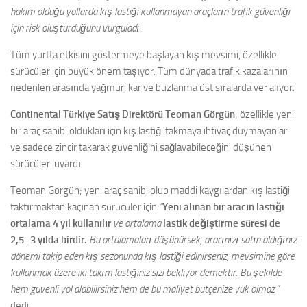
hakim olduğu yollarda kış lastiği kullanmayan araçların trafik güvenliği
için risk oluşturduğunu vurguladı.
Tüm yurtta etkisini göstermeye başlayan kış mevsimi, özellikle
sürücüler için büyük önem taşıyor. Tüm dünyada trafik kazalarının
nedenleri arasında yağmur, kar ve buzlanma üst sıralarda yer alıyor.
Continental Türkiye Satış Direktörü Teoman Görgün
; özellikle yeni
bir araç sahibi oldukları için kış lastiği takmaya ihtiyaç duymayanlar
ve sadece zincir takarak güvenliğini sağlayabileceğini düşünen
sürücüleri uyardı.
Teoman Görgün; yeni araç sahibi olup maddi kaygılardan kış lastiği
taktırmaktan kaçınan sürücüler için
“
Yeni alınan bir aracın lastiği
ortalama 4 yıl kullanılır
ve ortalama
lastik değiştirme süresi de
2,5–3 yılda birdir.
Bu ortalamaları düşünürsek, aracınızı satın aldığınız
dönemi takip eden kış sezonunda kış lastiği edinirseniz, mevsimine göre
kullanmak üzere iki takım lastiğiniz sizi bekliyor demektir. Bu şekilde
hem güvenli yol alabilirsiniz hem de bu maliyet bütçenize yük olmaz
”
dedi.