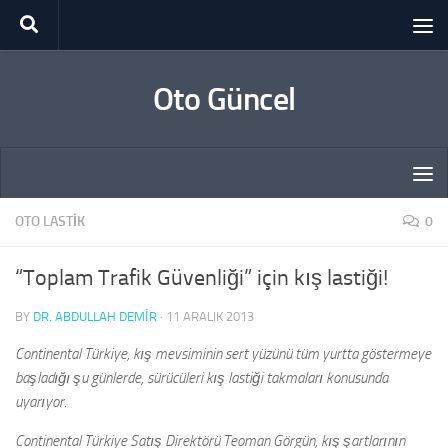
Skip to content
Oto Güncel
OTO LASTIK
0
“Toplam Trafik Güvenliği” için kış lastiği!
BY
DR. ABDULLAH DEMİR
·
11 ARALIK 2013
Continental Türkiye, kış mevsiminin sert yüzünü tüm yurtta göstermeye
başladığı şu günlerde, sürücüleri kış lastiği takmaları konusunda
uyarıyor.
Continental Türkiye Satış Direktörü Teoman Görgün,
kış şartlarının