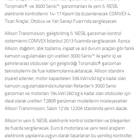
Torqmatic® ve 3000
Serisi™
şanzımanları ile yeni 5. NESİL
elektronik kontrollerini 14-17 Kasım’da düzenlenecek COMVEX 4.
Ticari Araçlar, Otobüs ve Yan Sanayi Fuarı’nda sergileyecek.
Allison Transmission, geliştirilmiş 5. NESİL şanzıman kontrol
sistemlerini COMVEX İstanbul 2013 fuarında sergileyecek. Ayrıca
Allison, dağıtım, atık toplama, inşaat ve acil durum araçları gibi farklı
kamyon uygulamaları için üretilen 3000 Serisi™ ile şehir içi ve
şehirlerarası otobüsler için geliştirdiği Torqmatic
®
şanzıman
teknolojilerini de fuar katılımcılarına aktaracak. Allison standını
ziyaret edenler, motor kapasiteleri 336 kW/450 bg’e kadar olan
kamyon uygulamalarında kullanılan Retarder’lı 3000 Serisi
şanzıman ve motorları 194 kW/260 bg’e kadar olan otobüsler için
ideal olarak üretilen T280R şanzıman modellerini inceleyecekler.
Allison Transmission, Salon 12’de 1220A standında yerini alacak.
Allison’ın yeni 5. NESİL elektronik kontrol sistemleri ve bileşenleri
de fuarda sergilenecek. Euro 6 motorlara ve yeni nesil araçların
elektronik yapılarına uygun olarak tasarlanan bu yenilikçi kontroller,