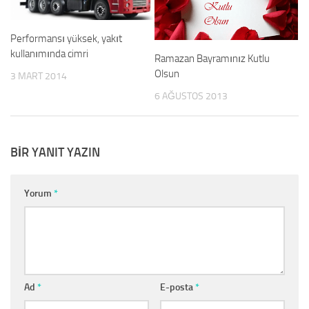
Performansı yüksek, yakıt
kullanımında cimri
Ramazan Bayramınız Kutlu
Olsun
3 MART 2014
6 AĞUSTOS 2013
BIR YANIT YAZIN
Yorum
*
Ad
*
E-posta
*