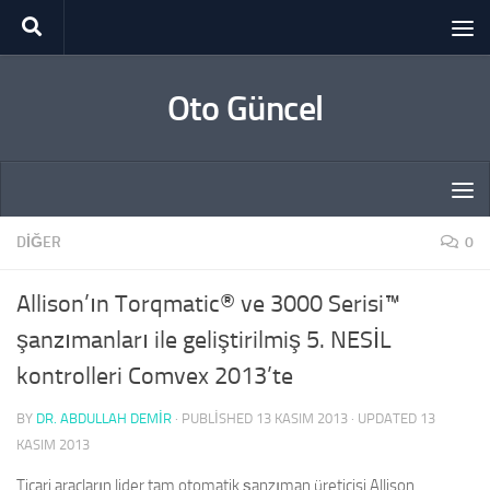
Skip to content
Oto Güncel
DIĞER
0
Allison’ın Torqmatic® ve 3000 Serisi™
şanzımanları ile geliştirilmiş 5. NESİL
kontrolleri Comvex 2013’te
BY
DR. ABDULLAH DEMİR
· PUBLISHED
13 KASIM 2013
· UPDATED
13
KASIM 2013
Ticari araçların lider tam otomatik şanzıman üreticisi Allison,