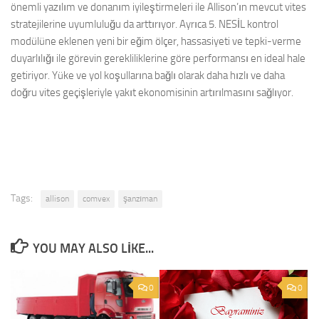
önemli yazılım ve donanım iyileştirmeleri ile Allison’ın mevcut vites
stratejilerine uyumluluğu da arttırıyor. Ayrıca 5. NESİL kontrol
modülüne eklenen yeni bir eğim ölçer, hassasiyeti ve tepki-verme
duyarlılığı ile görevin gerekliliklerine göre performansı en ideal hale
getiriyor. Yüke ve yol koşullarına bağlı olarak daha hızlı ve daha
doğru vites geçişleriyle yakıt ekonomisinin artırılmasını sağlıyor.
Tags:
allison
comvex
şanzıman
YOU MAY ALSO LIKE...
0
0