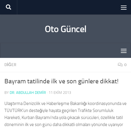
Skip to content
Oto Güncel
DIĞER
0
Bayram tatilinde ilk ve son günlere dikkat!
BY
DR. ABDULLAH DEMİR
·
11 EKIM 2013
Ulaştırma Denizcilik ve Haberleşme Bakanlığı koordinasyonunda ve
TÜVTÜRK’ün desteğiyle hayata geçirilen Trafikte Sorumluluk
Hareketi, Kurban Bayramı’nda yola çıkacak sürücüleri, özellikle tatil
döneminin ilk ve son günü daha dikkatli olmaları yönünde uyarıyor