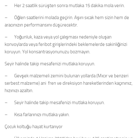
– Her 2 saatlik sürüşten sonra mutlaka 15 dakika mola verin.
– Öğlen saatlerini molada geçirin. Aşırı sıcak hem sizin hem de
aracınızın performansını düşürecektir.
– Yoğunluk, kaza veya yol çalışması nedeniyle oluşan
konvoylarda veya feribot girişlerindeki beklemelerde sakinliğinizi
koruyun. Yol konsantrasyonunuzu bozmayın.
Seyir halinde takip mesafenizi mutlaka koruyun.
– Gevşek malzemeli zemini bulunan yollarda (Mıcır ve benzeri
serbest malzeme) ani fren ve direksiyon hareketlerinden kaçınınız,
hızınızı azaltın.
– Seyir halinde takip mesafenizi mutlaka koruyun.
– Kısa farlarınızı mutlaka yakın.
Çocuk koltuğu hayat kurtarıyor