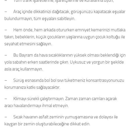
– Tüm trafik işaretlerine, işaretçilerine ve kurallarına uyun,
– Araç içinde dikkatinizi dağıtacak, görüşünüzü kapatacak eşyalar
bulundurmayın, tüm eşyaları sabitleyin.
– Hem önde, hem arkada otururken emniyet kemerinizi mutlaka
takın, bebeklerin, küçük çocukların yaşlarına uygun çocuk koltuğu ile
seyahat etmesini sağlayın.
– Bu Bayram da hava sıcaklıklarının yüksek olması beklendiği için
yola sabahın erken saatlerinde çıkın. Uykusuz ve yorgun bir şekilde
asla araç kullanmayın.
– Sürüş esnasında bol bol sıvı tüketmeniz konsantrasyonunuzu
korumanıza katkı sağlayacaktır.
– Klimayı sürekli çalıştırmayın. Zaman zaman camları açarak
aracı havalandırmayı ihmal etmeyin.
– Sıcak havanın asfalt zeminin yumuşamasına ve dolayısı ile
kaygan bir zemin oluşturabileceğine dikkat edin.