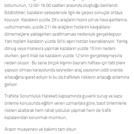
bölümünün, 12.00-16.00 saatleri arasında oluştuğu belirlendi.
İstatistikler, kazaların sebepleriyle ilgili de çarpıcı sonuçlar ortaya
koyuyor. Kazaların yüzde 29’u araçların hızını yol ve hava şartlarına
uydurmaması, yüzde 21’i de araçların hızlarını kavşaklara-
dönemeçlere yaklaşırken azaltmaması nedeniyle gerçekleşiyor.
Yani toplam kazaların yüzde 50’si aşırı hızdan kaynaklanıyor. Yanlış
dönüş veya manevra yapmak kazaların yüzde 15’inin nedeni
olurken, şerit ihlali ise kazaların yüzde 12’sinin gerçekleşmesine
neden oluyor. Bu sene birçok kişinin bayram haftası için tatil planı
yapıyor olması karayolunda seyreden araç sayısının ciddi oranda
artacağına işaret ediyor ki bu da trafikteki risklerin artacağı anlamına
geliyor.
Trafikte Sorumluluk Hareketi kapsamında güvenli sürüş ve kaza
önleme konusunda eğitim veren uzmanlara göre, basit önlemlerle
riskleri azaltarak hem rahat yolculuk yapmak hem de trafik
kazalarından korunmak mümkün;
Aracın muayenesi ve bakımı tam olsun