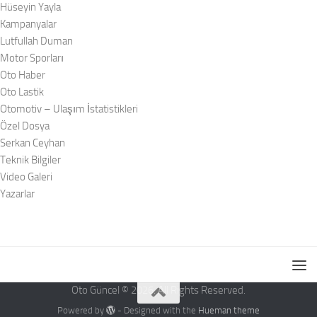
Hüseyin Yayla
Kampanyalar
Lutfullah Duman
Motor Sporları
Oto Haber
Oto Lastik
Otomotiv – Ulaşım İstatistikleri
Özel Dosya
Serkan Ceyhan
Teknik Bilgiler
Video Galeri
Yazarlar
Oto Güncel © 2026. All Rights Reserved.
Powered by
- Designed with the
Hueman theme