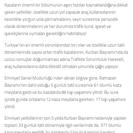
Kazaların önemli bir bölümünün aşırı hızdan kaynaklandığına dikkat
çeken yetkililer, özellikle uzun yol yapacak araç kullanıcılarının
kesinlikle yorgun yola çıkmamalarını, seyir süresince periyodik
olarak dinlenmelerini ve her durumda trafik kural, işaret ve
işaretçilerine uymaları gerektiğini hatırlatıyor
Türkiye’nin en önemli sorunlarından biri olan ve özellikle uzun tatil
dönemlerinde sayısı artan trafik kazalarının, Kurban Bayramı’nda da
üzücü sonuçlar doğurmaması adına Trafikte Sorumluluk Hareketi,
araç kullanıcılarına daha dikkatli olmaları yönünde çağrı yapıyor.
Emniyet Genel Müdürlüğü’nden alınan bilgiye göre, Ramazan
Bayramı’nın dahil olduğu 5 günlük tatil süresince 61 ölümlü kaza
meydana geldi ve bu kazalarda 86 kişi yaşamını yitirdi. Bu süre
içinde günde ortalama 12 kaza meydana gelirken, 17 kişi yaşamını
yitirdi.
Emniyet yetkililerinin son 5 yılda Kurban Bayramı nedeniyle yapılan
toplam 33 günlük tatil dönemiyle ilgili verilerinde de, 377 ölümlü
kaza meydana geldiği, bu kazalarda 7 bin 646 kişinin hayatını