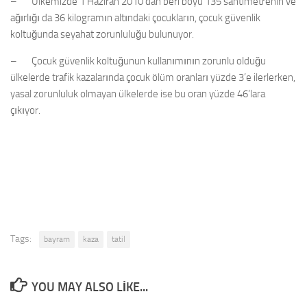
– Ülkemizde 1 Haziran 2010’dan beri boyu 135 santimetrenin ve
ağırlığı da 36 kilogramın altındaki çocukların, çocuk güvenlik
koltuğunda seyahat zorunluluğu bulunuyor.
– Çocuk güvenlik koltuğunun kullanımının zorunlu olduğu
ülkelerde trafik kazalarında çocuk ölüm oranları yüzde 3’e ilerlerken,
yasal zorunluluk olmayan ülkelerde ise bu oran yüzde 46’lara
çıkıyor.
Tags:
bayram
kaza
tatil
YOU MAY ALSO LIKE...