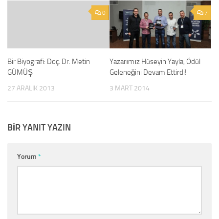
0
7
Bir Biyografi: Doç. Dr. Metin
Yazarımız Hüseyin Yayla, Ödül
GÜMÜŞ
Geleneğini Devam Ettirdi!
27 ARALIK 2013
3 MART 2014
BIR YANIT YAZIN
Yorum
*