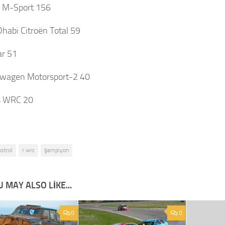
r M-Sport 156
Dhabi Citroën Total 59
ar 51
swagen Motorsport-2 40
s WRC 20
astrol
r wrc
şampiyon
 MAY ALSO LIKE...
0
0