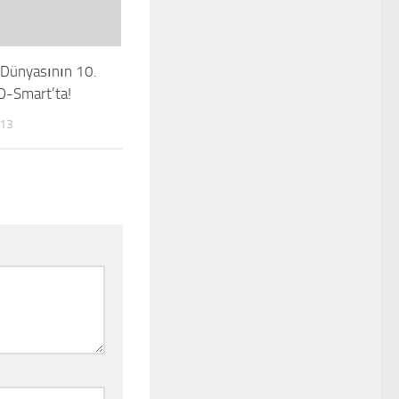
 Dünyasının 10.
 D-Smart’ta!
013