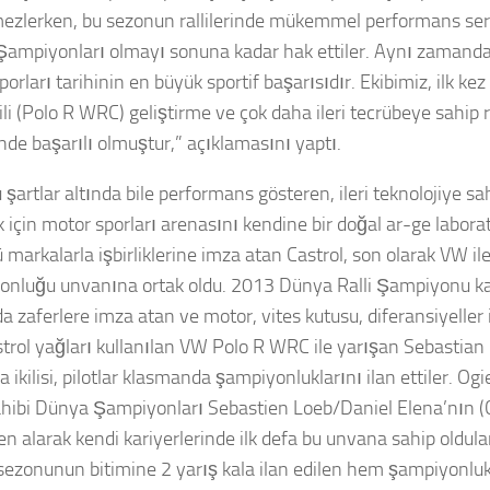
ezlerken, bu sezonun rallilerinde mükemmel performans sergi
ampiyonları olmayı sonuna kadar hak ettiler. Aynı zamand
orları tarihinin en büyük sportif başarısıdır. Ekibimiz, ilk ke
li (Polo R WRC) geliştirme ve çok daha ileri tecrübeye sahip 
inde başarılı olmuştur,” açıklamasını yaptı.
 şartlar altında bile performans gösteren, ileri teknolojiye sa
 için motor sporları arenasını kendine bir doğal ar-ge labora
 markalarla işbirliklerine imza atan Castrol, son olarak VW il
nluğu unvanına ortak oldu. 2013 Dünya Ralli Şampiyonu k
a zaferlere imza atan ve motor, vites kutusu, diferansiyeller i
strol yağları kullanılan VW Polo R WRC ile yarışan Sebastian 
a ikilisi, pilotlar klasmanda şampiyonluklarını ilan ettiler. Ogier
ahibi Dünya Şampiyonları Sebastien Loeb/Daniel Elena’nın (Ci
en alarak kendi kariyerlerinde ilk defa bu unvana sahip oldular
e sezonunun bitimine 2 yarış kala ilan edilen hem şampiyonl