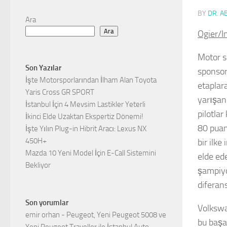
BY
DR. A
Ara
Ara
Ogier/In
Motor s
Son Yazılar
sponsor
İşte Motorsporlarından İlham Alan Toyota
etaplar
Yaris Cross GR SPORT
yarışan 
İstanbul İçin 4 Mevsim Lastikler Yeterli
pilotla
İkinci Elde Uzaktan Ekspertiz Dönemi!
80 puan
İşte Yılın Plug-in Hibrit Aracı: Lexus NX
450H+
bir ilk
Mazda 10 Yeni Model İçin E-Call Sistemini
elde ed
Bekliyor
şampiyo
diferans
Son yorumlar
Volkswa
emir orhan
-
Peugeot, Yeni Peugeot 5008 ve
bu başar
Yeni Peugeot Traveller ile İstanbul Auto