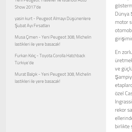
gösterm
Show 2017’de
Dünya Ş
yasin kurt
-
Peugeot Almayı Düşünenlere
motor sp
Şubat Ayı Fırsatları
otomobi
Musa Çimen
-
Yeni Peugeot 308, Michelin
girişim
lastikleri ile yere basacak!
En zorlu
Furkan Kılıç
-
Toyota Corolla Hatchback
üretmek
Türkiye’de
ve güçlü
Murat Balçık
-
Yeni Peugeot 308, Michelin
Şampiyo
lastikleri ile yere basacak!
etaplard
özel Ca
Ingrassi
rekor s
ellerind
birlikt