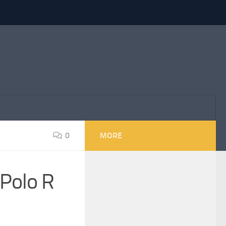
0
MORE
Polo R