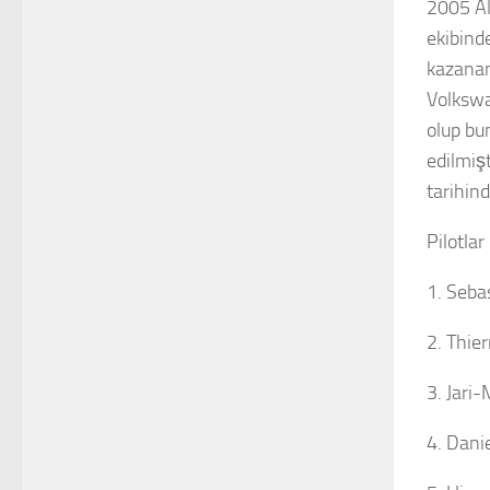
2005 Al
ekibind
kazanan
Volkswa
olup bun
edilmiş
tarihind
Pilotla
1. Seba
2. Thie
3. Jari
4. Dani