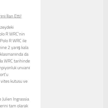
nı İlan Etti!
üzeydeki
Polo R WRC’nin
 Polo R WRC ile
imine 2 yarış kala
i) klasmanında da
da WRC tarihinde
ampiyonluk unvanı
ort’u
vites kutusu ve
 Julien Ingrassia
lerini tam olarak