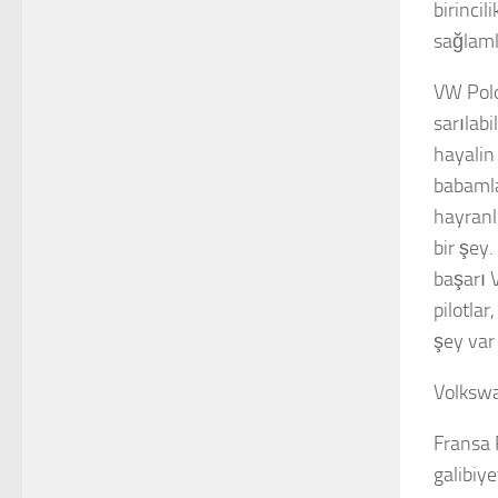
birinci
sağlaml
VW Polo
sarılab
hayalin
babamla 
hayranlı
bir şey.
başarı 
pilotla
şey var 
Volkswag
Fransa R
galibiy