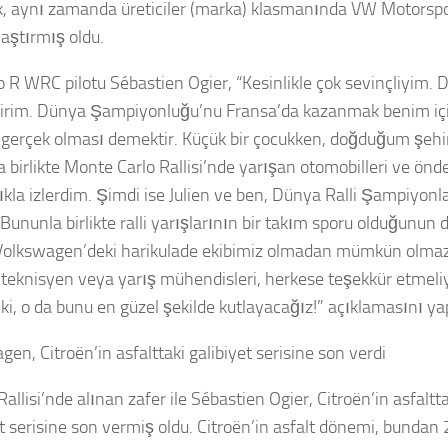
lik, aynı zamanda üreticiler (marka) klasmanında VW Motorspo
aştırmış oldu.
 R WRC pilotu Sébastien Ogier, “Kesinlikle çok sevinçliyim.
ilirim. Dünya Şampiyonluğu’nu Fransa’da kazanmak benim için
 gerçek olması demektir. Küçük bir çocukken, doğduğum şehir
birlikte Monte Carlo Rallisi’nde yarışan otomobilleri ve önde 
kla izlerdim. Şimdi ise Julien ve ben, Dünya Ralli Şampiyonlar
 Bununla birlikte ralli yarışlarının bir takım sporu olduğunun
Volkswagen’deki harikulade ekibimiz olmadan mümkün olmazdı
r, teknisyen veya yarış mühendisleri, herkese teşekkür etmeli
ki, o da bunu en güzel şekilde kutlayacağız!” açıklamasını yap
en, Citroën’in asfalttaki galibiyet serisine son verdi
allisi’nde alınan zafer ile Sébastien Ogier, Citroën’in asfaltt
et serisine son vermiş oldu. Citroën’in asfalt dönemi, bundan