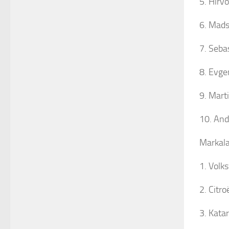
5. Hirv
6. Mads
7. Seba
8. Evge
9. Mart
10. And
Markala
1. Volk
2. Citr
3. Kata