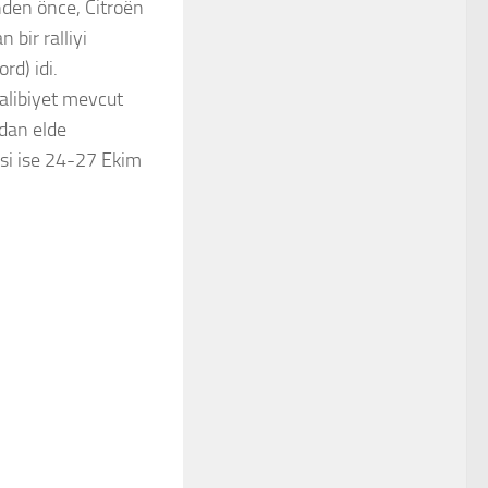
nden önce, Citroën
bir ralliyi
rd) idi.
alibiyet mevcut
ndan elde
isi ise 24-27 Ekim