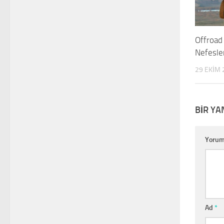
Offroad
Nefesler
29 EKIM 
BIR YA
Yoru
Ad
*