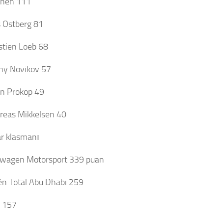
onen 111
 Ostberg 81
stien Loeb 68
ny Novikov 57
in Prokop 49
reas Mikkelsen 40
r klasmanı
swagen Motorsport 339 puan
oën Total Abu Dhabi 259
r 157