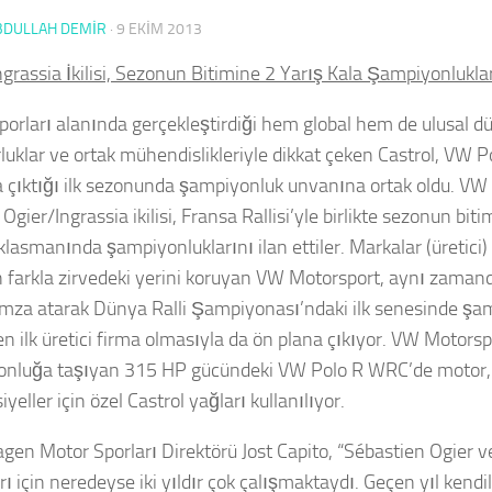
BDULLAH DEMİR
·
9 EKIM 2013
grassia İkilisi, Sezonun Bitimine 2 Yarış Kala Şampiyonlukları
porları alanında gerçekleştirdiği hem global hem de ulusal d
luklar ve ortak mühendislikleriyle dikkat çeken Castrol, VW 
a çıktığı ilk sezonunda şampiyonluk unvanına ortak oldu. VW
Ogier/Ingrassia ikilisi, Fransa Rallisi’yle birlikte sezonun bit
r klasmanında şampiyonluklarını ilan ettiler. Markalar (üretic
 farkla zirvedeki yerini koruyan VW Motorsport, aynı zaman
e imza atarak Dünya Ralli Şampiyonası’ndaki ilk senesinde ş
en ilk üretici firma olmasıyla da ön plana çıkıyor. VW Motorsp
nluğa taşıyan 315 HP gücündeki VW Polo R WRC’de motor, 
iyeller için özel Castrol yağları kullanılıyor.
gen Motor Sporları Direktörü Jost Capito, “Sébastien Ogier ve
ı için neredeyse iki yıldır çok çalışmaktaydı. Geçen yıl kendi