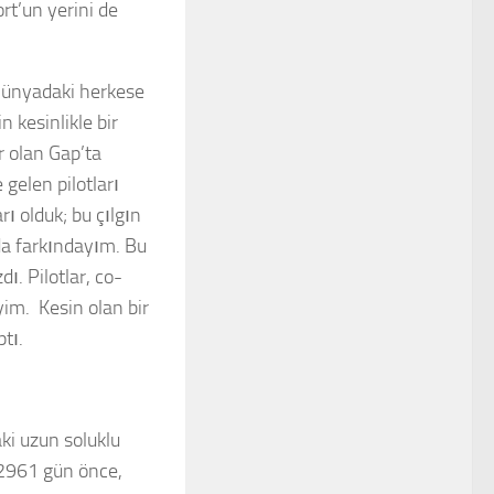
rt’un yerini de
 Dünyadaki herkese
 kesinlikle bir
 olan Gap’ta
gelen pilotları
ı olduk; bu çılgın
 da farkındayım. Bu
. Pilotlar, co-
yim. Kesin olan bir
tı.
aki uzun soluklu
 2961 gün önce,