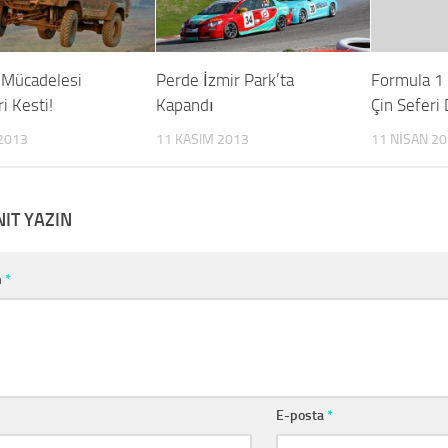
 Mücadelesi
Perde İzmir Park’ta
Formula 1
i Kesti!
Kapandı
Çin Seferi
2013
11 KASIM 2013
11 NISAN 2
NIT YAZIN
m
*
E-posta
*