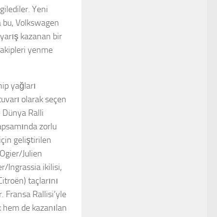
lediler. Yeni
a bu, Volkswagen
z yarış kazanan bir
rakipleri yenme
hip yağları
tuvarı olarak seçen
e Dünya Ralli
apsamında zorlu
çin geliştirilen
Ogier/Julien
/Ingrassia ikilisi,
troën) taçlarını
. Fransa Rallisi’yle
uk hem de kazanılan