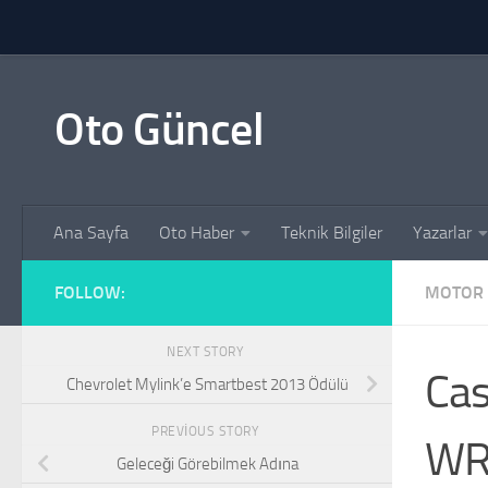
Skip to content
Oto Güncel
Ana Sayfa
Oto Haber
Teknik Bilgiler
Yazarlar
FOLLOW:
MOTOR 
NEXT STORY
Cas
Chevrolet Mylink’e Smartbest 2013 Ödülü
PREVIOUS STORY
WRC
Geleceği Görebilmek Adına