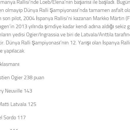
manya Rallisi’nde Loeb/Elena’nın başarısı ile başladı. Bugü
en olmayıp Dünya Ralli Şampiyonası’nda tamamen asfalt olan 
 son pilot, 2004 İspanya Rallisi’ni kazanan Markko Märtin (Fo
gen’in 2013 yılında şimdiye kadar kendi adına aldığı sekiz g
ların yedisi Ogier/Ingrassia ve biri de Latvala/Anttila tarafı
tir. Dünya Ralli Şampiyonası’nın 12. Yarışı olan İspanya Rall
e yapılacak.
r klasmanı
stien Ogier 238 puan
rry Neuville 143
-Matti Latvala 125
el Sordo 117