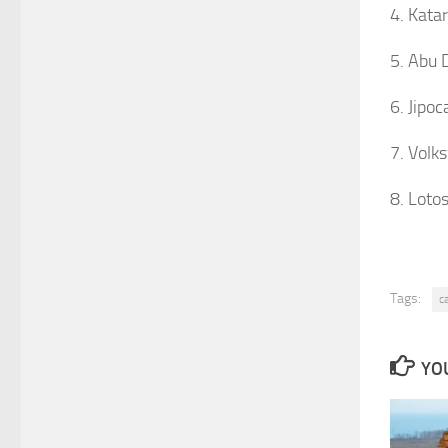
4. Kata
5. Abu 
6. Jipoc
7. Volk
8. Loto
Tags:
c
YOU