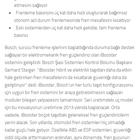
etmesini sağlıyor
 Frenleme basıncını üç kat daha hızlı oluşturarak bağımsız
otonom acil durum frenlemesinde fren mesafesini kısaltıyor
 Eski sistemlerden üç kat daha hızlı şekilde, tam frenleme
basıncı
Bosch, sürücü frenleme işlemini başlattığında duruma bağlı destek
sağlayan bir elektromekanik fren güçlendirici olan iBooster
sistemini geliştirdi. Bosch Şasi Sistemleri Kontrol Bölümü Başkanı
Gerhard Steiger. “iBooster hibrit ve elektrikli taşıtları daha da etkin
hale getirirken fren mesafelerini de kısaltarak güvenliği daha da
geliştiriyor” dedi. iBooster, Bosch’un her türlü taşıt konfigürasyonu
için uygun bir fren sistemini bir araya getirebilmesini sağlayan
modüler bileşen yelpazesini tamamlıyor. Seri üretimdeki üç model
için bu inovasyonun üretimine 2013 yılında başlanacak. Orta
vadede, iBooster birçok taşıttaki geleneksel fren güçlendiricilerin
yerini alacak. Son yıllarda, otomobil fren sistemleri hiç olmadığı
kadar güçlü hale geliyor. Özellikle ABS ve ESP sistemleri, güvenliği
ciddi ölçüde arttırmasının ardından, aynı dönemde, fren gücünün