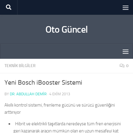
Skip to content
Oto Güncel
TEKNIK BILGILER
0
Yeni Bosch iBooster Sistemi
BY
DR. ABDULLAH DEMİR
·
4 EKIM 2013
Akıllı kontrol sistemi, frenleme gücünü ve sürücü güvenliğini
arttırıyor
 Hibrit ve elektrikli taşıtlarda neredeyse tüm fren enerjisini
geri kazanarak aracın mümkün olan en uzun mesafeyi kat