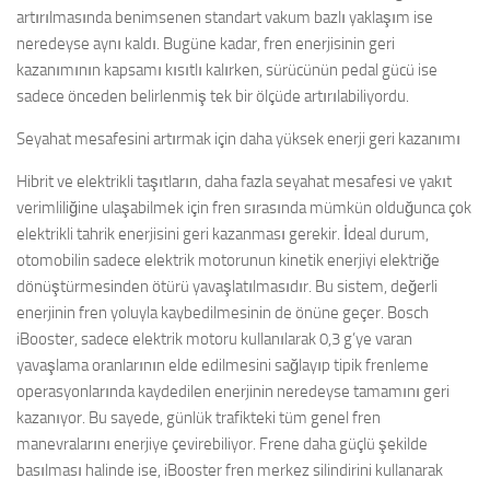
artırılmasında benimsenen standart vakum bazlı yaklaşım ise
neredeyse aynı kaldı. Bugüne kadar, fren enerjisinin geri
kazanımının kapsamı kısıtlı kalırken, sürücünün pedal gücü ise
sadece önceden belirlenmiş tek bir ölçüde artırılabiliyordu.
Seyahat mesafesini artırmak için daha yüksek enerji geri kazanımı
Hibrit ve elektrikli taşıtların, daha fazla seyahat mesafesi ve yakıt
verimliliğine ulaşabilmek için fren sırasında mümkün olduğunca çok
elektrikli tahrik enerjisini geri kazanması gerekir. İdeal durum,
otomobilin sadece elektrik motorunun kinetik enerjiyi elektriğe
dönüştürmesinden ötürü yavaşlatılmasıdır. Bu sistem, değerli
enerjinin fren yoluyla kaybedilmesinin de önüne geçer. Bosch
iBooster, sadece elektrik motoru kullanılarak 0,3 g’ye varan
yavaşlama oranlarının elde edilmesini sağlayıp tipik frenleme
operasyonlarında kaydedilen enerjinin neredeyse tamamını geri
kazanıyor. Bu sayede, günlük trafikteki tüm genel fren
manevralarını enerjiye çevirebiliyor. Frene daha güçlü şekilde
basılması halinde ise, iBooster fren merkez silindirini kullanarak