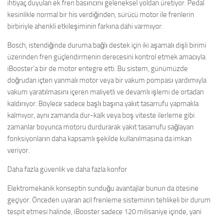
ihtiyaç duyulan ek fren basıncını geleneksel yoldan üretiyor. Pedal
kesinlikle normal bir his verdiğinden, sürücü motor ile frenlerin
birbiriyle ahenkli etkileşiminin farkına dahi varmıyor.
Bosch, istendiğinde duruma bağlı destek için iki aşamalı dişli birimi
üzerinden fren güçlendirmenin derecesini kontrol etmek amacıyla
iBooster’a bir de motor entegre etti. Bu sistem, günümüzde
doğrudan içten yanmalı motor veya bir vakum pompası yardımıyla
vakum yaratılmasını içeren maliyetli ve devamlı işlemi de ortadan
kaldırıyor. Böylece sadece başlı başına yakıt tasarrufu yapmakla
kalmıyor, aynı zamanda dur-kalk veya boş viteste ilerleme gibi
zamanlar boyunca motoru durdurarak yakıt tasarrufu sağlayan
fonksiyonların daha kapsamlı şekilde kullanılmasına da imkan
veriyor.
Daha fazla güvenlik ve daha fazla konfor
Elektromekanik konseptin sunduğu avantajlar bunun da ötesine
geçiyor. Önceden uyaran acil frenleme sisteminin tehlikeli bir durum
tespit etmesi halinde, iBooster sadece 120 milisaniye içinde, yani