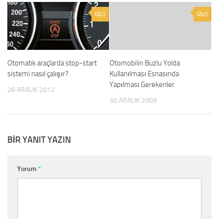
0
0
Otomatik araçlarda stop-start
Otomobilin Buzlu Yolda
sistemi nasıl çalışır?
Kullanılması Esnasında
Yapılması Gerekenler
26 ARALIK 2012
30 ARALIK 2009
BIR YANIT YAZIN
Yorum
*