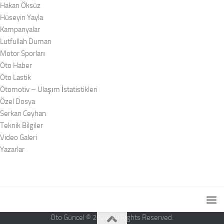
Hakan Öksüz
Hüseyin Yayla
Kampanyalar
Lutfullah Duman
Motor Sporları
Oto Haber
Oto Lastik
Otomotiv – Ulaşım İstatistikleri
Özel Dosya
Serkan Ceyhan
Teknik Bilgiler
Video Galeri
Yazarlar
Oto Güncel © 2026. All Rights Reserved.