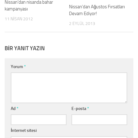
Nissan’dan nisanda bahar
Nissan’dan Ağustos Fırsatları
kampanyası
Devam Ediyor!
11 NISAN 2012
2 EYLÜL 2013
BIR YANIT YAZIN
Yorum
*
Ad
*
E-posta
*
İnternet sitesi