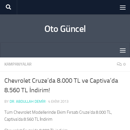
Skip to content
Oto Güncel
KAMPANYALAR
0
Chevrolet Cruze’da 8.000 TL ve Captiva’da
8.560 TL İndirim!
BY
DR. ABDULLAH DEMİR
·
4 EKIM 2013
Tüm Chevrolet Modellerinde Ekim Fırsatı Cruze’da 8.000 TL,
Captiva’da 8.560 TL İndirim