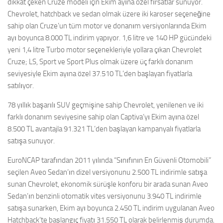
dikkat çeken Cruze modeli için Ekim ayına özel fırsatlar sunuyor.
Chevrolet, hatchback ve sedan olmak üzere iki karoser seçeneğine
sahip olan Cruze’un tüm motor ve donanım versiyonlarında Ekim
ayı boyunca 8.000 TL indirim yapıyor. 1,6 litre ve 140 HP gücündeki
yeni 1,4 litre Turbo motor seçenekleriyle yollara çıkan Chevrolet
Cruze; LS, Sport ve Sport Plus olmak üzere üç farklı donanım
seviyesiyle Ekim ayına özel 37.510 TL’den başlayan fiyatlarla
satılıyor.
78 yıllık başarılı SUV geçmişine sahip Chevrolet, yenilenen ve iki
farklı donanım seviyesine sahip olan Captiva’yı Ekim ayına özel
8.500 TL avantajla 91.321 TL’den başlayan kampanyalı fiyatlarla
satışa sunuyor.
EuroNCAP tarafından 2011 yılında “Sınıfının En Güvenli Otomobili”
seçilen Aveo Sedan’ın dizel versiyonunu 2.500 TL indirimle satışa
sunan Chevrolet, ekonomik sürüşle konforu bir arada sunan Aveo
Sedan’ın benzinli otomatik vites versiyonunu 3.940 TL indirimle
satışa sunarken, Ekim ayı boyunca 2.450 TL indirim uygulanan Aveo
Hatchback’te başlangıç fiyatı 31.550 TL olarak belirlenmiş durumda.