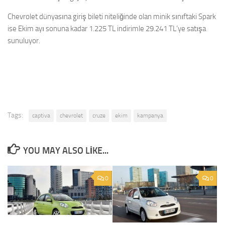
Chevrolet dünyasına giriş bileti niteliğinde olan minik sınıftaki Spark
ise Ekim ayı sonuna kadar 1.225 TL indirimle 29.241 TL’ye satışa
sunuluyor.
Tags:
captiva
chevrolet
cruze
ekim
kampanya
YOU MAY ALSO LIKE...
0
0