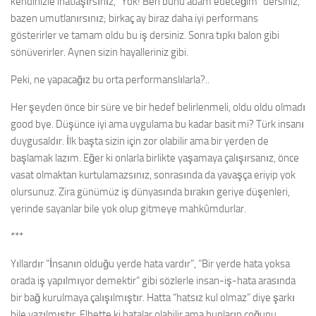
kendinizle inatlaşırsınız, “Yok! Ben bunu adam edeceğim” dersiniz,
bazen umutlanırsınız; birkaç ay biraz daha iyi performans
gösterirler ve tamam oldu bu iş dersiniz. Sonra tıpkı balon gibi
sönüverirler. Aynen sizin hayalleriniz gibi.
Peki, ne yapacağız bu orta performanslılarla?..
Her şeyden önce bir süre ve bir hedef belirlenmeli, oldu oldu olmadı
good bye. Düşünce iyi ama uygulama bu kadar basit mi? Türk insanı
duygusaldır. İlk başta sizin için zor olabilir ama bir yerden de
başlamak lazım. Eğer ki onlarla birlikte yaşamaya çalışırsanız, önce
vasat olmaktan kurtulamazsınız, sonrasında da yavaşça eriyip yok
olursunuz. Zira günümüz iş dünyasında bırakın geriye düşenleri,
yerinde sayanlar bile yok olup gitmeye mahkûmdurlar.
***
Yıllardır “İnsanın olduğu yerde hata vardır”, “Bir yerde hata yoksa
orada iş yapılmıyor demektir“ gibi sözlerle insan-iş-hata arasında
bir bağ kurulmaya çalışılmıştır. Hatta “hatsız kul olmaz” diye şarkı
bile yazılmıştır. Elbette ki hatalar olabilir ama bunların çoğunu