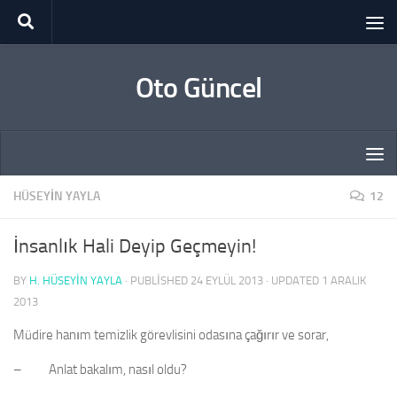
Skip to content
Oto Güncel
HÜSEYIN YAYLA
12
İnsanlık Hali Deyip Geçmeyin!
BY
H. HÜSEYIN YAYLA
· PUBLISHED
24 EYLÜL 2013
· UPDATED
1 ARALIK
2013
Müdire hanım temizlik görevlisini odasına çağırır ve sorar,
– Anlat bakalım, nasıl oldu?