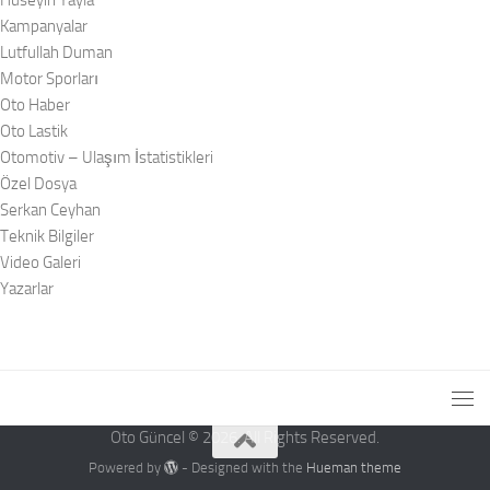
Kampanyalar
Lutfullah Duman
Motor Sporları
Oto Haber
Oto Lastik
Otomotiv – Ulaşım İstatistikleri
Özel Dosya
Serkan Ceyhan
Teknik Bilgiler
Video Galeri
Yazarlar
Oto Güncel © 2026. All Rights Reserved.
Powered by
- Designed with the
Hueman theme