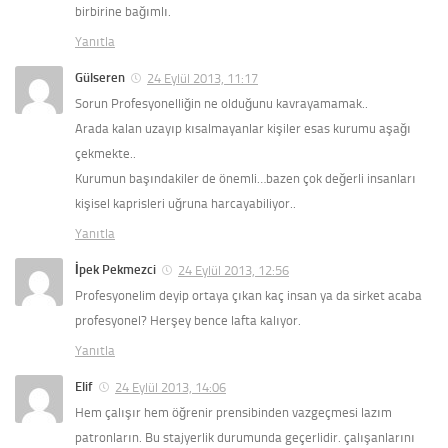
birbirine bağımlı.
Yanıtla
Gülseren
24 Eylül 2013, 11:17
Sorun Profesyonelliğin ne olduğunu kavrayamamak..
Arada kalan uzayıp kısalmayanlar kişiler esas kurumu aşağı
çekmekte..
Kurumun başındakiler de önemli…bazen çok değerli insanları
kişisel kaprisleri uğruna harcayabiliyor..
Yanıtla
İpek Pekmezci
24 Eylül 2013, 12:56
Profesyonelim deyip ortaya çıkan kaç insan ya da sirket acaba
profesyonel? Herşey bence lafta kalıyor.
Yanıtla
Elif
24 Eylül 2013, 14:06
Hem çalışır hem öğrenir prensibinden vazgeçmesi lazım
patronların. Bu stajyerlik durumunda geçerlidir. çalışanlarını