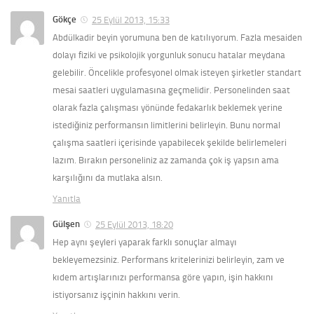
Gökçe
25 Eylül 2013, 15:33
Abdülkadir beyin yorumuna ben de katılıyorum. Fazla mesaiden
dolayı fiziki ve psikolojik yorgunluk sonucu hatalar meydana
gelebilir. Öncelikle profesyonel olmak isteyen şirketler standart
mesai saatleri uygulamasına geçmelidir. Personelinden saat
olarak fazla çalışması yönünde fedakarlık beklemek yerine
istediğiniz performansın limitlerini belirleyin. Bunu normal
çalışma saatleri içerisinde yapabilecek şekilde belirlemeleri
lazım. Bırakın personeliniz az zamanda çok iş yapsın ama
karşılığını da mutlaka alsın.
Yanıtla
Gülşen
25 Eylül 2013, 18:20
Hep aynı şeyleri yaparak farklı sonuçlar almayı
bekleyemezsiniz. Performans kritelerinizi belirleyin, zam ve
kıdem artışlarınızı performansa göre yapın, işin hakkını
istiyorsanız işçinin hakkını verin.