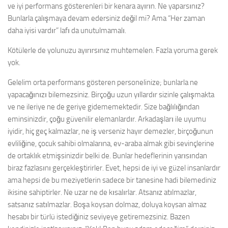
ve iyi performans gösterenleri bir kenara ayırın. Ne yaparsınız?
Bunlarla çalışmaya devam edersiniz değil mi? Ama “Her zaman
daha iyisi vardır” lafı da unutulmamalı.
Kötülerle de yolunuzu ayırırsınız muhtemelen. Fazla yoruma gerek
yok.
Gelelim orta performans gösteren personelinize; bunlarla ne
yapacağınızı bilemezsiniz. Birçoğu uzun yıllardır sizinle çalışmakta
ve ne ileriye ne de geriye gidememektedir. Size bağlılığından
eminsinizdir, çoğu güvenilir elemanlardır. Arkadaşları ile uyumu
iyidir, hiç geç kalmazlar, ne iş verseniz hayır demezler, birçoğunun
evliliğine, çocuk sahibi olmalarına, ev-araba almak gibi sevinçlerine
de ortaklık etmişsinizdir belki de. Bunlar hedeflerinin yarısından
biraz fazlasını gerçekleştirirler. Evet, hepsi de iyi ve güzel insanlardır
ama hepsi de bu meziyetlerin sadece bir tanesine hadi bilemediniz
ikisine sahiptirler. Ne uzar ne de kısalırlar. Atsanız atılmazlar,
satsanız satılmazlar. Boşa koysan dolmaz, doluya koysan almaz
hesabı bir türlü istediğiniz seviyeye getiremezsiniz. Bazen