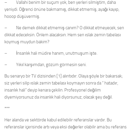
– Vallahi benim bir suçum yok, ben yerleri silmiştim, daha
yeniydi. Öğrenci önüne bakmamış, dikkat etmemiş, ayağı kayıp,
hooop düşüvermiş.
– Ne demek dikkat etmemiş canım? O dikkat etmeyecek, sen
dikkat edeceksin. Önlem alacaksın. Hem sen ıslak zemin tabelası
koymuş muydun bakim?
– İnsanlık hali müdire hanım, unutmuşum işte.
– Yıkıl karşımdan, gözüm görmesin seni.
Bu senaryo bir TV dizisinden [1] alıntıdır. Olaya şöyle bir bakarsak;
siz yerleri silip ıslak zemin tabelası koymayın sonra da “ hatadır,
insanlık hali” deyip kenara çekilin. Profesyonel değilim
diyemiyorsunuz da insanlık hali diyorsunuz, olacak şey değil.
***
Her alanda ve sektörde kabul edilebilir referanslar vardır. Bu
referanslar içerisinde artı veya eksi değerler olabilir ama bu referans