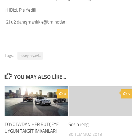
[1]Dizi: Pis Yedili
[2] u2 danışmanlık eğitim notları
Tags:
hüseyin yayla
YOU MAY ALSO LIKE...
0
5
TOYOTA’DAN HER BÜTÇEYE
Sesin rengi
UYGUN TAKSİT İMKANLARI
30 TEMMUZ 2013