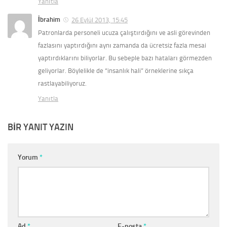
Yanıtla
İbrahim
26 Eylül 2013, 15:45
Patronlarda personeli ucuza çalıştırdığını ve asli görevinden
fazlasını yaptırdığını aynı zamanda da ücretsiz fazla mesai
yaptırdıklarını biliyorlar. Bu sebeple bazı hataları görmezden
geliyorlar. Böylelikle de “insanlık hali” örneklerine sıkça
rastlayabiliyoruz.
Yanıtla
BIR YANIT YAZIN
Yorum
*
Ad
*
E-posta
*