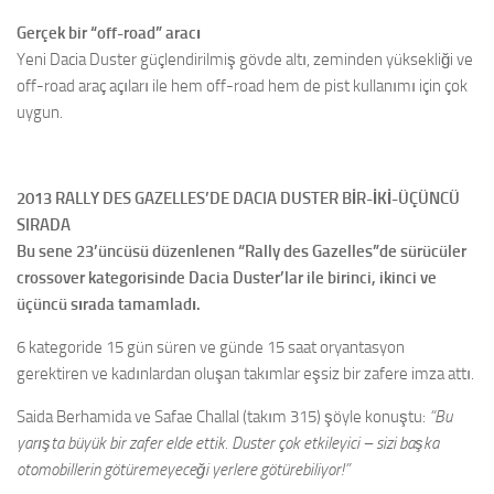
Gerçek bir “off-road” aracı
Yeni Dacia Duster güçlendirilmiş gövde altı, zeminden yüksekliği ve
off-road araç açıları ile hem off-road hem de pist kullanımı için çok
uygun.
2013 RALLY DES GAZELLES’DE DACIA DUSTER BİR-İKİ-ÜÇÜNCÜ
SIRADA
Bu sene 23’üncüsü düzenlenen “Rally des Gazelles”de sürücüler
crossover kategorisinde Dacia Duster’lar ile birinci, ikinci ve
üçüncü sırada tamamladı.
6 kategoride 15 gün süren ve günde 15 saat oryantasyon
gerektiren ve kadınlardan oluşan takımlar eşsiz bir zafere imza attı.
Saida Berhamida ve Safae Challal (takım 315) şöyle konuştu:
“Bu
yarışta büyük bir zafer elde ettik. Duster çok etkileyici – sizi başka
otomobillerin götüremeyeceği yerlere götürebiliyor!”