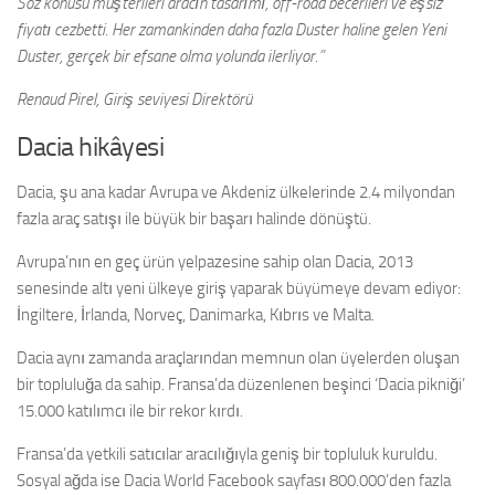
Söz konusu müşterileri aracın tasarımı, off-road becerileri ve eşsiz
fiyatı cezbetti. Her zamankinden daha fazla Duster haline gelen Yeni
Duster, gerçek bir efsane olma yolunda ilerliyor.”
Renaud Pirel, Giriş seviyesi Direktörü
Dacia hikâyesi
Dacia, şu ana kadar Avrupa ve Akdeniz ülkelerinde 2.4 milyondan
fazla araç satışı ile büyük bir başarı halinde dönüştü.
Avrupa’nın en geç ürün yelpazesine sahip olan Dacia, 2013
senesinde altı yeni ülkeye giriş yaparak büyümeye devam ediyor:
İngiltere, İrlanda, Norveç, Danimarka, Kıbrıs ve Malta.
Dacia aynı zamanda araçlarından memnun olan üyelerden oluşan
bir topluluğa da sahip. Fransa’da düzenlenen beşinci ‘Dacia pikniği’
15.000 katılımcı ile bir rekor kırdı.
Fransa’da yetkili satıcılar aracılığıyla geniş bir topluluk kuruldu.
Sosyal ağda ise Dacia World Facebook sayfası 800.000’den fazla