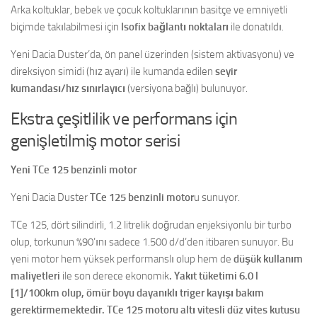
Arka koltuklar, bebek ve çocuk koltuklarının basitçe ve emniyetli
biçimde takılabilmesi için
Isofix bağlantı noktaları
ile donatıldı.
Yeni Dacia Duster’da, ön panel üzerinden (sistem aktivasyonu) ve
direksiyon simidi (hız ayarı) ile kumanda edilen
seyir
kumandası/hız sınırlayıcı
(versiyona bağlı) bulunuyor.
Ekstra çeşitlilik ve performans için
genişletilmiş motor serisi
Yeni TCe 125 benzinli motor
Yeni Dacia Duster
TCe 125 benzinli motor
u sunuyor.
TCe 125, dört silindirli, 1.2 litrelik doğrudan enjeksiyonlu bir turbo
olup, torkunun %90’ını sadece 1.500 d/d’den itibaren sunuyor. Bu
yeni motor hem yüksek performanslı olup hem de
düşük kullanım
maliyetleri
ile son derece ekonomik
. Yakıt tüketimi 6.0 l
[1]
/100km olup, ömür boyu dayanıklı triger kayışı bakım
gerektirmemektedir. TCe 125 motoru altı vitesli düz vites kutusu