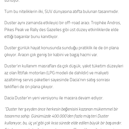
sunuyor.
Tüm bu niteliklerin ilki, SUV dünyasına atıfta bulunan tasarımıdır.
Duster aynı zamanda etkileyici bir off-road aracı. Trophée Andros,
Pikes Peak ve Rally des Gazelles gibi üst düzey etkinliklerde elde
ettiği başarılar bunu kanıtlıyor.
Duster günlük hayat konusunda sunduğu pratiklik ile de ön plana
çıkıyor. Aracın çok geniş bir kabini ve bagaj hacmi var.
Duster’ın kullanım masrafları da çok düşük; yakıt tüketim düzeyleri
az olan İttifak motorları (LPG modeli de dahildir) ve maliyeti
azaltılmış servis paketleri sayesinde Dacia’nın satış sonrası
teklifleri de ön plana çıkıyor.
Dacia Duster’ın yeni versiyonu ile macera devam ediyor.
“Duster her şeyden önce herkesin beğenisini kazanan mükemmel bir
tasarıma sahip. Günümüzde 400.000’den fazla müşteri Duster
kullanıyor; bu, üç yıl gibi çok kısa sürede elde edilen büyük bir başarıdır.