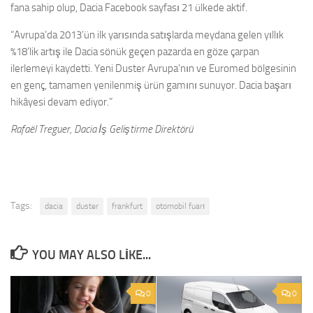
fana sahip olup, Dacia Facebook sayfası 21 ülkede aktif.
“Avrupa’da 2013’ün ilk yarısında satışlarda meydana gelen yıllık
%18’lik artış ile Dacia sönük geçen pazarda en göze çarpan
ilerlemeyi kaydetti. Yeni Duster Avrupa’nın ve Euromed bölgesinin
en genç, tamamen yenilenmiş ürün gamını sunuyor. Dacia başarı
hikâyesi devam ediyor.”
Rafaël Treguer, Dacia İş Geliştirme Direktörü
Tags:
dacia
duster
frankfurt
otomobil fuarı
YOU MAY ALSO LIKE...
0
0