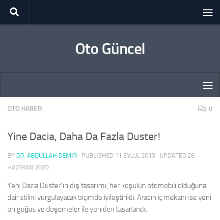
Skip to content
Oto Güncel
OTO HABER
0
Yine Dacia, Daha Da Fazla Duster!
BY
DR. ABDULLAH DEMİR
· PUBLISHED
11 EYLÜL 2013
· UPDATED
26
HAZIRAN 2020
Yeni Dacia Duster’ın dış tasarımı, her koşulun otomobili olduğuna
dair stilini vurgulayacak biçimde iyileştirildi. Aracın iç mekanı ise yeni
ön göğüs ve döşemeler ile yeniden tasarlandı.