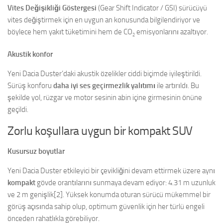
Vites Değişikliği Göstergesi
(Gear Shift Indicator / GSI) sürücüyü
vites değiştirmek için en uygun an konusunda bilgilendiriyor ve
böylece hem yakıt tüketimini hem de CO
emisyonlarını azaltıyor.
2
Akustik konfor
Yeni Dacia Duster’daki akustik özelikler ciddi biçimde iyileştirildi.
Sürüş konforu
daha iyi ses geçirmezlik yalıtımı
ile artırıldı. Bu
şekilde yol, rüzgar ve motor sesinin abin içine girmesinin önüne
geçildi.
Zorlu koşullara uygun bir kompakt SUV
Kusursuz boyutlar
Yeni Dacia Duster etkileyici bir çevikliğini devam ettirmek üzere aynı
kompakt
gövde orantılarını sunmaya devam ediyor: 4.31 m uzunluk
ve 2 m genişlik[2]. Yüksek konumda oturan sürücü mükemmel bir
görüş açısında sahip olup, optimum güvenlik için her türlü engeli
önceden rahatlıkla görebiliyor.