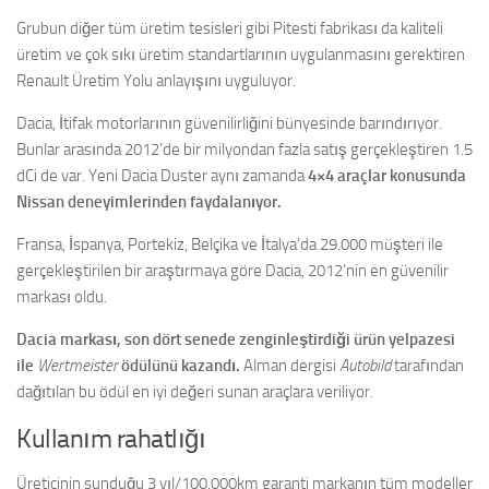
Grubun diğer tüm üretim tesisleri gibi Pitesti fabrikası da kaliteli
üretim ve çok sıkı üretim standartlarının uygulanmasını gerektiren
Renault Üretim Yolu anlayışını uyguluyor.
Dacia, İtifak motorlarının güvenilirliğini bünyesinde barındırıyor.
Bunlar arasında 2012’de bir milyondan fazla satış gerçekleştiren 1.5
dCi de var. Yeni Dacia Duster aynı zamanda
4×4 araçlar konusunda
Nissan deneyimlerinden faydalanıyor.
Fransa, İspanya, Portekiz, Belçika ve İtalya’da 29.000 müşteri ile
gerçekleştirilen bir araştırmaya göre Dacia, 2012’nin en güvenilir
markası oldu.
Dacia markası, son dört senede zenginleştirdiği ürün yelpazesi
ile
Wertmeister
ödülünü kazandı.
Alman dergisi
Autobild
tarafından
dağıtılan bu ödül en iyi değeri sunan araçlara veriliyor.
Kullanım rahatlığı
Üreticinin sunduğu 3 yıl/100.000km garanti markanın tüm modeller