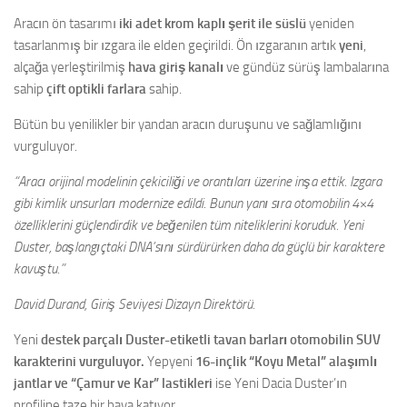
Aracın ön tasarımı
iki adet krom kaplı şerit ile süslü
yeniden
tasarlanmış bir ızgara ile elden geçirildi. Ön ızgaranın artık
yeni
,
alçağa yerleştirilmiş
hava giriş kanalı
ve gündüz sürüş lambalarına
sahip
çift optikli farlara
sahip.
Bütün bu yenilikler bir yandan aracın duruşunu ve sağlamlığını
vurguluyor.
“Aracı orijinal modelinin çekiciliği ve orantıları üzerine inşa ettik. Izgara
gibi kimlik unsurları modernize edildi. Bunun yanı sıra otomobilin 4×4
özelliklerini güçlendirdik ve beğenilen tüm niteliklerini koruduk. Yeni
Duster, başlangıçtaki DNA’sını sürdürürken daha da güçlü bir karaktere
kavuştu.”
David Durand, Giriş Seviyesi Dizayn Direktörü.
Yeni
destek parçalı Duster-etiketli tavan barları otomobilin SUV
karakterini vurguluyor.
Yepyeni
16-inçlik “Koyu Metal” alaşımlı
jantlar ve “Çamur ve Kar” lastikleri
ise Yeni Dacia Duster’ın
profiline taze bir hava katıyor.