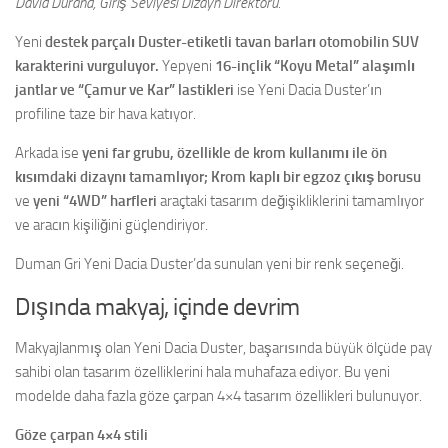
David Durand, Giriş Seviyesi Dizayn Direktörü.
Yeni
destek parçalı Duster-etiketli tavan barları otomobilin SUV
karakterini vurguluyor.
Yepyeni
16-inçlik “Koyu Metal” alaşımlı
jantlar ve “Çamur ve Kar” lastikleri
ise Yeni Dacia Duster’ın
profiline taze bir hava katıyor.
Arkada ise
yeni far grubu, özellikle de krom kullanımı ile ön
kısımdaki dizaynı tamamlıyor;
Krom kaplı bir egzoz çıkış borusu
ve
yeni “4WD” harfleri
araçtaki tasarım değişikliklerini tamamlıyor
ve aracın kişiliğini güçlendiriyor.
Duman Gri Yeni Dacia Duster’da sunulan yeni bir renk seçeneği.
Dışında makyaj, içinde devrim
Makyajlanmış olan Yeni Dacia Duster, başarısında büyük ölçüde pay
sahibi olan tasarım özelliklerini hala muhafaza ediyor. Bu yeni
modelde daha fazla göze çarpan 4×4 tasarım özellikleri bulunuyor.
Göze çarpan 4×4 stili