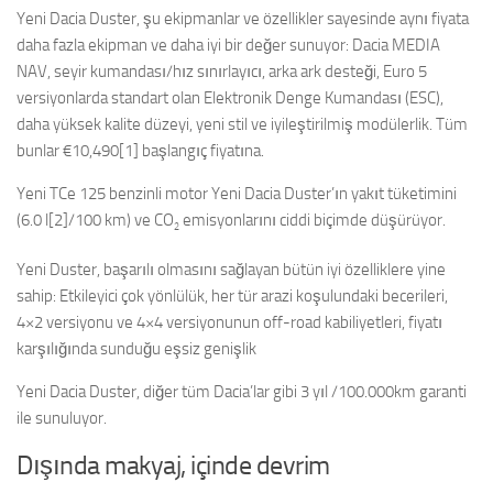
Yeni Dacia Duster, şu ekipmanlar ve özellikler sayesinde aynı fiyata
daha fazla ekipman ve daha iyi bir değer sunuyor: Dacia MEDIA
NAV, seyir kumandası/hız sınırlayıcı, arka ark desteği, Euro 5
versiyonlarda standart olan Elektronik Denge Kumandası (ESC),
daha yüksek kalite düzeyi, yeni stil ve iyileştirilmiş modülerlik. Tüm
bunlar €10,490[1] başlangıç fiyatına.
Yeni TCe 125 benzinli motor Yeni Dacia Duster’ın yakıt tüketimini
(6.0 l[2]/100 km) ve CO
emisyonlarını ciddi biçimde düşürüyor.
2
Yeni Duster, başarılı olmasını sağlayan bütün iyi özelliklere yine
sahip: Etkileyici çok yönlülük, her tür arazi koşulundaki becerileri,
4×2 versiyonu ve 4×4 versiyonunun off-road kabiliyetleri, fiyatı
karşılığında sunduğu eşsiz genişlik
Yeni Dacia Duster, diğer tüm Dacia’lar gibi 3 yıl /100.000km garanti
ile sunuluyor.
Dışında makyaj, içinde devrim