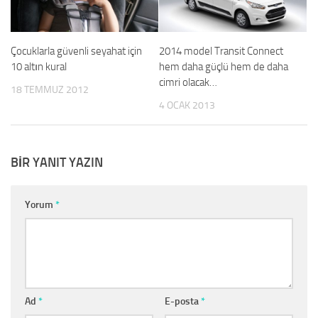
Çocuklarla güvenli seyahat için
2014 model Transit Connect
10 altın kural
hem daha güçlü hem de daha
cimri olacak…
18 TEMMUZ 2012
4 OCAK 2013
BIR YANIT YAZIN
Yorum
*
Ad
*
E-posta
*