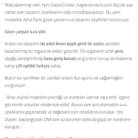
Makyajlanmış olan Yeni Dacia Duster, başarısında büyük ölçüde pay
sahibi olan tasarım özelliklerini hala muhafaza ediyor. Bu yeni
modelde daha fazla göze çarpan 4×4 tasarım özellikleri bulunuyor.
Göze çarpan 4×4 stili
Aracın ön tasarımı
iki adet krom kaplı şerit ile süslü
yeniden
tasarlanmış bir ızgara ile elden geçirildi. Ön ızgaranın artık
yeni
,
alçağa yerleştirilmiş
hava giriş kanalı
ve gündüz sürüş lambalarına
sahip
çift optikli farlara
sahip.
Bütün bu yenilikler bir yandan aracın duruşunu ve sağlamlığını
vurguluyor.
“Aracı orijinal modelinin çekiciliği ve orantıları üzerine inşa ettik. Izgara
gibi kimlik unsurları modernize edildi. Bunun yanı sıra otomobilin 4×4
özelliklerini güçlendirdik ve beğenilen tüm niteliklerini koruduk. Yeni
Duster, başlangıçtaki DNA’sını sürdürürken daha da güçlü bir karaktere
kavuştu.”