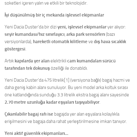
soketleri içeren yalın ve etkili bir teknolojidir.
İyi düşünülmüş bir iç mekanda işlevsel ekipmanlar
Yeni Dacia Duster’da bir dizi
yeni, işlevsel ekipmanlar
yer alıyor:
seyir kumandası/hız sınırlayıcı
,
arka park sensörlerı
(bazı
versiyonlarda),
hareketli otomatik kilitleme
ve
dış hava sıcaklık
göstergesi
.
Artık
kapılarda yer alan
elektrikli
cam kumandaları sürücü
tarafından tek dokunuş
özelliği ile donatıldı.
Yeni Dacia Duster’da 475 litrelik[1] (versiyona bağlı) bagaj hacmi ve
daha geniş kabin alanı sunuluyor. Bu yeni model arka koltuk sırası
öne katlandığında sunduğu 3.3 litrelik ekstra bagaj alanı sayesinde
2.70 metre uzunluğa kadar eşyaları taşıyabiliyor
.
Çıkarılabilir bagaj rafı ise
bagajda yer alan eşyalara kolaylıkla
erişilmesini ve bagaja daha rahat yerleştirilmesine imkan tanıyor.
Yeni aktif güvenlik ekipmanları…