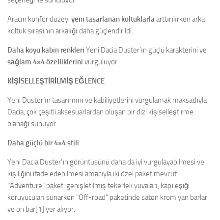
seçeneği ile sunuluyor.
Aracın konfor düzeyi
yeni tasarlanan koltuklarla
arttırılırken arka
koltuk sırasının arkalığı daha güçlendirildi.
Daha koyu kabin renkleri
Yeni Dacia Duster’ın güçlü karakterini ve
sağlam 4×4 özelliklerini
vurguluyor.
KİŞİSELLEŞTİRİLMİŞ EĞLENCE
Yeni Duster’ın tasarımını ve kabiliyetlerini vurgulamak maksadıyla
Dacia, çok çeşitli aksesuarlardan oluşan bir dizi kişiselleştirme
olanağı sunuyor.
Daha güçlü bir 4×4 stili
Yeni Dacia Duster’ın görüntüsünü daha da iyi vurgulayabilmesi ve
kişiliğini ifade edebilmesi amacıyla iki özel paket mevcut.
“Adventure” paketi genişletilmiş tekerlek yuvaları, kapı eşiği
koruyucuları sunarken “Off-road” paketinde saten krom yan barlar
ve ön bar[1] yer alıyor.