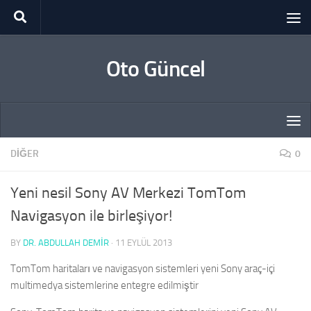
Skip to content
Oto Güncel
DIĞER
0
Yeni nesil Sony AV Merkezi TomTom
Navigasyon ile birleşiyor!
BY
DR. ABDULLAH DEMİR
·
11 EYLÜL 2013
TomTom haritaları ve navigasyon sistemleri yeni Sony araç-içi
multimedya sistemlerine entegre edilmiştir