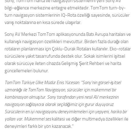
Sony, TomTom harita ve navigasyon sistemlerini yeni Sony AV
bilgi-eğlence merkezine entegre etmektedir. TomTom turn-by-
turn navigasyon sistemlerinin IQ-Rota özelliği sayesinde, sürücüler
varış noktalarına en kısa sürede ulaşırlar.
Sony AV Merkezi TomTom aplikasyonunda Batı Avrupa haritaları ve
kullanışlı navigasyon özellikleri mevcuttur. Birden fazla durağı olan
rotaların planlanması için Çoklu-Durak Rotaları kullanılır. Eko-rotalar
sürücülere yakıt tasarrufunda destek olur. Sokak isimlerini işitsel
olarak sürücüye ileten cihazda Gelişmiş Şerit Rehberi ve harita
güncellemeleri bulunur.
TomTom Türkiye Ülke Müdür Enis Yücesan: “Sony’nin görsel-işitsel
uzmanlığı ile TomTom Navigasyon, sürücüler için mükemmel bir
kombinasyon olmuştur. Sony tarafından yeni nesil AV merkezinin
navigasyon sağlayıcısı olarak seçildiğimiz için gurur duyuyoruz.
Sürücülerin en iyi navigasyonu deneyimlemeleri için yepyeni, harika bir
yolları var. Mükemmel ses
kalitesi ve diğer multimedya özellikleri ile
deneyimleri farklı bir yön kazanacak.”