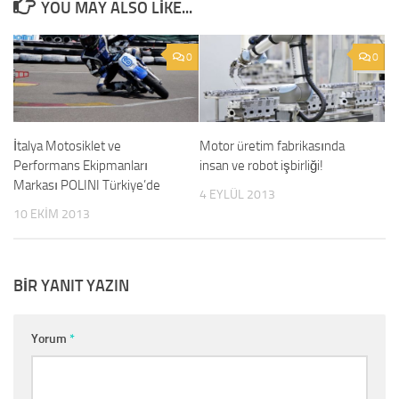
YOU MAY ALSO LIKE...
0
0
İtalya Motosiklet ve
Motor üretim fabrikasında
Performans Ekipmanları
insan ve robot işbirliği!
Markası POLINI Türkiye’de
4 EYLÜL 2013
10 EKIM 2013
BIR YANIT YAZIN
Yorum
*