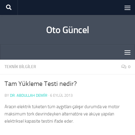
Skip to content
Oto Güncel
TEKNIK BILGILER
0
Tam Yükleme Testi nedir?
BY
DR. ABDULLAH DEMİR
·
6 EYLÜL 2013
Aracın elektrik tüketen tüm aygıtları çalışır durumda ve motor
maksimum tork devrindeyken alternatöre ve aküye yapılan
elektriksel kapasite testini ifade eder.