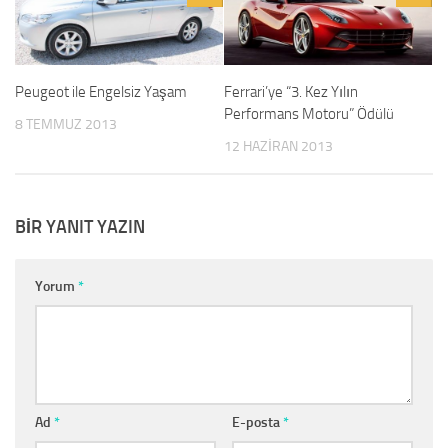
Peugeot ile Engelsiz Yaşam
Ferrari’ye “3. Kez Yılın
Performans Motoru” Ödülü
8 TEMMUZ 2013
12 HAZIRAN 2013
BIR YANIT YAZIN
Yorum
*
Ad
*
E-posta
*