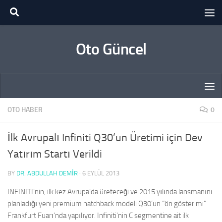
Skip to content
Oto Güncel
OTO HABER
0
İlk Avrupalı Infiniti Q30’un Üretimi için Dev
Yatırım Startı Verildi
BY
DR. ABDULLAH DEMİR
·
6 EYLÜL 2013
INFINITI’nin, ilk kez Avrupa’da üreteceği ve 2015 yılında lansmanını
planladığı yeni premium hatchback modeli Q30’un “ön gösterimi”
Frankfurt Fuarı’nda yapılıyor. Infiniti’nin C segmentine ait ilk