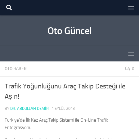
Skip to content
Oto Güncel
OTO HABER
0
Trafik Yoğunluğunu Araç Takip Desteği ile
Aşın!
BY
DR. ABDULLAH DEMİR
·
1 EYLÜL 2013
Türkiye’de İlk Kez Araç Takip Sistemi ile On-Line Trafik
Entegrasyonu