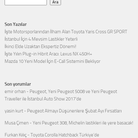
Ara
Son Yazılar
İşte Motorsporlarından İlham Alan Toyota Yaris Cross GR SPORT
İstanbul İçin 4 Mevsim Lastikler Yeterli
İkinci Elde Uzaktan Ekspertiz Dönemi!
İşte Yılın Plug-in Hibrit Aracı: Lexus NX 450H+
Mazda 10 Yeni Model İçin E-Call Sistemini Bekliyor
Son yorumlar
emir orhan
-
Peugeot, Yeni Peugeot 5008 ve Yeni Peugeot
Traveller ile İstanbul Auto Show 2017’de
yasin kurt
-
Peugeot Almayı Düşünenlere Şubat Ayı Fırsatları
Musa Çimen
-
Yeni Peugeot 308, Michelin lastikleri ile yere basacak!
Furkan Kılıç
-
Toyota Corolla Hatchback Türkiye’de