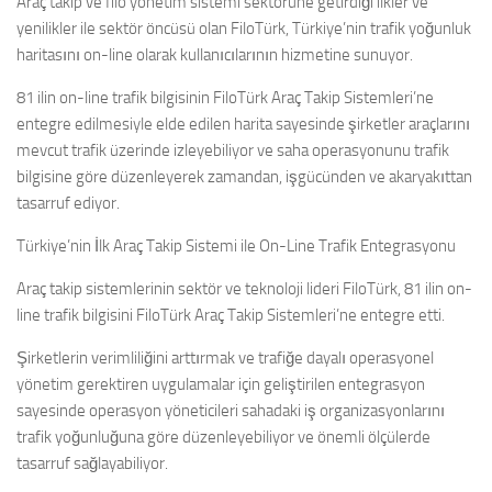
Araç takip ve filo yönetim sistemi sektörüne getirdiği ilkler ve
yenilikler ile sektör öncüsü olan FiloTürk, Türkiye’nin trafik yoğunluk
haritasını on-line olarak kullanıcılarının hizmetine sunuyor.
81 ilin on-line trafik bilgisinin FiloTürk Araç Takip Sistemleri’ne
entegre edilmesiyle elde edilen harita sayesinde şirketler araçlarını
mevcut trafik üzerinde izleyebiliyor ve saha operasyonunu trafik
bilgisine göre düzenleyerek zamandan, işgücünden ve akaryakıttan
tasarruf ediyor.
Türkiye’nin İlk Araç Takip Sistemi ile On-Line Trafik Entegrasyonu
Araç takip sistemlerinin sektör ve teknoloji lideri FiloTürk, 81 ilin on-
line trafik bilgisini FiloTürk Araç Takip Sistemleri’ne entegre etti.
Şirketlerin verimliliğini arttırmak ve trafiğe dayalı operasyonel
yönetim gerektiren uygulamalar için geliştirilen entegrasyon
sayesinde operasyon yöneticileri sahadaki iş organizasyonlarını
trafik yoğunluğuna göre düzenleyebiliyor ve önemli ölçülerde
tasarruf sağlayabiliyor.