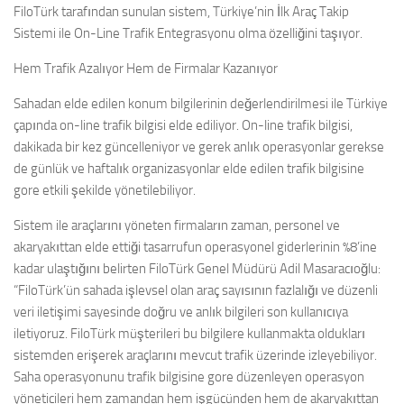
FiloTürk tarafından sunulan sistem, Türkiye’nin İlk Araç Takip
Sistemi ile On-Line Trafik Entegrasyonu olma özelliğini taşıyor.
Hem Trafik Azalıyor Hem de Firmalar Kazanıyor
Sahadan elde edilen konum bilgilerinin değerlendirilmesi ile Türkiye
çapında on-line trafik bilgisi elde ediliyor. On-line trafik bilgisi,
dakikada bir kez güncelleniyor ve gerek anlık operasyonlar gerekse
de günlük ve haftalık organizasyonlar elde edilen trafik bilgisine
gore etkili şekilde yönetilebiliyor.
Sistem ile araçlarını yöneten firmaların zaman, personel ve
akaryakıttan elde ettiği tasarrufun operasyonel giderlerinin %8’ine
kadar ulaştığını belirten FiloTürk Genel Müdürü Adil Masaracıoğlu:
“FiloTürk’ün sahada işlevsel olan araç sayısının fazlalığı ve düzenli
veri iletişimi sayesinde doğru ve anlık bilgileri son kullanıcıya
iletiyoruz. FiloTürk müşterileri bu bilgilere kullanmakta oldukları
sistemden erişerek araçlarını mevcut trafik üzerinde izleyebiliyor.
Saha operasyonunu trafik bilgisine gore düzenleyen operasyon
yöneticileri hem zamandan hem işgücünden hem de akaryakıttan