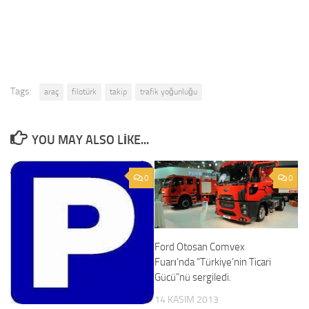
Tags:
araç
filotürk
takip
trafik yoğunluğu
YOU MAY ALSO LIKE...
0
0
Ford Otosan Comvex
Fuarı’nda “Türkiye’nin Ticari
Gücü”nü sergiledi.
14 KASIM 2013