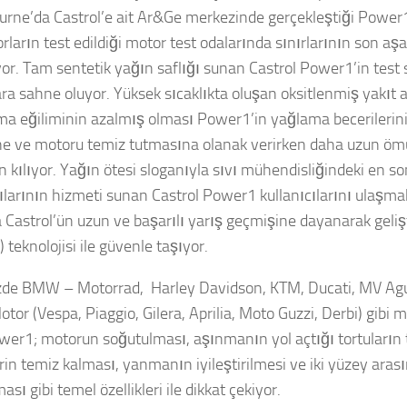
rne’da Castrol’e ait Ar&Ge merkezinde gerçekleştiği Power1 
orların test edildiği motor test odalarında sınırlarının son a
or. Tam sentetik yağın saflığı sunan Castrol Power1’in test 
ra sahne oluyor. Yüksek sıcaklıkta oluşan oksitlenmiş yakıt ar
ma eğiliminin azalmış olması Power1’in yağlama becerileri
e ve motoru temiz tutmasına olanak verirken daha uzun ömü
kılıyor. Yağın ötesi sloganıyla sıvı mühendisliğindeki en son
ılarının hizmeti sunan Castrol Power1 kullanıcılarını ulaşmak
 Castrol’ün uzun ve başarılı yarış geçmişine dayanarak gelişt
 teknolojisi ile güvenle taşıyor.
de BMW – Motorrad, Harley Davidson, KTM, Ducati, MV Agu
tor (Vespa, Piaggio, Gilera, Aprilia, Moto Guzzi, Derbi) gibi m
wer1; motorun soğutulması, aşınmanın yol açtığı tortuların 
rin temiz kalması, yanmanın iyileştirilmesi ve iki yüzey aras
sı gibi temel özellikleri ile dikkat çekiyor.