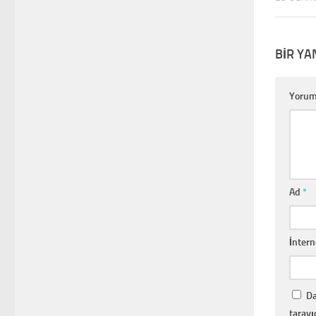
BIR YA
Yoru
Ad
*
İntern
Da
tarayı