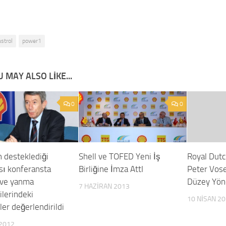
astrol
power1
 MAY ALSO LIKE...
0
0
n desteklediği
Shell ve TOFED Yeni İş
Royal Dutc
sı konferansta
Birliğine İmza AttI
Peter Vose
r ve yanma
Düzey Yönet
7 HAZIRAN 2013
ilerindeki
10 NISAN 2
er değerlendirildi
2012