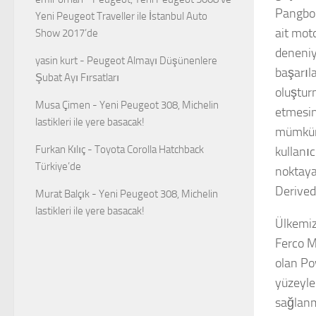
Pangbou
Yeni Peugeot Traveller ile İstanbul Auto
ait mot
Show 2017’de
deneniy
yasin kurt
-
Peugeot Almayı Düşünenlere
başarıla
Şubat Ayı Fırsatları
oluştur
Musa Çimen
-
Yeni Peugeot 308, Michelin
etmesin
lastikleri ile yere basacak!
mümkün 
Furkan Kılıç
-
Toyota Corolla Hatchback
kullanıc
Türkiye’de
noktaya
Derived)
Murat Balçık
-
Yeni Peugeot 308, Michelin
lastikleri ile yere basacak!
Ülkemiz
Ferco Mo
olan Po
yüzeyle
sağlanma