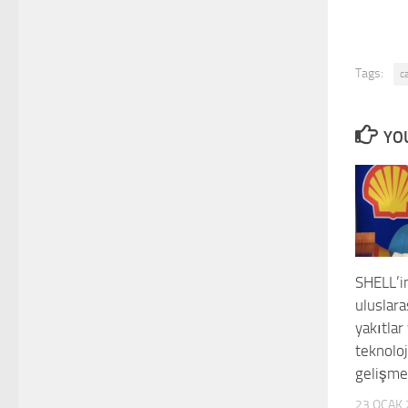
Tags:
c
YOU
SHELL’i
uluslara
yakıtla
teknoloj
gelişmel
23 OCAK 