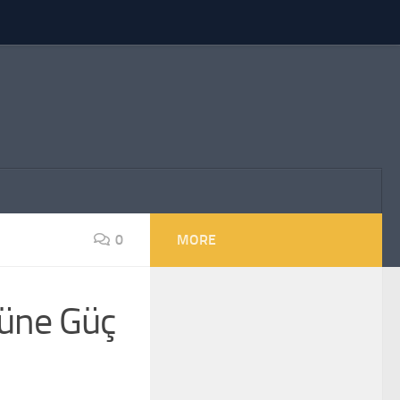
0
MORE
cüne Güç