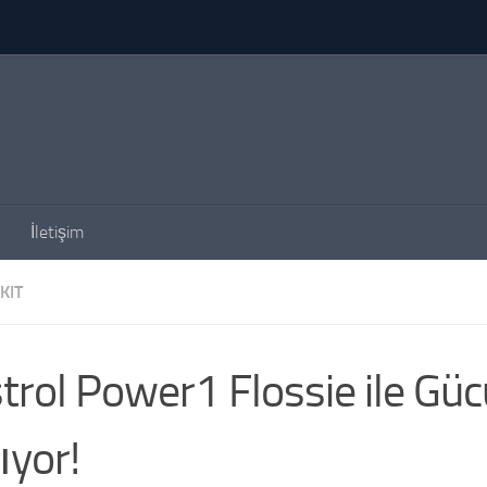
İletişim
KIT
trol Power1 Flossie ile Gü
ıyor!