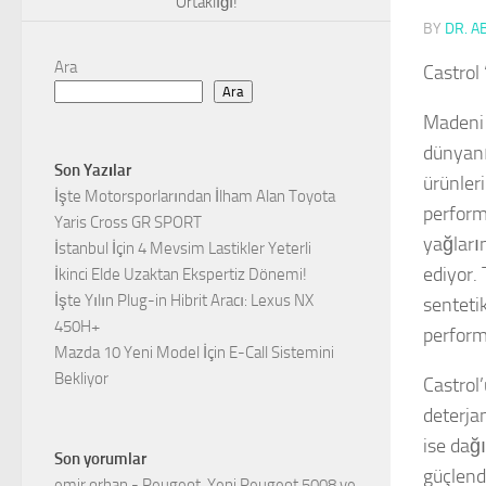
Ortaklığı!
BY
DR. A
Ara
Castrol 
Ara
Madeni 
dünyanın
Son Yazılar
ürünler
İşte Motorsporlarından İlham Alan Toyota
performa
Yaris Cross GR SPORT
yağların
İstanbul İçin 4 Mevsim Lastikler Yeterli
ediyor. 
İkinci Elde Uzaktan Ekspertiz Dönemi!
İşte Yılın Plug-in Hibrit Aracı: Lexus NX
sentetik
450H+
performa
Mazda 10 Yeni Model İçin E-Call Sistemini
Bekliyor
Castrol
deterja
ise dağı
Son yorumlar
güçlend
emir orhan
-
Peugeot, Yeni Peugeot 5008 ve