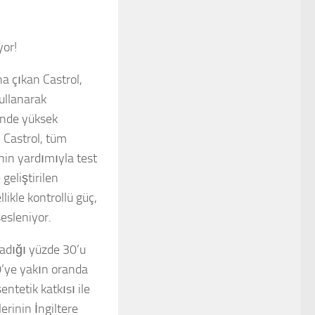
yor!
a çıkan Castrol,
kullanarak
rinde yüksek
n Castrol, tüm
’nin yardımıyla test
geliştirilen
likle kontrollü güç,
sesleniyor.
adığı yüzde 30’u
0’ye yakın oranda
ntetik katkısı ile
erinin İngiltere