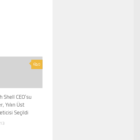
0
h Shell CEO’su
r, Yılın Üst
icisi Seçildi
013