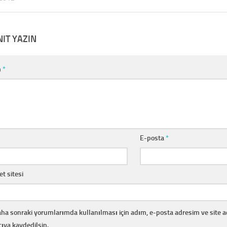
NIT YAZIN
m
*
E-posta
*
et sitesi
ha sonraki yorumlarımda kullanılması için adım, e-posta adresim ve site 
cıya kaydedilsin.