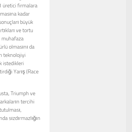
üretici firmalara
şamasına kadar
sonuçları büyük
tıkları ve tortu
ni muhafaza
rlü olmasını da
 teknolojiyi
 istedikleri
irdiği Yarış (Race
sta, Triumph ve
arkaların tercihi
tutulması,
ında sızdırmazlığın