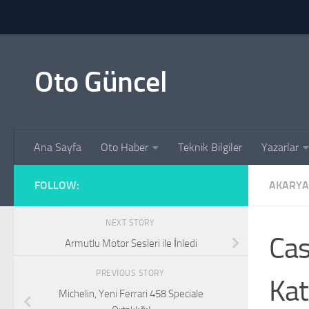
Skip to content
Oto Güncel
Ana Sayfa
Oto Haber
Teknik Bilgiler
Yazarlar
FOLLOW:
AKARYA
NEXT STORY
Cas
Armutlu Motor Sesleri ile İnledi
PREVIOUS STORY
Kat
Michelin, Yeni Ferrari 458 Speciale