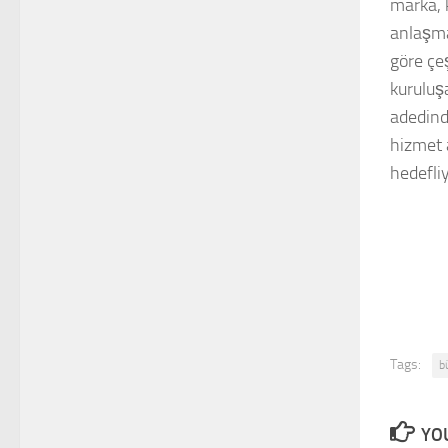
marka, 
anlaşmal
göre çeş
kuruluş
adedinde
hizmet 
hedefliy
Tags:
b
YOU