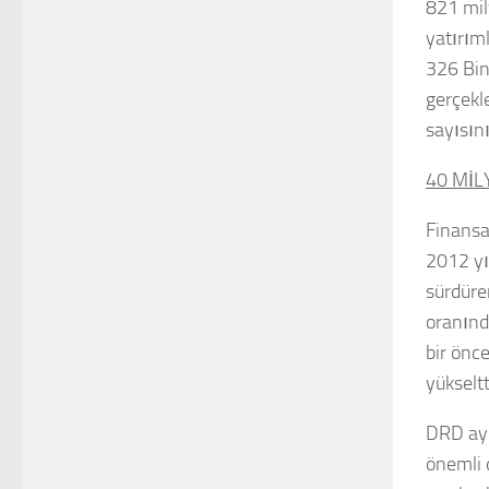
821 mil
yatırım
326 Bin
gerçekl
sayısın
40 MİL
Finansa
2012 yıl
sürdüren
oranınd
bir önc
yükseltt
DRD ayn
önemli 