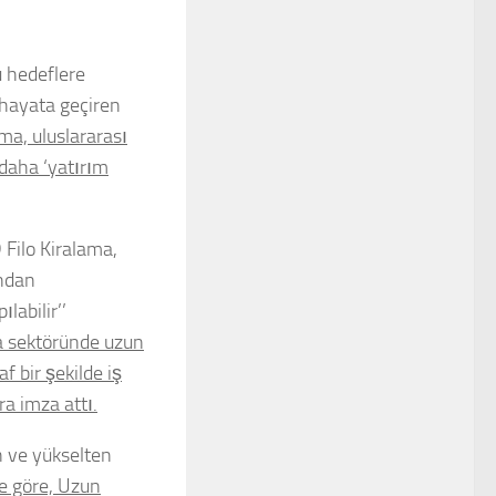
u hedeflere
 hayata geçiren
ma, uluslararası
 daha ‘yatırım
Filo Kiralama,
ından
labilir’’
a sektöründe uzun
f bir şekilde iş
a imza attı.
n ve yükselten
e göre, Uzun