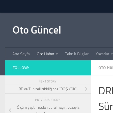
Skip to content
Oto Güncel
Ana Sayfa
Oto Haber
Teknik Bilgiler
Yazarlar
FOLLOW:
OTO HA
NEXT STORY
DRD
BP ve Turkcell işbirliğinde “BOŞ YOK”!
PREVIOUS STORY
Sür
Ölçüm yaptırmadan pul almayın, cezayla