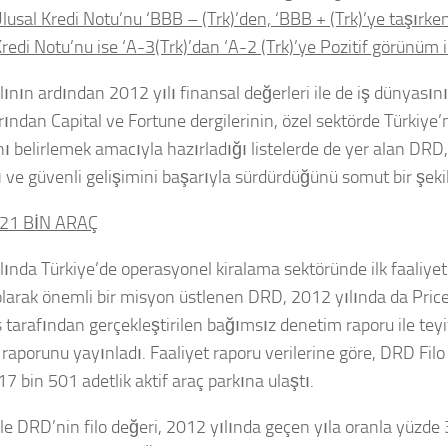
lusal Kredi Notu’nu ‘BBB – (Trk)’den, ‘BBB + (Trk)’ye taşırken
redi Notu’nu ise ‘A-3(Trk)’dan ‘A-2 (Trk)’ye Pozitif görünüm il
lının ardından 2012 yılı finansal değerleri ile de iş dünyasın
rından Capital ve Fortune dergilerinin, özel sektörde Türkiye
nı belirlemek amacıyla hazırladığı listelerde de yer alan DR
lı ve güvenli gelişimini başarıyla sürdürdüğünü somut bir şek
21 BİN ARAÇ
lında Türkiye’de operasyonel kiralama sektöründe ilk faaliye
larak önemli bir misyon üstlenen DRD, 2012 yılında da Pri
 tarafından gerçekleştirilen bağımsız denetim raporu ile teyi
t raporunu yayınladı. Faaliyet raporu verilerine göre, DRD Fi
17 bin 501 adetlik aktif araç parkına ulaştı.
kle DRD’nin filo değeri, 2012 yılında geçen yıla oranla yüzde 