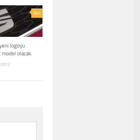
0
yeni logoyu
k model olacak.
 2012