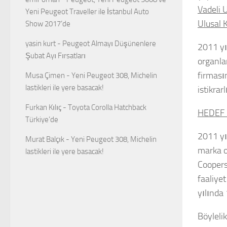
Vadeli U
Yeni Peugeot Traveller ile İstanbul Auto
Ulusal K
Show 2017’de
yasin kurt
-
Peugeot Almayı Düşünenlere
2011 yı
Şubat Ayı Fırsatları
organla
firması
Musa Çimen
-
Yeni Peugeot 308, Michelin
lastikleri ile yere basacak!
istikrar
Furkan Kılıç
-
Toyota Corolla Hatchback
HEDEF 
Türkiye’de
2011 yı
Murat Balçık
-
Yeni Peugeot 308, Michelin
marka o
lastikleri ile yere basacak!
Coopers
faaliye
yılında 
Böyleli