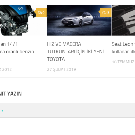
0
3
dan 14/1
HIZ VE MACERA
Seat Leon 
ma oranlı benzin
TUTKUNLARI İÇİN İKİ YENİ
kullanan il
TOYOTA
18 TEMMUZ
K 2012
27 ŞUBAT 2019
NIT YAZIN
m
*