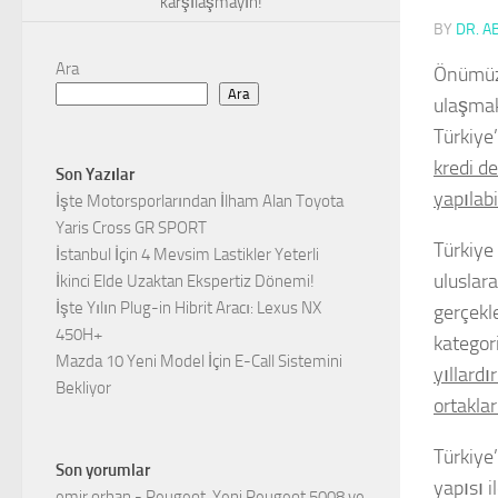
karşılaşmayın!
BY
DR. A
Ara
Önümüzde
Ara
ulaşmak
Türkiye
kredi d
Son Yazılar
yapılabi
İşte Motorsporlarından İlham Alan Toyota
Yaris Cross GR SPORT
Türkiye
İstanbul İçin 4 Mevsim Lastikler Yeterli
uluslar
İkinci Elde Uzaktan Ekspertiz Dönemi!
İşte Yılın Plug-in Hibrit Aracı: Lexus NX
gerçekl
450H+
kategor
Mazda 10 Yeni Model İçin E-Call Sistemini
yıllardı
Bekliyor
ortakla
Türkiye
Son yorumlar
yapısı i
emir orhan
-
Peugeot, Yeni Peugeot 5008 ve