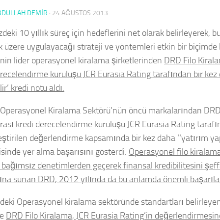
BDULLAH DEMİR
·
24 AĞUSTOS 2013
ki 10 yıllık süreç için hedeflerini net olarak belirleyerek, b
 üzere uygulayacağı strateji ve yöntemleri etkin bir biçimde
’nin lider operasyonel kiralama şirketlerinden
DRD Filo Kirala
erecelendirme kuruluşu JCR Eurasia Rating tarafından bir kez
lir’ kredi notu aldı.
 Operasyonel Kiralama Sektörü’nün öncü markalarından DRD 
arası kredi derecelendirme kuruluşu JCR Eurasia Rating taraf
eştirilen değerlendirme kapsamında bir kez daha ‘‘yatırım yapı
isinde yer alma başarısını gösterdi.
Operasyonel filo kiralam
r bağımsız denetimlerden geçerek finansal kredibilitesini şeffa
rına sunan DRD, 2012 yılında da bu anlamda önemli başarılar
’deki Operasyonel kiralama sektöründe standartları belirleye
le
DRD Filo Kiralama, JCR Eurasia Rating’in değerlendirmesin