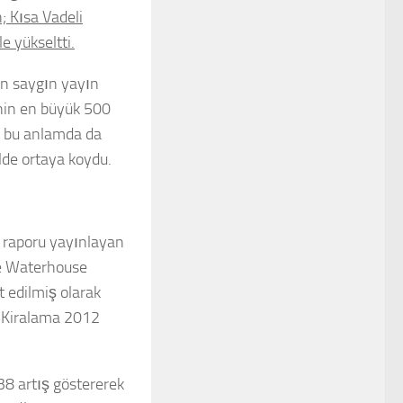
; Kısa Vadeli
e yükseltti.
ın saygın yayın
’nin en büyük 500
D, bu anlamda da
ilde ortaya koydu.
t raporu yayınlayan
ce Waterhouse
t edilmiş olarak
lo Kiralama 2012
38 artış göstererek