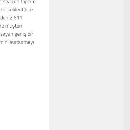
zmet veren toplam
 ve beklentilere
örden 2.611
öre müşteri
psayan geniş bir
şimini sürdürmeyi