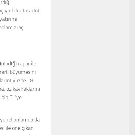
rdiği
ç yatırım tutarını
yatırımı
toplam araç
nladığı rapor ile
krarlı büyümesini
klarını yüzde 18
ma, öz kaynaklarını
 bin TL’ye
asyonel anlamda da
i ile öne çıkan