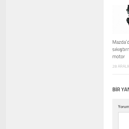
Mazda’
sıkıştır
motor
28 ARALI
BIR YA
Yoru