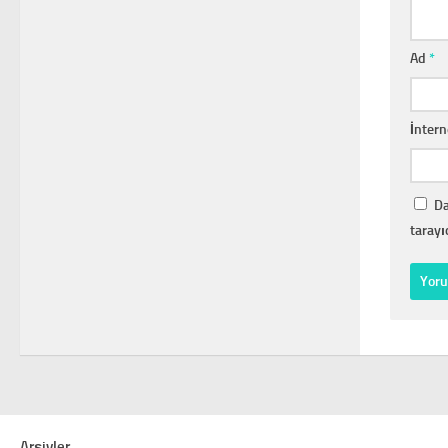
Ad
*
İntern
Da
tarayı
Arşivler