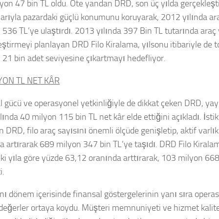
yon 47 bin TL oldu. Öte yandan DRD, son üç yılda gerçekleşti
larıyla pazardaki güçlü konumunu koruyarak, 2012 yılında ara
 536 TL’ye ulaştırdı. 2013 yılında 397 Bin TL tutarında araç 
eştirmeyi planlayan DRD Filo Kiralama, yılsonu itibariyle de 
ı 21 bin adet seviyesine çıkartmayı hedefliyor.
YON TL NET KÂR
l gücü ve operasyonel yetkinliğiyle de dikkat çeken DRD, yayı
ında 40 milyon 115 bin TL net kâr elde ettiğini açıkladı. İsti
 DRD, filo araç sayısını önemli ölçüde genişletip, aktif varlı
a artırarak 689 milyon 347 bin TL’ye taşıdı. DRD Filo Kirala
eki yıla göre yüzde 63,12 oranında arttırarak, 103 milyon 668
i.
ı dönem içerisinde finansal göstergelerinin yanı sıra oper
değerler ortaya koydu. Müşteri memnuniyeti ve hizmet kalites