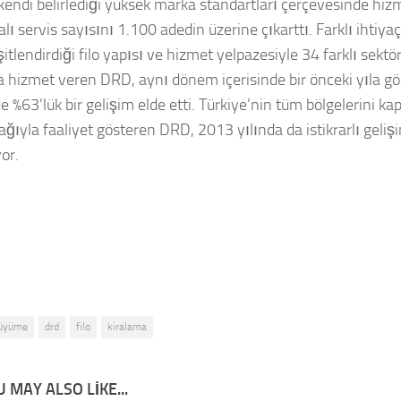
kendi belirlediği yüksek marka standartları çerçevesinde hi
ı servis sayısını 1.100 adedin üzerine çıkarttı. Farklı ihtiyaç
itlendirdiği filo yapısı ve hizmet yelpazesiyle 34 farklı sekt
a hizmet veren DRD, aynı dönem içerisinde bir önceki yıla g
 %63’lük bir gelişim elde etti. Türkiye’nin tüm bölgelerini ka
ağıyla faaliyet gösteren DRD, 2013 yılında da istikrarlı geli
or.
üyüme
drd
filo
kiralama
 MAY ALSO LIKE...